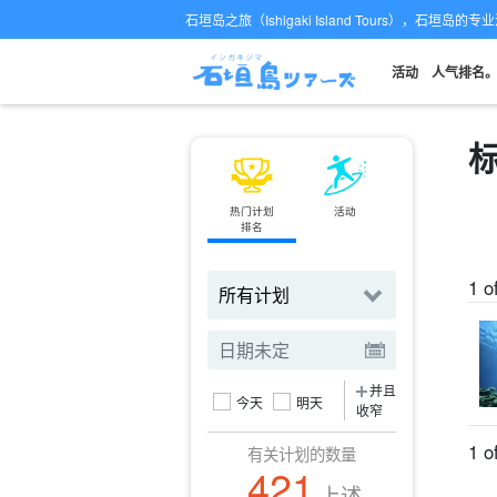
石垣岛之旅（Ishigaki Island Tours），石垣岛
活动
人气排名
标
热门计划
活动
小轮
排名
订票
1 o
并且
今天
明天
收窄
1 o
有关计划的数量
421
上述