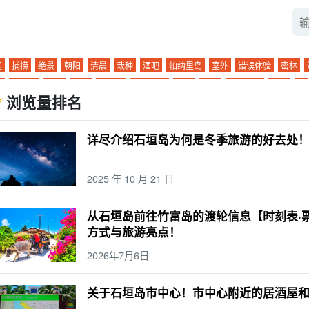
区
捕捞
绝景
朝阳
清晨
栽种
酒吧
帕纳里岛
室外
错误体验
密林
吧
观景台
小轮
孤岛
玻璃船
星空之旅
二月
早上
大气温度
酒店
滨
浏览量排名
垣岛的海上运动
Mar.
西表岛（冲绳）
气候
晚餐
示范课程
棒极了
夏季
束
晚餐
四天三夜
便利店
秋季
萤火虫
带着孩子一起（参加活动、步入新的
详尽介绍石垣岛为何是冬季旅游的好去处
人物品
午餐
卡比拉湾
灰岩洞
冬季
麦冬草
孩子
六月
鸠间岛
温度
驶
0 岁
七月
小笠原群岛
天气
水牛
石垣岛的桥梁
沙比奇洞穴
团体旅
2025 年 10 月 21 日
牛火车
台
宫古岛（冲绳）
SUP
摘要
2 岁
9月
波照间岛
大浴池
水牛
点
3 岁
10月
新堡岛
桑拿
水牛城之旅
潜泳
驾驶课程
活动
潜泳
一
从石垣岛前往竹富岛的渡轮信息【时刻表·
富岛旅游
昼夜
机场
美食
日本
夜
晚上
夜游
幽灵岛
浴缸
由布岛旅
方式与旅游亮点！
色产品和纪念品
皮划艇
动物
日没
夜间活动
巴拉斯岛
市中心
鼋
旅行
2026年7月6日
景
珊瑚
城镇地区
粘蝇
营
热门旅游线路
.... 河
海洋运动
日没
半月形
烤
浜岛幻影岛
关于石垣岛市中心！市中心附近的居酒屋