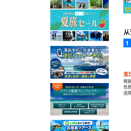
从
查
根
性
选