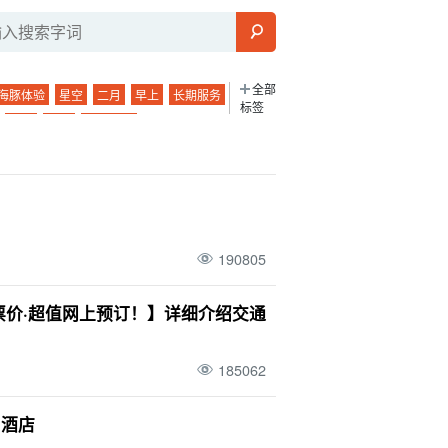
全部
海豚体验
星空
二月
早上
长期服务
标签
鱼类
春季
徒步旅行
手工体验
毕业旅行
四月
竹富岛
婚姻殿堂等）。
五月
由布岛
！
午餐
蓝洞
西表岛石灰岩洞穴
独行
游
排名
1 岁
八月
与那国岛
温泉
190805
城汽车观光
雨季
一轮
观光
浮潜
对
4 岁
十一月
仓岛
天然温泉
票价·超值网上预订！】详细介绍交通
游
两三天一夜
访问
行踪
海运
夜间游览
雨水
朝日
185062
馒头
12 月
珊瑚礁
三崎町
石垣岛
和酒店