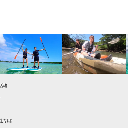
活动
件
社专用）