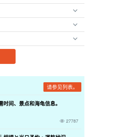
请参见列表。
需时间、景点和海龟信息。
27787