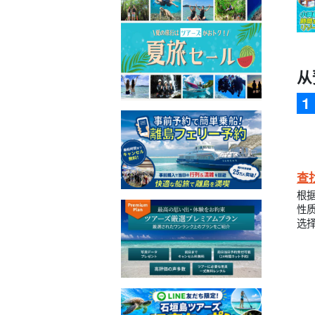
从
查
根
性
选