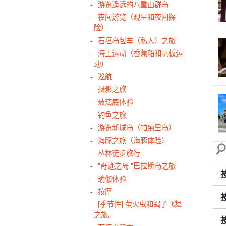
游览遥远的八重山群岛
夜间游览（观星和夜间探
险）
石垣岛包车（私人）之旅
海上运动（香蕉船和帆板运
动）
巡航
摄影之旅
玻璃底体验
钓鱼之旅
游览新城岛（帕纳里岛）
海豚之旅（海豚体验）
丛林徒步旅行
"奇迹之岛 "巴拉斯岛之旅
瑜伽体验
按摩
[季节性] 萤火虫和蝎子飞舞
之旅。