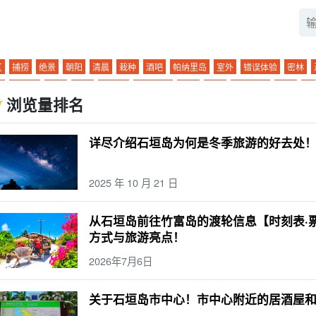
区
捕捞
绝景
朝阳
清晨
栽种
酒吧
帕纳里岛
室外
错误体验
密林
吧
观景台
小轮
孤岛
玻璃船
星空之旅
二月
早上
大气温度
酒店
滨
浏览量排名
垣岛的海上运动
Mar.
西表岛（冲绳）
气候
晚餐
示范课程
棒极了
夏季
束
晚餐
四天三夜
便利店
秋季
萤火虫
带着孩子一起（参加活动、步入新的
详尽介绍石垣岛为何是冬季旅游的好去处
人物品
午餐
卡比拉湾
灰岩洞
冬季
麦冬草
孩子
六月
鸠间岛
温度
驶
0 岁
七月
小笠原群岛
天气
水牛
石垣岛的桥梁
沙比奇洞穴
团体旅
2025 年 10 月 21 日
牛火车
台
宫古岛（冲绳）
SUP
摘要
2 岁
9月
波照间岛
大浴池
水牛
点
3 岁
10月
新堡岛
桑拿
水牛城之旅
潜泳
驾驶课程
活动
潜泳
一
从石垣岛前往竹富岛的渡轮信息【时刻表·
富岛旅游
昼夜
机场
美食
日本
夜
晚上
夜游
幽灵岛
浴缸
由布岛旅
方式与旅游亮点！
色产品和纪念品
皮划艇
动物
日没
夜间活动
巴拉斯岛
市中心
鼋
旅行
2026年7月6日
景
珊瑚
城镇地区
粘蝇
营
热门旅游线路
.... 河
海洋运动
日没
半月形
烤
浜岛幻影岛
关于石垣岛市中心！市中心附近的居酒屋