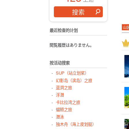
山
最近检查的计划
酒
石
閲覧履歴はありません。
装
私
按活动搜索
驾
SUP（站立划桨）
水
幻影岛（滨岛）之旅
景
蓝洞之旅
竹
浮潜
卡比拉湾之旅
特
蝠鲼之旅
夜
潜泳
烧
独木舟（海上皮划艇）