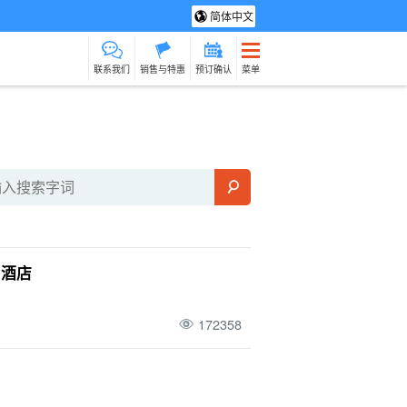
简体中文
联系我们
销售与特惠
预订确认
菜单
光旅游
水疗与放松
制造经验
货物销售（相对于
保姆
石垣岛
动荡
服务）
路上烹饪
和酒店
172358