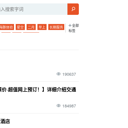
全部
海豚体验
星空
二月
早上
长期服务
标签
鱼类
春季
徒步旅行
手工体验
毕业旅行
四月
竹富岛
婚姻殿堂等）。
五月
由布岛
！
午餐
蓝洞
西表岛石灰岩洞穴
独行
游
排名
1 岁
八月
与那国岛
温泉
190637
城汽车观光
雨季
一轮
观光
浮潜
对
4 岁
十一月
仓岛
天然温泉
票价·超值网上预订！】详细介绍交通
游
两三天一夜
访问
行踪
海运
夜间游览
雨水
朝日
184987
馒头
12 月
珊瑚礁
三崎町
石垣岛
和酒店