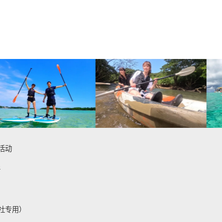
活动
件
社专用）