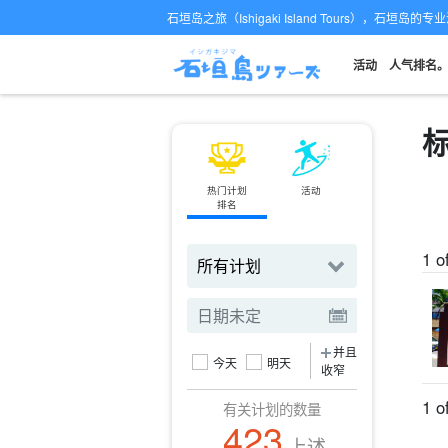
石垣岛之旅（Ishigaki Island Tours），石垣岛
活动
人气排名
标
热门计划
活动
小轮
排名
订票
1 o
并且
今天
明天
收窄
1 o
有关计划的数量
423
上述