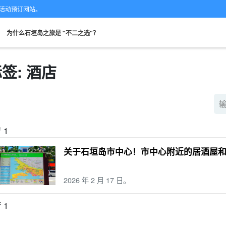
的专业活动预订网站。
。
为什么石垣岛之旅是 "不二之选"？
签: 酒店
从现场。
可当天预订
超值折扣
保险费
租车
观
搜索
规划
设计图
选定计划
f 1
关于石垣岛市中心！市中心附近的居酒屋
2026 年 2 月 17 日。
f 1