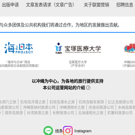
出版申请
文章发表请求（文章广告）
关于联盟营销
招聘信息
与众多团体及公共机构
我们将通过合作，为地区的发展做出贡献。
“海洋与日本”项目
宝冢医疗大学
冲绳SD
由内阁府和日本财团共同推进〉
〈产学合作〉
〈开展SD
以冲绳为中心，为各地的旅行提供支持
本公司运营网站的介绍
色洞穴之旅
石垣岛浮潜之旅
石垣岛潜水之旅
石垣岛租车旅游
幻之岛旅游公司
山原旅游公司
冲绳恩纳村旅游公司
冲绳滑翔伞之旅
庆良间旅游公司
水纳岛旅
游
宿务岛旅游
台湾旅游之旅
长野旅游公司
北海道观光之旅
尼塞科旅游公司
线条
Instagram