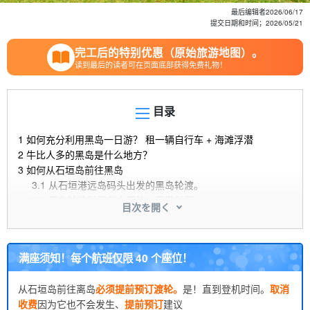
最后编辑者
2026/06/17
提交日期和时间；
2026/05/21
完工后的特别优惠（原始旅游地图）。
读到最后的读者可在页面底部获得免费礼物！
目录
1
如何充分利用黑岛一日游？ 租一辆自行车 + 海滩浮潜
2
牛比人多的黑岛是什么地方？
3
如何从石垣岛前往黑岛
3.1
从石垣港远岛码头出发的黑岛轮渡。
3.2
黑岛轮渡时间和方便的一日游时间
目次を開く
3.3
航班可能取消的情况以及如何检查航班运行情况。
4
黑岛自行车租赁完全指南 中心地带环形路线及注意事项
4.1
黑岛出租自行车的价格和预订方法。
满座须知！每个航班仅限 40 个座位！
4.2
环绕黑岛约 12 公里。 时间、休息点和拍照机会
4.3
租借自行车观光时应携带和穿戴的物品
从石垣岛前往离岛
必须提前预订渡轮。
是！直到登机时间。
取消
5
黑岛推荐海滩 根据游泳、风景和交通选择
收费
因为它也不会发生、
提前预订
建议
5.1
中本海岸线