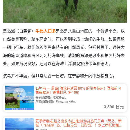
黑岛派（自民党）
牛比人口多
黑岛是八重山地区的一个偏远小岛，以
自然美景著称，骑车环岛时，可以看到牧场上悠闲的牛群。如果您租
一辆自行车，就能体验到黑岛特有的自然风光，包括甘蔗田、通往大
海的笔直道路和海风习习的海岸线。清澈的海滩是散步和拍照的好去
处，如果海况良好，还可以在海滩上浮潜观察热带鱼和珊瑚。
该岛并不华丽，但非常适合一日游，在宁静和开阔中放松身心。
石垣港 ⇔ 黑岛] 渡轮往返票 80% 的旅客使用！登船前可
免费取消！避免排队 (F-106)
开始时间请在底部检查。
所要时间时间：约 25~30 分钟。
3,590 日元
夏季特惠[石垣岛出发/前往]包船游览热门景点（黑岛、新
城（Panari）岛、巴拉苏岛、幻影岛）！水上摩托艇租赁
&浮潜&海上运动 1 天课程《接送・含午餐》（577 号）