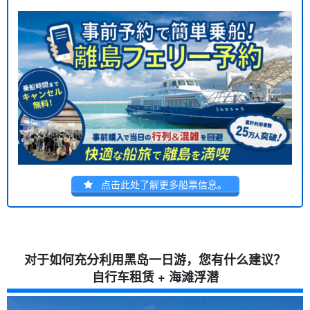
5.2
西沙滩海滩
5.3
如何寻找有洞的海滩
6
如何在黑岛享受浮潜乐趣 比较海滩浮潜和旅游
6.1
黑岛海滩浮潜基础知识
6.2
黑岛半日浮潜计划建议
6.3
如何选择黑岛浮潜之旅
6.4
您能在黑岛看到蝠鲼吗？ 黑岛蝠鲼浮潜注意事项。
7
一日游示范线路
7.1
早上出发--皇家公路路线。 租自行车环岛 → 海滩浮潜
7.2
下午开始的半天课程。 在中心地带漫步，在海滩上放松
7.3
改变刮风下雨天的计划 室内景点和如何优先保证安全
8
有关黑岛一日游的常见问题 (FAQ)
点击此处了解更多船票信息。
9
摘要
对于如何充分利用黑岛一日游，您有什么建议？
自行车租赁 + 海滩浮潜