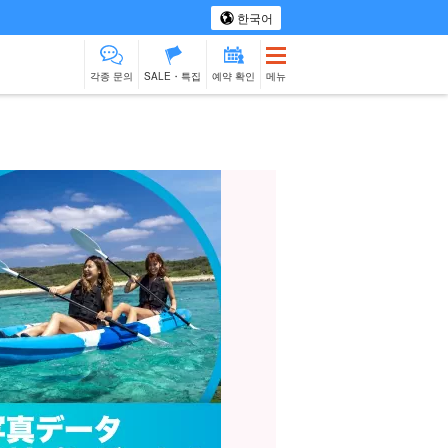
한국어
각종 문의
SALE・특집
예약 확인
메뉴
 투어
스파 & 릴랙스
모노즈쿠리 체험
물건 판매
베이비시터
이시가키섬
제션
출장 요리