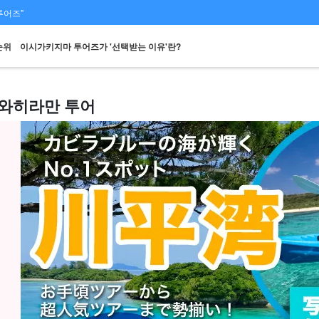
투어즈"
순위
이시가키지마 투어즈가 '선택받는 이유'란?
와히라만 투어
스팟에서
당일 예약 OK
할인 혜택
프리미엄
렌터카
관광
검색하기
플랜
세트 플랜
엄선된 플랜