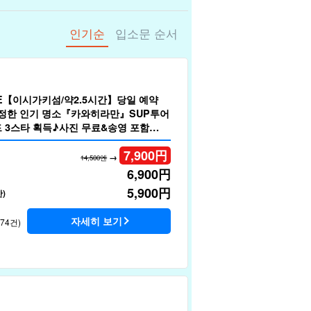
인기순
입소문 순서
LE【이시가키섬/약2.5시간】당일 예약
정한 인기 명소『카와히라만』SUP투어
 3스타 획득♪사진 무료&송영 포함
7,900
円
→
14,500엔
6,900
円
5,900
円
)
자세히 보기
174건)