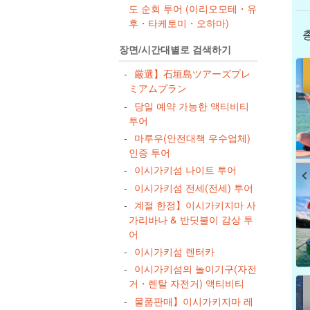
도 순회 투어 (이리오모테・유
후・타케토미・오하마)
장면/시간대별로 검색하기
厳選】石垣島ツアーズプレ
ミアムプラン
당일 예약 가능한 액티비티
투어
마루우(안전대책 우수업체)
인증 투어
이시가키섬 나이트 투어
이시가키섬 전세(전세) 투어
계절 한정】이시가키지마 사
가리바나 & 반딧불이 감상 투
어
이시가키섬 렌터카
이시가키섬의 놀이기구(자전
거・렌탈 자전거) 액티비티
물품판매】이시가키지마 레