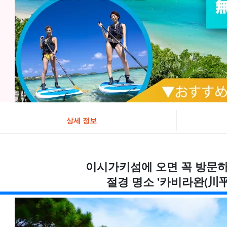
상세 정보
이시가키섬에 오면 꼭 방문하
절경 명소 '카비라완(川平