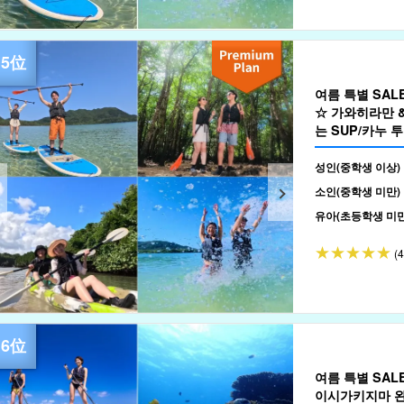
여름 특별 SA
☆ 가와히라만 
는 SUP/카누 투
성인(중학생 이상)
소인(중학생 미만)
유아(초등학생 미만
(
여름 특별 SA
이시가키지마 완