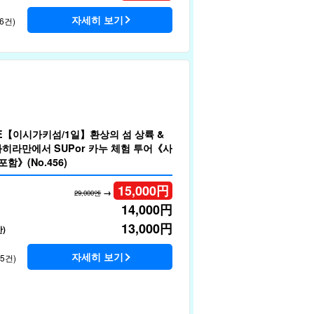
자세히 보기
6건)
LE【이시가키섬/1일】환상의 섬 상륙 &
와히라만에서 SUPor 카누 체험 투어《사
포함》(No.456)
15,000
円
→
29,000엔
14,000
円
13,000
円
)
자세히 보기
35건)