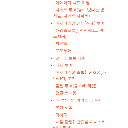
야에야마 낙도 여행
나이트 투어(별이 빛나는 밤
하늘, 나이트 사파리)
이시가키섬 전세(전세) 투어
해양스포츠(바나나보트, 윈
드서핑)
크루징
포토투어
글래스 보트 체험
낚시 투어
이시가키섬 출발】신조섬(파
나리섬) 투어
돌핀 투어(돌고래 체험)
정글 트레킹
"기적의 섬" 바라스 섬 투어
요가 체험
마사지
계절 한정】반딧불이 사가리
바나 투어