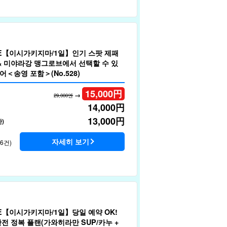
LE【이시가키지마/1일】인기 스팟 제패
& 미야라강 맹그로브에서 선택할 수 있
어＜송영 포함＞(No.528)
15,000
円
→
29,000엔
14,000
円
13,000
円
)
자세히 보기
46건)
LE【이시가키지마/1일】당일 예약 OK!
전 정복 플랜(가와히라만 SUP/카누 +