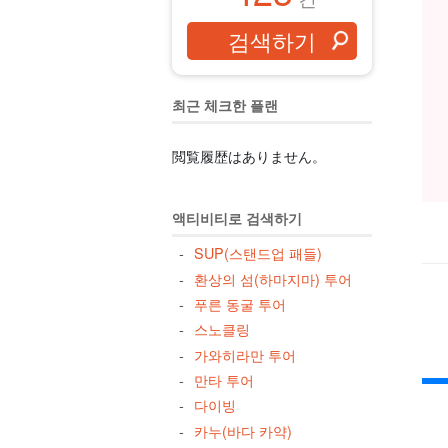
최근 체크한 플랜
閲覧履歴はありません。
액티비티로 검색하기
SUP(스탠드업 패들)
환상의 섬(하마지마) 투어
푸른 동굴 투어
스노클링
가와히라만 투어
만타 투어
다이빙
카누(바다 카약)