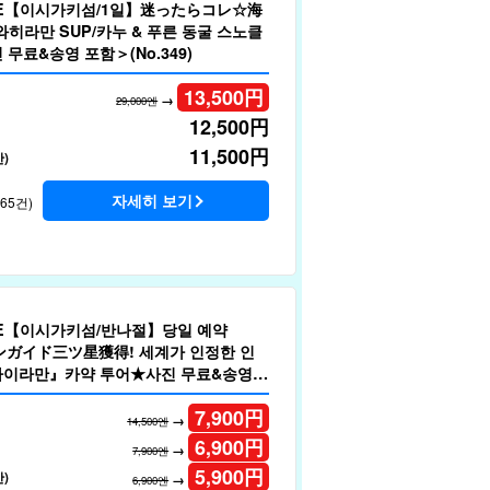
LE【이시가키섬/1일】迷ったらコレ☆海
히라만 SUP/카누 & 푸른 동굴 스노클
무료&송영 포함＞(No.349)
13,500
円
→
29,000엔
12,500
円
11,500
円
)
자세히 보기
265건)
LE【이시가키섬/반나절】당일 예약
ガイド三ツ星獲得! 세계가 인정한 인
다이라만』카약 투어★사진 무료&송영
7,900
円
→
14,500엔
6,900
円
→
7,900엔
5,900
円
)
→
6,900엔