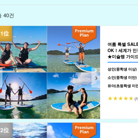
총 40건
여름 특별 SA
OK！세계가 인
★미슐랭 가이드
(No.301)
성인(중학생 이상)
소인(중학생 미만)
유아(초등학생 미만
(