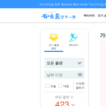
이시가키섬 전문 액티비티 예약 사이트 "이시가키섬 
액티비티
인기 
가
인기 플랜
액티비티
페리
랭킹
티켓 예약
또한
오늘
내일
좁히기
해당 플랜 수
423
건