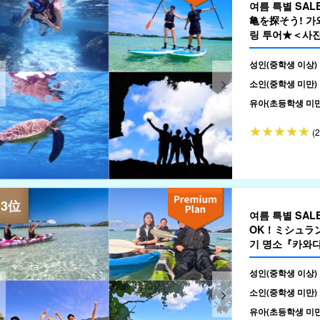
여름 특별 SA
亀を探そう! 가와
링 투어★＜사진 
성인(중학생 이상)
소인(중학생 미만)
유아(초등학생 미만
(
여름 특별 SA
OK！ミシュラン
기 명소『카와
포함(No.302)
성인(중학생 이상)
소인(중학생 미만)
유아(초등학생 미만