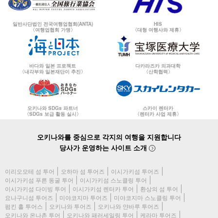
일반사단법인 전국여행업협회(ANTA)
HIS
〈여행업협회 가맹〉
〈대형 여행사와 제휴〉
바다와 일본 프로젝트
다카라즈카 의과대학
〈내각부와 일본재단이 추진〉
〈산학협력〉
오키나와 SDGs 파트너
스카이 렌터카
〈SDGs 보급 활동 실시〉
〈렌터카 사업 제휴〉
오키나와를 중심으로 각지의 여행을 지원합니다
당사가 운영하는 사이트 소개
이리오모테 섬 투어
오하마 섬 투어즈
이시가키섬 투어즈
이시가키섬 푸른 동굴 투어
이시가키섬 스노클링 투어
이시가키섬 다이빙 투어
이시가키섬 렌터카 투어
환상의 섬 투어
요나구니섬 투어즈
미야코지마 투어즈
미야코지마 스노클링 투어
펌킨 홀 투어스
오키나와 투어즈
오키나와 얀바루 투어즈
오키나와 온나촌 투어
오키나와 패러세일링 투어
케라마 투어즈