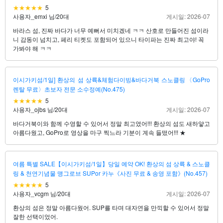
5
사용자_emxi 님
/
20대
게시일: 2026-07
바라스 섬, 진짜 바다가 너무 예뻐서 미치겠네 ㅋㅋ 산호로 만들어진 섬이라
니 감동이 넘치고, 페리 티켓도 포함되어 있으니 타이파는 진짜 최고야! 꼭
가봐야 해 ㅋㅋ
이시가키섬/1일] 환상의 섬 상륙&체험다이빙&바다거북 스노클링〈GoPro
렌탈 무료〉초보자 전문 소수정예(No.475)
5
사용자_ojbs 님
/
20대
게시일: 2026-07
바다거북이와 함께 수영할 수 있어서 정말 최고였어!!! 환상의 섬도 새하얗고
아름다웠고, GoPro로 영상을 마구 찍느라 기분이 계속 들떴어!!! ★
여름 특별 SALE【이시가키섬/1일】당일 예약 OK! 환상의 섬 상륙 & 스노클
링 & 천연기념물 맹그로브 SUPor 카누《사진 무료 & 송영 포함》(No.457)
5
사용자_vcgm 님
/
20대
게시일: 2026-07
환상의 섬은 정말 아름다웠어. SUP를 타며 대자연을 만끽할 수 있어서 정말
잘한 선택이었어.