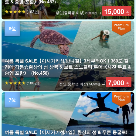
료 & 송영 포함》(No.457)
15,000
(162건)
円
성인(중학생 이상)
→
29,000엔
여름 특별 SALE【이시가키섬/반나절】3세부터OK！360도 절
경에 감동☆환상의 섬 상륙 & 보트 스노클링 투어《사진 무료 &
송영 포함》（No.458)
7,900
(180건)
円
성인(중학생 이상)
→
14,500엔
여름 특별 SALE【이시가키섬/1일】환상의 섬 & 푸른 동굴로!