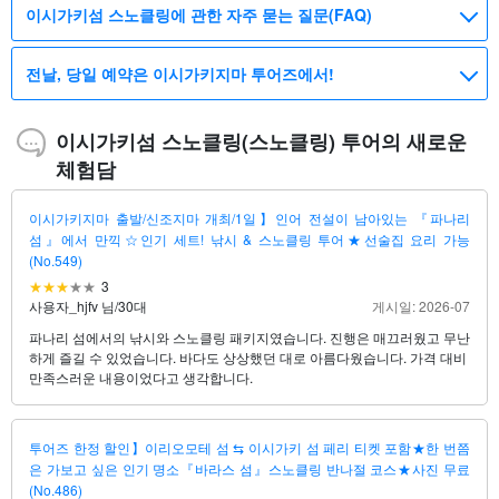
이시가키섬 스노클링에 관한 자주 묻는 질문(FAQ)
전날, 당일 예약은 이시가키지마 투어즈에서!
이시가키섬 스노클링(스노클링) 투어의 새로운
체험담
이시가키지마 출발/신조지마 개최/1일】인어 전설이 남아있는 『파나리
섬』에서 만끽☆인기 세트! 낚시 & 스노클링 투어★선술집 요리 가능
(No.549)
3
사용자_hjfv 님
/
30대
게시일: 2026-07
파나리 섬에서의 낚시와 스노클링 패키지였습니다. 진행은 매끄러웠고 무난
하게 즐길 수 있었습니다. 바다도 상상했던 대로 아름다웠습니다. 가격 대비
만족스러운 내용이었다고 생각합니다.
투어즈 한정 할인】이리오모테 섬 ⇆ 이시가키 섬 페리 티켓 포함★한 번쯤
은 가보고 싶은 인기 명소『바라스 섬』스노클링 반나절 코스★사진 무료
(No.486)