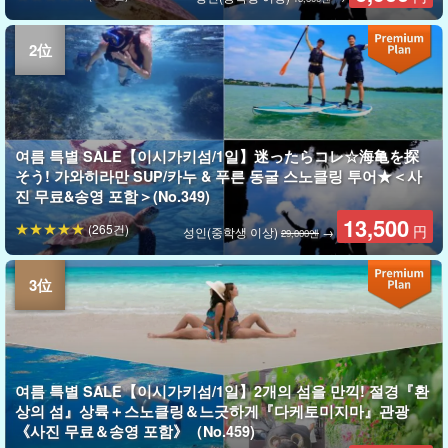
여름 특별 SALE【이시가키섬/1일】迷ったらコレ☆海亀を探
そう! 가와히라만 SUP/카누 & 푸른 동굴 스노클링 투어★＜사
진 무료&송영 포함＞(No.349)
13,500
(265건)
円
성인(중학생 이상)
→
29,000엔
여름 특별 SALE【이시가키섬/1일】2개의 섬을 만끽! 절경『환
상의 섬』상륙＋스노클링＆느긋하게『다케토미지마』관광
《사진 무료＆송영 포함》（No.459)