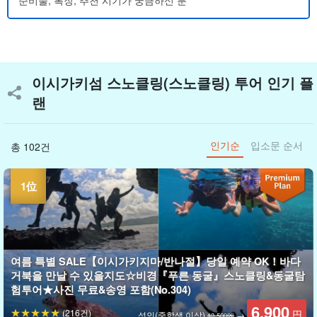
준비물, 복장, 추천 시기가 궁금하신 분
이시가키섬 스노클링(스노클링) 투어 인기 플
랜
인기순
입소문 순서
총 102건
여름 특별 SALE【이시가키지마/반나절】당일 예약 OK！바다
거북을 만날 수 있을지도☆비경『푸른 동굴』스노클링&동굴탐
험투어★사진 무료&송영 포함(No.304)
6,900
(216건)
円
성인(중학생 이상)
→
13,500엔