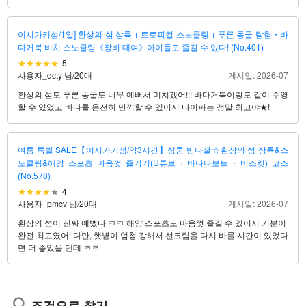
이시가키섬/1일] 환상의 섬 상륙 + 트로피컬 스노클링 + 푸른 동굴 탐험・바
다거북 비치 스노클링《장비 대여》아이들도 즐길 수 있다! (No.401)
5
사용자_dcty 님
/
20대
게시일: 2026-07
환상의 섬도 푸른 동굴도 너무 예뻐서 미치겠어!!! 바다거북이랑도 같이 수영
할 수 있었고 바다를 온전히 만끽할 수 있어서 타이파는 정말 최고야★!
여름 특별 SALE【이시가키섬/약3시간】심쿵 반나절☆환상의 섬 상륙&스
노클링&해양 스포츠 마음껏 즐기기(U튜브・바나나보트・비스킷) 코스
(No.578)
4
사용자_pmcv 님
/
20대
게시일: 2026-07
환상의 섬이 진짜 예뻤다 ㅋㅋ 해양 스포츠도 마음껏 즐길 수 있어서 기분이
완전 최고였어! 다만, 햇볕이 엄청 강해서 선크림을 다시 바를 시간이 있었다
면 더 좋았을 텐데 ㅋㅋ
조건으로 찾기