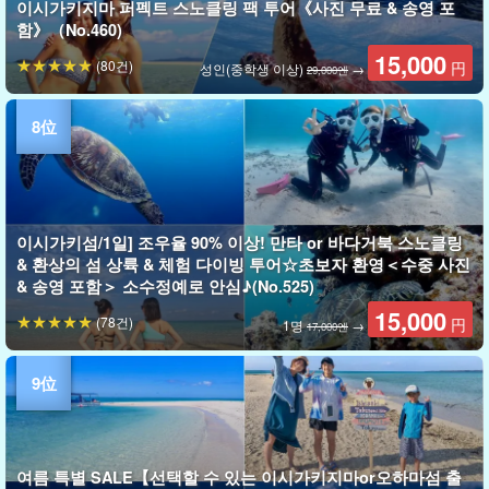
이시가키지마 퍼펙트 스노클링 팩 투어《사진 무료 & 송영 포
함》（No.460)
15,000
(80건)
円
성인(중학생 이상)
→
29,000엔
이시가키섬/1일] 조우율 90% 이상! 만타 or 바다거북 스노클링
& 환상의 섬 상륙 & 체험 다이빙 투어☆초보자 환영＜수중 사진
& 송영 포함＞ 소수정예로 안심♪(No.525)
15,000
(78건)
円
1명
→
17,000엔
여름 특별 SALE【선택할 수 있는 이시가키지마or오하마섬 출