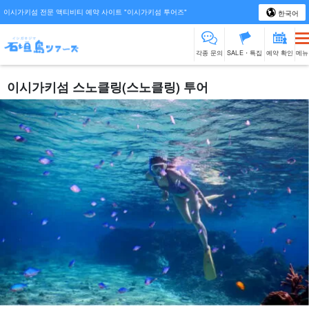
이시가키섬 전문 액티비티 예약 사이트 "이시가키섬 투어즈"
한국어
각종 문의
SALE・특집
예약 확인
메뉴
이시가키섬 스노클링(스노클링) 투어