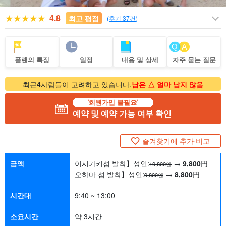
4.8
최고 평점
(
후기 37건
)
플랜의 특징
일정
내용 및 상세
자주 묻는 질문
최근
4
사람들이 고려하고 있습니다.
남은 △ 얼마 남지 않음
회원가입 불필요
예약 및 예약 가능 여부 확인
즐겨찾기에 추가·비교
금액
이시가키섬 발착】성인:
→
9,800
円
10,800엔
오하마 섬 발착】성인:
→
8,800
円
9,800엔
시간대
9:40 ~ 13:00
소요시간
약 3시간