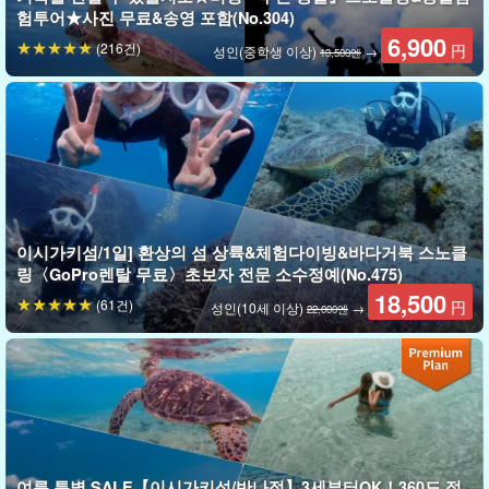
험투어★사진 무료&송영 포함(No.304)
6,900
(216건)
円
성인(중학생 이상)
→
13,500엔
石西礁湖(석서초호)
이시가키섬과 이리오모테섬 사이에 펼쳐진 일본 최대 규모의 산호
초 해역 '이시이자오코'에서 당일 날씨와 조수 등을 고려하여 최적의
포인트를 선정합니다.
귀여운 곰치 등 다채로운 열대어의 세계를 즐겨보세요.
이시가키섬/1일] 환상의 섬 상륙&체험다이빙&바다거북 스노클
링〈GoPro렌탈 무료〉초보자 전문 소수정예(No.475)
18,500
(61건)
円
성인(10세 이상)
→
22,000엔
여름 특별 SALE【이시가키섬/반나절】3세부터OK！360도 절