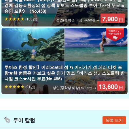
경에 감동☆환상의 섬 상륙 & 보트 스노클링 투어《사진 무료 &
송영 포함》（No.458)
7,900
(180건)
円
성인(중학생 이상)
→
14,500엔
베테랑 가이드가 안내합니다
담당 가이드는 야에야마 가이드 경력
15
년,
PADI/BSAC
의
2
단체로 다
이빙 강사 취득, 현재 스노쿨링 강사를 양성하고 인증할 수 있는 몇
안 되는
BSAC
강사 트레이너.
투어즈 한정 할인】이리오모테 섬 ⇆ 이시가키 섬 페리 티켓 포
함★한 번쯤은 가보고 싶은 인기 명소『바라스 섬』스노클링 반
가이드 실적
2021
년 현재까지
50000
10명 이상의 스노클링 강습을
나절 코스★사진 무료(No.486)
13,600
실시하여 초보자도 부담 없이 즐길 수 있도록 노력하고 있습니다.
(91건)
円
성인(중학생 이상)
→
15,270엔
투어 칼럼
목록 보기