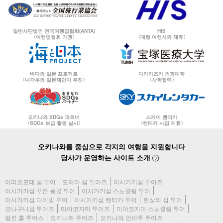
일반사단법인 전국여행업협회(ANTA)
HIS
〈여행업협회 가맹〉
〈대형 여행사와 제휴〉
바다와 일본 프로젝트
다카라즈카 의과대학
〈내각부와 일본재단이 추진〉
〈산학협력〉
오키나와 SDGs 파트너
스카이 렌터카
〈SDGs 보급 활동 실시〉
〈렌터카 사업 제휴〉
오키나와를 중심으로 각지의 여행을 지원합니다
당사가 운영하는 사이트 소개
이리오모테 섬 투어
오하마 섬 투어즈
이시가키섬 투어즈
이시가키섬 푸른 동굴 투어
이시가키섬 스노클링 투어
이시가키섬 다이빙 투어
이시가키섬 렌터카 투어
환상의 섬 투어
요나구니섬 투어즈
미야코지마 투어즈
미야코지마 스노클링 투어
펌킨 홀 투어스
오키나와 투어즈
오키나와 얀바루 투어즈