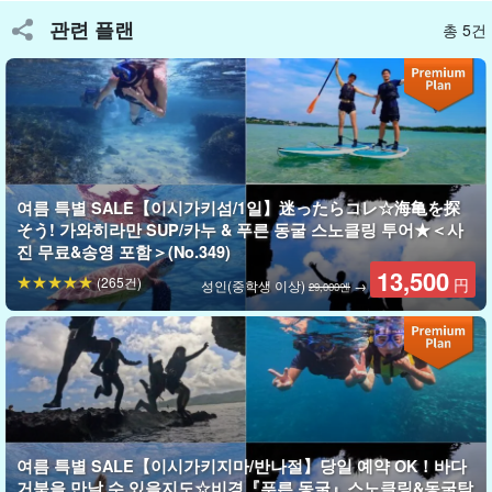
있는 '환상의 섬(정식명칭: 하마지마)은 밀물과 썰물에 따라 사라지
관련 플랜
총 5건
기도 하고 나타나기도 하기 때문에 '환상의 섬'이라고 불린다.
환상의
섬
'라고 불리고 있습니다.
섬 주변은 수심이 얕아 어린아이들의 물놀이에 적합하다! 모래사장
에 누워 있기도 한다,
360
도의 절경과 함께 사진도 많이 찍어보자.
여름 특별 SALE【이시가키섬/1일】迷ったらコレ☆海亀を探
そう! 가와히라만 SUP/카누 & 푸른 동굴 스노클링 투어★＜사
진 무료&송영 포함＞(No.349)
13,500
(265건)
円
성인(중학생 이상)
→
29,000엔
여름 특별 SALE【이시가키지마/반나절】당일 예약 OK！바다
거북을 만날 수 있을지도☆비경『푸른 동굴』스노클링&동굴탐