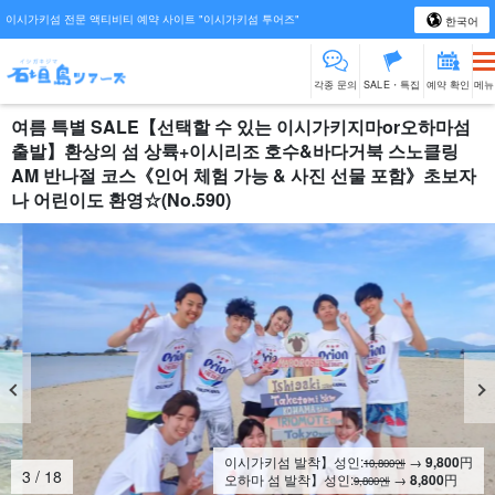
이시가키섬 전문 액티비티 예약 사이트 "이시가키섬 투어즈"
한국어
각종 문의
SALE・특집
예약 확인
메뉴
여름 특별 SALE【선택할 수 있는 이시가키지마or오하마섬
출발】환상의 섬 상륙+이시리조 호수&바다거북 스노클링
AM 반나절 코스《인어 체험 가능 & 사진 선물 포함》초보자
나 어린이도 환영☆(No.590)
이시가키섬 발착】성인:
→
9,800
円
10,800엔
4
/
18
오하마 섬 발착】성인:
→
8,800
円
9,800엔