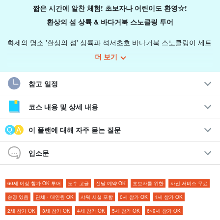
짧은 시간에 알찬 체험! 초보자나 어린이도 환영☆!
환상의 섬 상륙 & 바다거북 스노클링 투어
화제의 명소 '환상의 섬' 상륙과 석서초호 바다거북 스노클링이 세트
로 구성된 투어입니다.
더 보기
이시가키섬과 이리오모테섬 사이에 펼쳐진 일본 최대의 산호초 해
참고 일정
역인 이시가키섬 중에서 당일 날씨와 조수 등을 고려하여 산호초가
많고 바다거북과의 조우율이 높은 포인트를 안내해 드립니다.
코스 내용 및 상세 내용
추천 포인트
이 플랜에 대해 자주 묻는 질문
◆
초보자도 환영!
입소문
◆
이시가키섬
발착 or
오하마 섬
출발과 도착을 선택할 수 있다
높은 확률로
바다거북
를 만날 수 있는 포인트로
환상의 섬과 스노클링 중
사진 선물
60세 이상 참가 OK 투어
도수 고글
전날 예약 OK
초보자를 위한
사진 서비스 무료
오하마 섬에서 샤워 시설을 무료로 이용할 수 있다!
송영 있음
단체・대인원 OK
샤워 시설 포함
0세 참가 OK
1세 참가 OK
PADI 오픈워터 인스트럭터, 소형 선박 조종사, 다이버 등의 자
2세 참가 OK
3세 참가 OK
4세 참가 OK
5세 참가 OK
6~9세 참가 OK
격을 갖춘 가이드가 안내합니다.