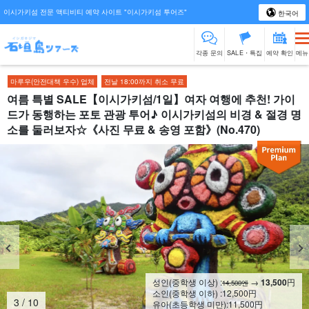
이시가키섬 전문 액티비티 예약 사이트 "이시가키섬 투어즈"
한국어
각종 문의
SALE・특집
예약 확인
메뉴
마루우(안전대책 우수) 업체
전날 18:00까지 취소 무료
여름 특별 SALE【이시가키섬/1일】여자 여행에 추천! 가이
드가 동행하는 포토 관광 투어♪ 이시가키섬의 비경 & 절경 명
소를 둘러보자☆《사진 무료 & 송영 포함》(No.470)
성인(중학생 이상) :
→
13,500
円
14,500엔
소인(중학생 이하) :
12,500
円
4
/
10
유아(초등학생 미만):
11,500
円