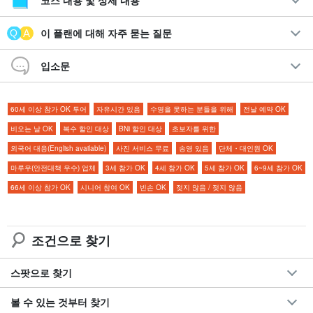
코스 내용 및 상세 내용
추천 포인트
이 플랜에 대해 자주 묻는 질문
◆
사진 데이터 증정
입소문
누적 참가인원 30만 명 돌파!
포토제닉한 사진을 찍을 수 있다
현지 가이드가 절경 명소로 안내합니다.
60세 이상 참가 OK 투어
자유시간 있음
수영을 못하는 분들을 위해
전날 예약 OK
투어 참가자 특전 페이지 증정
비오는 날 OK
복수 할인 대상
BNi 할인 대상
초보자를 위한
남부 지역
무료 송영 서비스 포함
외국어 대응(English available)
사진 서비스 무료
송영 있음
단체・대인원 OK
마루우(안전대책 우수) 업체
3세 참가 OK
4세 참가 OK
5세 참가 OK
6~9세 참가 OK
66세 이상 참가 OK
시니어 참여 OK
빈손 OK
젖지 않음 / 젖지 않음
조건으로 찾기
스팟으로 찾기
볼 수 있는 것부터 찾기