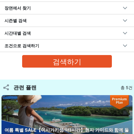
장면에서 찾기
시즌별 검색
시간대별 검색
현지 가이드와 함께 둘러보는 이시가키섬
조건으로 검색하기
자연-문화-절경을 만끽하는 1일 투어
이동 중에도 이시가키섬만의 매력을 만끽할 수 있다!
현지 가이드가 섬의 자연과 역사, 문화에 대해 재미있고 알기 쉽게
안내한다.
관련 플랜
총 5건
이동 시간도 지루하지 않고 알찬 시간을 즐길 수 있습니다.
안내하는 관광명소
메이조만 맹그로브
여름 특별 SALE【이시가키섬/약3시간】현지 가이드와 함께 둘
가와히라만 글래스 보트