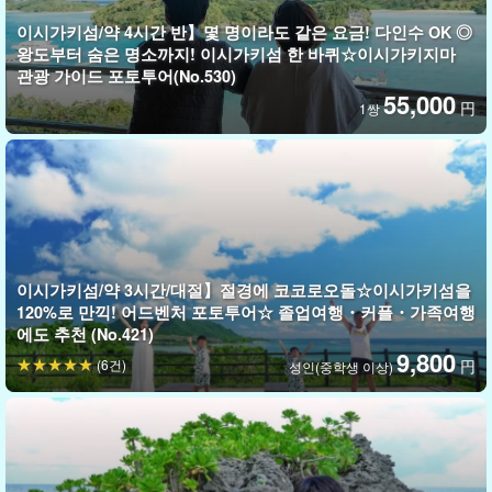
이시가키섬/약 4시간 반】몇 명이라도 같은 요금! 다인수 OK ◎
숨은 절경과 숨은 명소로 안내
왕도부터 숨은 명소까지! 이시가키섬 한 바퀴☆이시가키지마
관광 가이드 포토투어(No.530)
SNS 인증샷 명소를 둘러보자!
55,000
円
1쌍
투어에서는 이시가키섬의 알려지지 않은 명소와 현지 가이드만이
알고 있는 숨은 명소를 안내한다.
어디를 찍어도 SNS에 공유하고 싶어지는 사진을 찍을 수 있는 곳임
에 틀림없다!
이 투어에서만 경험할 수 있는 특별한 순간을 즐겨보세요.
이시가키섬/약 3시간/대절】절경에 코코로오돌☆이시가키섬을
120%로 만끽! 어드벤처 포토투어☆ 졸업여행・커플・가족여행
에도 추천 (No.421)
9,800
(6건)
円
성인(중학생 이상)