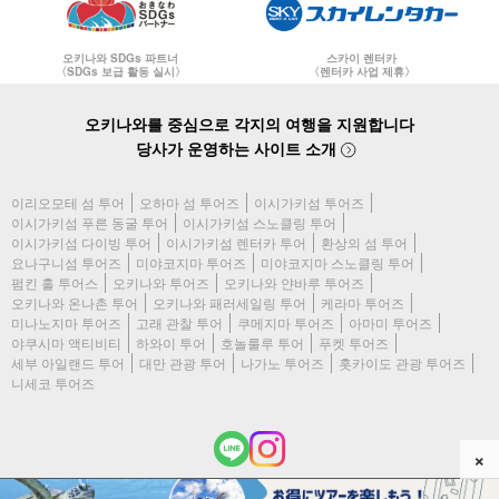
오키나와 SDGs 파트너
스카이 렌터카
〈SDGs 보급 활동 실시〉
〈렌터카 사업 제휴〉
오키나와를 중심으로 각지의 여행을 지원합니다
당사가 운영하는 사이트 소개
이리오모테 섬 투어
오하마 섬 투어즈
이시가키섬 투어즈
이시가키섬 푸른 동굴 투어
이시가키섬 스노클링 투어
이시가키섬 다이빙 투어
이시가키섬 렌터카 투어
환상의 섬 투어
요나구니섬 투어즈
미야코지마 투어즈
미야코지마 스노클링 투어
펌킨 홀 투어스
오키나와 투어즈
오키나와 얀바루 투어즈
오키나와 온나촌 투어
오키나와 패러세일링 투어
케라마 투어즈
미나노지마 투어즈
고래 관찰 투어
쿠메지마 투어즈
아마미 투어즈
야쿠시마 액티비티
하와이 투어
호놀룰루 투어
푸켓 투어즈
세부 아일랜드 투어
대만 관광 투어
나가노 투어즈
홋카이도 관광 투어즈
니세코 투어즈
×