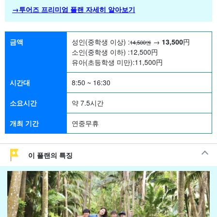
→투어즈 프리미엄 플랜 자세히 알아보기
금액
성인(중학생 이상) :
→
13,500
円
14,500엔
소인(중학생 이하) :
12,500
円
유아(초등학생 미만):
11,500
円
시간대
8:50 ~ 16:30
소요시간
약 7.5시간
개최 기간
연중무휴
이 플랜의 특징