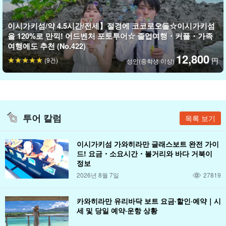
이시가키섬/약 4.5시간/전세】절경에 코코로오돌☆이시가키섬
을 120%로 만끽! 어드벤처 포토투어☆ 졸업여행・커플・가족
여행에도 추천 (No.422)
12,800
(9건)
円
성인(중학생 이상)
그
사진 데이터 무료 증정
합니다. 특별한 추억을 가져가세요!
투어 칼럼
목록 보기
이시가키섬 가와히라만 글래스보트 완전 가이
드! 요금・소요시간・볼거리와 바다 거북이
정보
2026년 8월 7일
27819
카와히라만 유리바닥 보트 요금·할인·예약｜시
세 및 당일 예약·운항 상황