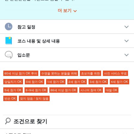
더 보기
우선은 이곳에 가야 한다! 왕도의 이시가키섬
사실 이렇게 다르다! 이시가키섬 이야기
참고 일정
코스 내용 및 상세 내용
이시가키섬을 잘 아는 전문 사진작가의 안내로 이시가키섬의 매력
을 만끽해 보세요☆.
입소문
60세 이상 참가 OK 투어
수영을 못하는 분들을 위해
초보자를 위한
사진 서비스 무료
당일치기 OK
0세 참가 OK
1세 참가 OK
2세 참가 OK
3세 참가 OK
4세 참가 OK
5세 참가 OK
6~9세 참가 OK
66세 이상 참가 OK
시니어 참여 OK
대절 OK
빈손 OK
젖지 않음 / 젖지 않음
조건으로 찾기