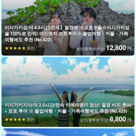
이시가키섬/약 4.5시간/전세】절경에 코코로오돌☆이시가키섬
을 120%로 만끽! 어드벤처 포토투어☆ 졸업여행・커플・가족
여행에도 추천 (No.422)
12,800
(9건)
円
성인(중학생 이상)
이시가키지마/약 2.5시간/전속 카메라맨이 엄선! 절경 비치 투어
+ 포토 투어 ☆ 졸업여행・커플・가족여행에도 추천 (No.425)
8,800
(9건)
円
성인(중학생 이상)