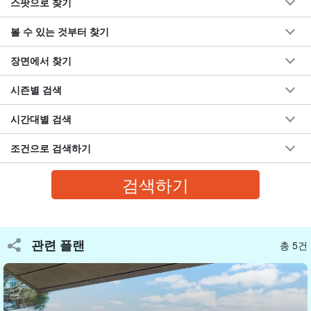
스팟으로 찾기
볼 수 있는 것부터 찾기
장면에서 찾기
아이와 함께 또는 친구들끼리 기념으로
시즌별 검색
특별한 순간을 프로페셔널한 렌즈로 담아보자!
시간대별 검색
웨딩과 가족사진을 일상적으로 촬영하는 포토그래퍼가 안내하기 때
조건으로 검색하기
문이다,
투어와 동시에 프로급 퀄리티의 기념사진 촬영도 가능합니
다.
아이들과 함께 또는 친구들끼리도 참가할 수 있습니다!
⬇︎ 4시간 반 코스 ⬇︎
관련 플랜
총 5건
이시가키섬/약 4시간 반】몇 명이라도 같은 요금! 다인
수 OK ◎ 왕도부터 숨은 명소까지! 이시가키섬 한 바퀴
☆이시가키지마 관광 가이드 포토투어(No.530)
開始時間상담 필요
필요한 시간약 4시간 30분
55,000엔