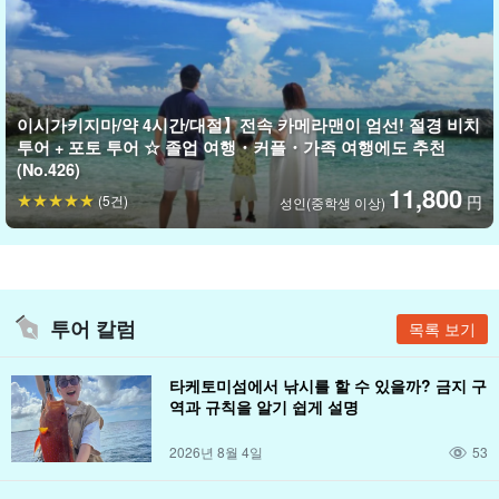
이시가키지마/약 4시간/대절】전속 카메라맨이 엄선! 절경 비치
투어 + 포토 투어 ☆ 졸업 여행・커플・가족 여행에도 추천
(No.426)
11,800
(5건)
円
성인(중학생 이상)
투어 칼럼
목록 보기
타케토미섬에서 낚시를 할 수 있을까? 금지 구
역과 규칙을 알기 쉽게 설명
2026년 8월 4일
53