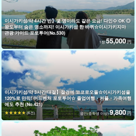
이시가키섬/약 4시간 반】몇 명이라도 같은 요금! 다인수 OK ◎
왕도부터 숨은 명소까지! 이시가키섬 한 바퀴☆이시가키지마
관광 가이드 포토투어(No.530)
55,000
円
1쌍
이시가키섬/약 3시간/대절】절경에 코코로오돌☆이시가키섬을
120%로 만끽! 어드벤처 포토투어☆ 졸업여행・커플・가족여행
에도 추천 (No.421)
9,800
(6건)
円
성인(중학생 이상)