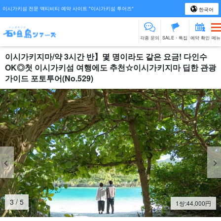
이시가키섬 전문 액티비티 예약 사이트 "이시가키섬 투어즈"
한국어
각종 문의
SALE・특집
예약 확인
메뉴
이시가키지마/약 3시간 반】몇 명이라도 같은 요금! 다인수
OK◎첫 이시가키섬 여행에도 추천☆이시가키지마 딥한 관광
가이드 포토투어(No.529)
3
/
5
1쌍:
44,000
円