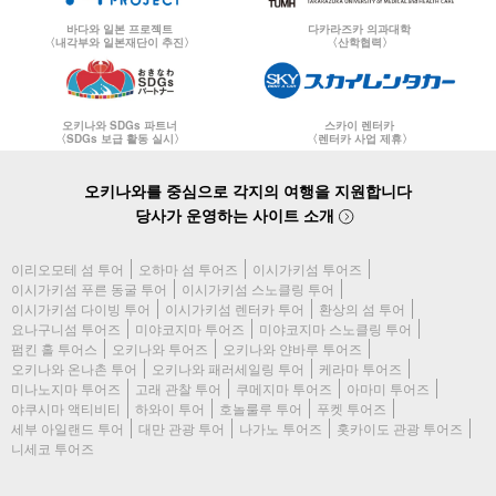
바다와 일본 프로젝트
다카라즈카 의과대학
〈내각부와 일본재단이 추진〉
〈산학협력〉
오키나와 SDGs 파트너
스카이 렌터카
〈SDGs 보급 활동 실시〉
〈렌터카 사업 제휴〉
오키나와를 중심으로 각지의 여행을 지원합니다
당사가 운영하는 사이트 소개
이리오모테 섬 투어
오하마 섬 투어즈
이시가키섬 투어즈
이시가키섬 푸른 동굴 투어
이시가키섬 스노클링 투어
이시가키섬 다이빙 투어
이시가키섬 렌터카 투어
환상의 섬 투어
요나구니섬 투어즈
미야코지마 투어즈
미야코지마 스노클링 투어
펌킨 홀 투어스
오키나와 투어즈
오키나와 얀바루 투어즈
오키나와 온나촌 투어
오키나와 패러세일링 투어
케라마 투어즈
미나노지마 투어즈
고래 관찰 투어
쿠메지마 투어즈
아마미 투어즈
야쿠시마 액티비티
하와이 투어
호놀룰루 투어
푸켓 투어즈
세부 아일랜드 투어
대만 관광 투어
나가노 투어즈
홋카이도 관광 투어즈
니세코 투어즈