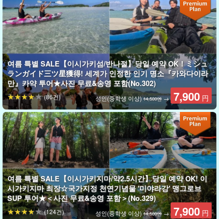
여름 특별 SALE【이시가키섬/반나절】당일 예약 OK！ミシュ
ランガイド三ツ星獲得! 세계가 인정한 인기 명소『카와다이라
만』카약 투어★사진 무료&송영 포함(No.302)
7,900
(86건)
円
성인(중학생 이상)
→
14,500엔
사진 데이터 무료 증정
투어 중 가이드가 전용 방수 카메라로 여러분의 사진을 촬영하고 데
여름 특별 SALE【이시가키지마/약2.5시간】당일 예약 OK! 이
이터를 무료로 증정해 드립니다.
시가키지마 최장☆국가지정 천연기념물 '미야라강' 맹그로브
SUP 투어★＜사진 무료&송영 포함＞(No.329)
7,900
(124건)
円
성인(중학생 이상)
→
14,500엔