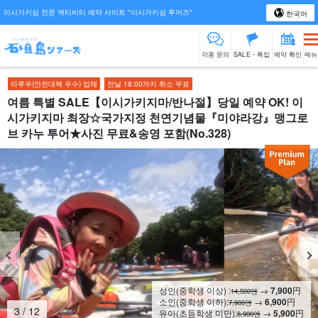
이시가키섬 전문 액티비티 예약 사이트 "이시가키섬 투어즈"
한국어
각종 문의
SALE・특집
예약 확인
메뉴
마루우(안전대책 우수) 업체
전날 18:00까지 취소 무료
여름 특별 SALE【이시가키지마/반나절】당일 예약 OK! 이
시가키지마 최장☆국가지정 천연기념물『미야라강』맹그로
브 카누 투어★사진 무료&송영 포함(No.328)
성인(중학생 이상) :
→
7,900
円
14,500엔
소인(중학생 이하):
→
6,900
円
7,900엔
4
/
12
유아(초등학생 미만):
→
5,900
円
6,900엔