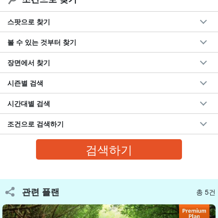
⬇︎ 맹그로브 SUP 투어도 추천 ⬇︎
스팟으로 찾기
여름 특별 SALE【이시가키지마/약2.5시간】당일 예약
볼 수 있는 것부터 찾기
OK! 이시가키지마 최장☆국가지정 천연기념물 '미야라
강' 맹그로브 SUP 투어★＜사진 무료&송영 포함＞
開始時間：6:00 / 9:00 / 13:30 / 17:00
(No.329)
장면에서 찾기
필요한 시간약 2.5시간
→
7,900
円
14,500엔
시즌별 검색
시간대별 검색
조건으로 검색하기
관련 플랜
총 5건