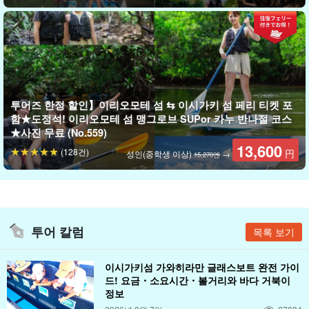
투어즈 한정 할인】이리오모테 섬 ⇆ 이시가키 섬 페리 티켓 포
함★도정석! 이리오모테 섬 맹그로브 SUPor 카누 반나절 코스
★사진 무료 (No.559)
13,600
(128건)
円
성인(중학생 이상)
→
15,270엔
가이드의 든든한 지원
투어 칼럼
목록 보기
가이드는 모두
수난구조대원 자격
를 보유하고 있습니다. 천천히 친
절하게 강의하기 때문에 어린아이부터 수영을 잘 못하는 분들도 부
이시가키섬 가와히라만 글래스보트 완전 가이
담 없이 참여하실 수 있습니다.
드! 요금・소요시간・볼거리와 바다 거북이
정보