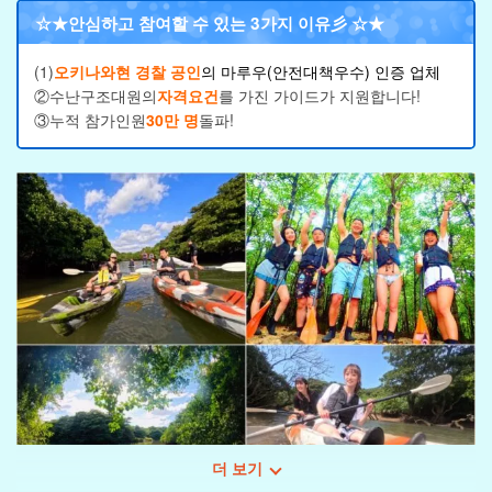
☆★
안심하고 참여할 수 있는 3가지 이유
彡 ☆★
(1)
오키나와현 경찰 공인
의 마루우(안전대책우수) 인증 업체
②수난구조대원의
자격요건
를 가진 가이드가 지원합니다!
③누적 참가인원
30만 명
돌파!
더 보기