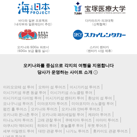
바다와 일본 프로젝트
다카라즈카 의과대학
〈내각부와 일본재단이 추진〉
〈산학협력〉
오키나와 SDGs 파트너
스카이 렌터카
〈SDGs 보급 활동 실시〉
〈렌터카 사업 제휴〉
오키나와를 중심으로 각지의 여행을 지원합니다
당사가 운영하는 사이트 소개
이리오모테 섬 투어
오하마 섬 투어즈
이시가키섬 투어즈
이시가키섬 푸른 동굴 투어
이시가키섬 스노클링 투어
이시가키섬 다이빙 투어
이시가키섬 렌터카 투어
환상의 섬 투어
요나구니섬 투어즈
미야코지마 투어즈
미야코지마 스노클링 투어
펌킨 홀 투어스
오키나와 투어즈
오키나와 얀바루 투어즈
오키나와 온나촌 투어
오키나와 패러세일링 투어
케라마 투어즈
미나노지마 투어즈
고래 관찰 투어
쿠메지마 투어즈
아마미 투어즈
야쿠시마 액티비티
하와이 투어
호놀룰루 투어
푸켓 투어즈
세부 아일랜드 투어
대만 관광 투어
나가노 투어즈
홋카이도 관광 투어즈
니세코 투어즈