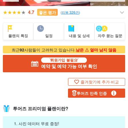
4.7
좋은 평가
(
리뷰 326건
)
플랜의 특징
일정
내용 및 상세
자주 묻는 질문
최근
92
사람들이 고려하고 있습니다.
남은 △ 얼마 남지 않음
회원가입 불필요
예약 및 예약 가능 여부 확인
즐겨찾기에 추가·비교
투어즈 만족 인증
투어즈 프리미엄 플랜이란?
사진 데이터 무료 증정!