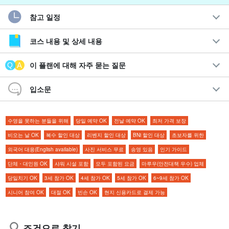
참고 일정
카누를 즐겨보자!
이시가키 최장 '미야라강' 맹그로브 카약 투어
코스 내용 및 상세 내용
천연기념물로 국가 문화재로 지정된 맹그로브의 강 '미야라강'을 카
이 플랜에 대해 자주 묻는 질문
누로 크루징하는 플랜입니다.
입소문
총 길이 약 1,500m로 이시가키섬에서 가장 큰 강을 카누로 크루징
하는 것은 짜릿하고 귀중한 경험이다!
수영을 못하는 분들을 위해
당일 예약 OK
전날 예약 OK
최저 가격 보장
비오는 날 OK
복수 할인 대상
리벤지 할인 대상
BNi 할인 대상
초보자를 위한
추천 포인트
외국어 대응(English available)
사진 서비스 무료
송영 있음
인기 가이드
◆
사진 데이터 무료 제공
단체・대인원 OK
샤워 시설 포함
모두 포함된 요금
마루우(안전대책 우수) 업체
투어 장비 무료 대여 포함
당일치기 OK
3세 참가 OK
4세 참가 OK
5세 참가 OK
6~9세 참가 OK
투어 참가자 특전 페이지 증정
시니어 참여 OK
대절 OK
빈손 OK
현지 신용카드로 결제 가능
참가일
전날 18:00까지 취소 수수료 없음
미야라강의 맹그로브에서는 오키나와에서만 볼 수 있는 대추
야자나무를 볼 수 있습니다.
조건으로 찾기