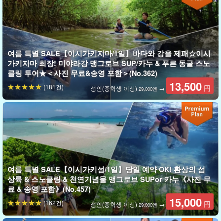
여름 특별 SALE【이시가키지마/1일】바다와 강을 제패☆이시
이시가키섬의 대자연을 만끽하자!
가키지마 최장! 미야라강 맹그로브 SUP/카누 & 푸른 동굴 스노
클링 투어★＜사진 무료&송영 포함＞(No.362)
필드인 '미야라강'은
국가지정 천연기념물
(대표적인 맹그로브 군락
13,500
(181건)
円
성인(중학생 이상)
→
29,000엔
지)입니다.
맹그로브 숲이 자연적으로 비바람을 막아주기 때문에 강
물은 매우 잔잔하게 흐른다.
이시가키섬의 매력은 바다뿐만이 아니다!
안정감이 뛰어난 카약으로
여유롭게 즐겨보자.
또한,
행복의 나무
에서 유명한 천연 '대추나무'도 볼 수 있어요♪.
여름 특별 SALE【이시가키섬/1일】당일 예약 OK! 환상의 섬
상륙 & 스노클링 & 천연기념물 맹그로브 SUPor 카누《사진 무
료 & 송영 포함》(No.457)
15,000
(162건)
円
성인(중학생 이상)
→
29,000엔