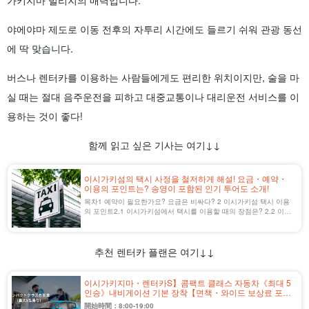
가키지마 빌리지의 매력입니다.
야에야마 제도로 이동 전후의 자투리 시간에도 들르기 쉬워 관광 동선
에 딱 맞습니다.
버스나 렌터카를 이용하는 사람들에게도 편리한 위치이지만, 술을 마
실 때는 절대 음주운전을 피하고 대중교통이나 대리운전 서비스를 이
용하는 것이 좋다!
함께 읽고 싶은 기사는 여기↓↓
이시가키섬의 택시 사정을 철저하게 해설! 요금・예약・
이용의 포인트는? 송영이 포함된 인기 투어도 소개!
목차1 예약이 필요한가요? 요금은 비싸다? 2 이시가키섬 택시 이용
의 포인트2.1 이시가키섬에서 택시를 이용할 때의 장점은? 2.2 이시
가키섬 전세 관광택시도 추천한다!
추천 렌터카 플랜은 여기↓↓
이시가키지마・렌터카S】콤팩트 클래스 자동차《최대 5
인승》내비게이션 기본 장착【면책・와이드 보상료 포
함】(No.r-12)
開始時間：8:00-19:00