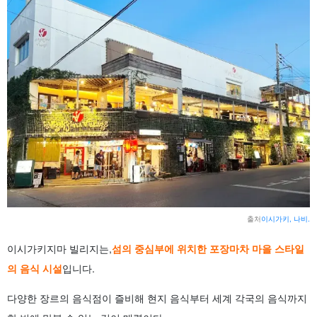
5.1
1층 매장
5.2
2층 매장
5.3
3층 매장
6
이시가키지마 빌리지에서 술 마시는 요령과 매너
7
요약
출처
이시가키, 나비.
이시가키지마 빌리지는,
섬의 중심부에 위치한 포장마차 마을 스타일
의 음식 시설
입니다.
다양한 장르의 음식점이 즐비해 현지 음식부터 세계 각국의 음식까지