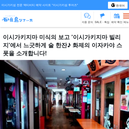
이시가키섬 전문 액티비티 예약 사이트 "이시가키섬 투어즈"
한국어
각종 문의
SALE・특집
예약 확인
메뉴
이시가키지마 미식의 보고 '이시가키지마 빌리
지'에서 느긋하게 술 한잔♪ 화제의 이자카야 스
폿을 소개합니다!