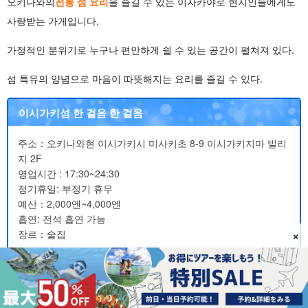
오키나와의
전통 섬 요리
을 즐길 수 있는 이자카야로 현지인들에게도
사랑받는 가게입니다.
가정적인 분위기로 누구나 편안하게 쉴 수 있는 공간이 펼쳐져 있다.
섬 특유의 양념으로 마음이 따뜻해지는 요리를 즐길 수 있다.
이시가키섬 한 걸음 한 걸음
주소：오키나와현 이시가키시 미사키초 8-9 이시가키지마 빌리
지 2F
영업시간 : 17:30~24:30
정기휴일: 부정기 휴무
예산：2,000엔~4,000엔
흡연: 전석 흡연 가능
×
장르：술집