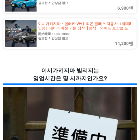
필요한 시간상담 필요
6,900엔
이시가키지마・렌터카 WA】와곤 클래스 자동차《최대8
인승》내비게이션 기본 장착【면책・와이드 보상료 포
함】（No.r-16)
開始時間：8:00-19:00
필요한 시간상담 필요
14,300엔
이시가키지마 빌리지는
영업시간은 몇 시까지인가요?