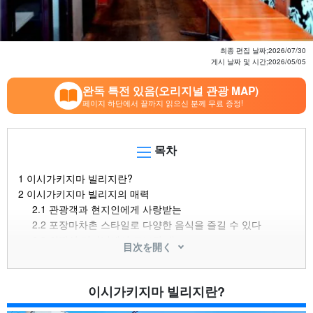
최종 편집 날짜;
2026/07/30
게시 날짜 및 시간;
2026/05/05
완독 특전 있음(오리지널 관광 MAP)
페이지 하단에서 끝까지 읽으신 분께 무료 증정!
목차
1
이시가키지마 빌리지란?
2
이시가키지마 빌리지의 매력
2.1
관광객과 현지인에게 사랑받는
2.2
포장마차촌 스타일로 다양한 음식을 즐길 수 있다
2.3
외딴섬 터미널에서 도보권 내
目次を開く
3
이시가키지마 빌리지는 몇 시까지 영업을 하나요?
4
이시가키지마 빌리지의 즐길거리와 주의점
5
층별! 이시가키지마 빌리지의 인기 가게를 한 번에 소개합니
이시가키지마 빌리지란?
다!