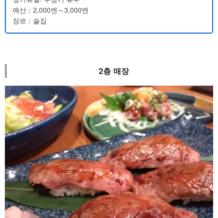
예산：2,000엔～3,000엔
장르：술집
2층 매장