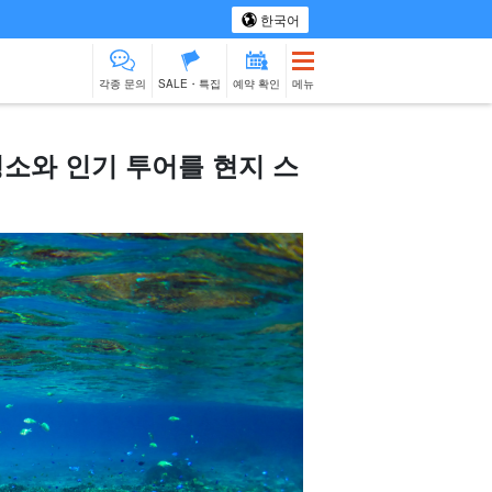
한국어
각종 문의
SALE・특집
예약 확인
메뉴
명소와 인기 투어를 현지 스
 투어
스파 & 릴랙스
모노즈쿠리 체험
물건 판매
베이비시터
이시가키섬
제션
출장 요리