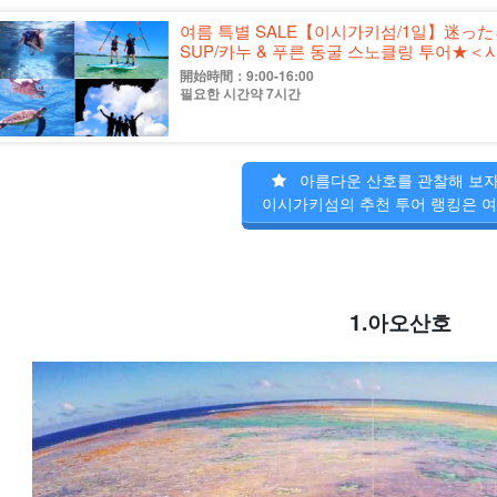
여름 특별 SALE【이시가키섬/1일】迷っ
SUP/카누 & 푸른 동굴 스노클링 투어★＜사
開始時間：9:00-16:00
필요한 시간약 7시간
아름다운 산호를 관찰해 보자
이시가키섬의 추천 투어 랭킹은 
1.아오산호