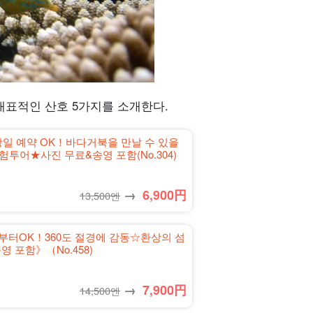
대표적인 산호 5가지를 소개한다.
일 예약 OK！바다거북을 만날 수 있을
어★사진 무료&송영 포함(No.304)
→
6,900
円
13,500엔
부터OK！360도 절경에 감동☆환상의 섬
영 포함》（No.458)
→
7,900
円
14,500엔