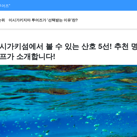
투어즈"
순위
이시가키지마 투어즈가 '선택받는 이유'란?
시가키섬에서 볼 수 있는 산호 5선! 추천 
프가 소개합니다!
스팟에서
당일 예약 OK
할인 혜택
프리미엄
렌터카
관광
검색하기
플랜
세트 플랜
엄선된 플랜