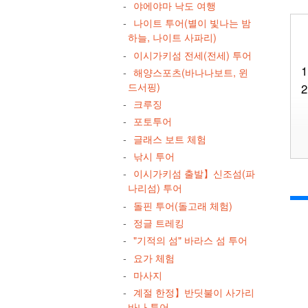
야에야마 낙도 여행
나이트 투어(별이 빛나는 밤
하늘, 나이트 사파리)
이시가키섬 전세(전세) 투어
1
해양스포츠(바나나보트, 윈
드서핑)
2
크루징
포토투어
글래스 보트 체험
낚시 투어
이시가키섬 출발】신조섬(파
나리섬) 투어
3
돌핀 투어(돌고래 체험)
정글 트레킹
"기적의 섬" 바라스 섬 투어
요가 체험
마사지
계절 한정】반딧불이 사가리
4
바나 투어