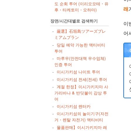
도 순회 투어 (이리오모테・유
래
후・타케토미・오하마)
장면/시간대별로 검색하기
이
厳選】石垣島ツアーズプレ
어
ミアムプラン
당일 예약 가능한 액티비티
투어
마루우(안전대책 우수업체)
인증 투어
이시가키섬 나이트 투어
이시가키섬 전세(전세) 투어
계절 한정】이시가키지마 사
가리바나 & 반딧불이 감상 투
어
이시가키섬 렌터카
이시가키섬의 놀이기구(자전
거・렌탈 자전거) 액티비티
물품판매】이시가키지마 레