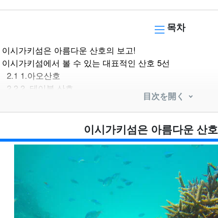
목차
이시가키섬은 아름다운 산호의 보고!
이시가키섬에서 볼 수 있는 대표적인 산호 5선
2.1
1.아오산호
2.2
2. 테이블 산호
目次を開く
2.3
3.하마산호
2.4
4. 에다산호
2.5
5.쿠사비라이시
이시가키섬은 아름다운 산호
이시가키섬의 산호초 명소 5곳
3.1
1. 백호해안
3.2
2. 미원 해안
3.3
3. 환상의 섬(하마지마)
3.4
4. 강평만
3.5
5. 석서초호
전 세계적으로 문제가 되고 있는 산호 백화현상이란?