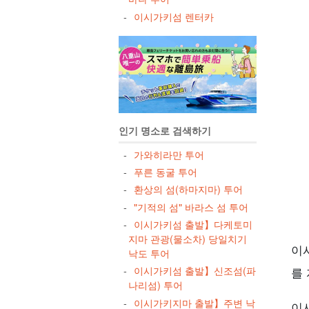
5
이시가키섬 렌터카
6
인기 명소로 검색하기
7
가와히라만 투어
푸른 동굴 투어
환상의 섬(하마지마) 투어
"기적의 섬" 바라스 섬 투어
이시가키섬 출발】다케토미
지마 관광(물소차) 당일치기
이
낙도 투어
이시가키섬 출발】신조섬(파
를
나리섬) 투어
이시가키지마 출발】주변 낙
이