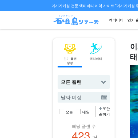
이시가키섬 전문 액티비티 예약 사이트 "이시가키섬 
액티비티
인기 
이
태
인기 플랜
액티비티
페리
랭킹
티켓 예약
또한
오늘
내일
좁히기
해당 플랜 수
423
건