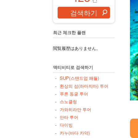
최근 체크한 플랜
閲覧履歴はありません。
액티비티로 검색하기
SUP(스탠드업 패들)
환상의 섬(하마지마) 투어
푸른 동굴 투어
스노클링
가와히라만 투어
만타 투어
다이빙
카누(바다 카약)