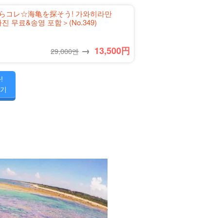
たらコレ☆海亀を探そう! 가와히라만
진 무료&송영 포함＞(No.349)
→
13,500
円
29,000엔
!
여기