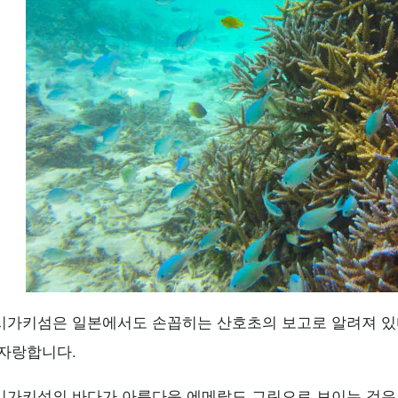
이시가키섬에서 진행되고 있는 산호초 보전 활동
5.1
1. 산호 양식 및 이식 활동
5.2
2. 불가사리 퇴치
5.3
3. 적토 유출 방지 대책
5.4
4. 생태관광 활성화
5.5
5. 지역 주민과의 협력 및 교육 활동
산호를 위해 할 수 있는 일
맺음말
시가키섬은 일본에서도 손꼽히는 산호초의 보고로 알려져 있
 자랑합니다.
시가키섬의 바다가 아름다운 에메랄드 그린으로 보이는 것은