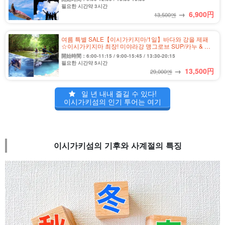
필요한 시간약 3시간
→
6,900
円
13,500엔
여름 특별 SALE【이시가키지마/1일】바다와 강을 제패
☆이시가키지마 최장! 미야라강 맹그로브 SUP/카누 & 푸
른 동굴 스노클링 투어★＜사진 무료&송영 포함＞
開始時間：6:00-11:15 / 9:00-15:45 / 13:30-20:15
(No.362)
필요한 시간약 5시간
→
13,500
円
29,000엔
일 년 내내 즐길 수 있다!
이시가키섬의 인기 투어는 여기
이시가키섬의 기후와 사계절의 특징