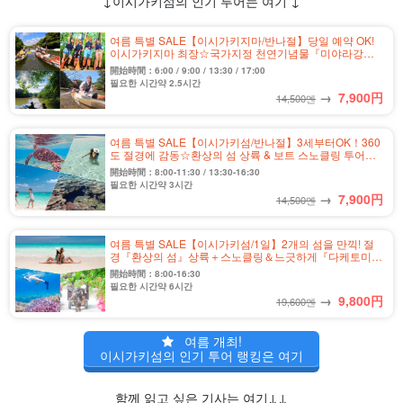
↓이시가키섬의 인기 투어는 여기 ↓
여름 특별 SALE【이시가키지마/반나절】당일 예약 OK!
이시가키지마 최장☆국가지정 천연기념물『미야라강』
맹그로브 카누 투어★사진 무료&송영 포함(No.328)
開始時間：6:00 / 9:00 / 13:30 / 17:00
필요한 시간약 2.5시간
→
7,900
円
14,500엔
여름 특별 SALE【이시가키섬/반나절】3세부터OK！360
도 절경에 감동☆환상의 섬 상륙 & 보트 스노클링 투어
《사진 무료 & 송영 포함》（No.458)
開始時間：8:00-11:30 / 13:30-16:30
필요한 시간약 3시간
→
7,900
円
14,500엔
여름 특별 SALE【이시가키섬/1일】2개의 섬을 만끽! 절
경『환상의 섬』상륙＋스노클링＆느긋하게『다케토미지
마』관광《사진 무료＆송영 포함》（No.459)
開始時間：8:00-16:30
필요한 시간약 6시간
→
9,800
円
19,600엔
여름 개최!
이시가키섬의 인기 투어 랭킹은 여기
함께 읽고 싶은 기사는 여기↓↓