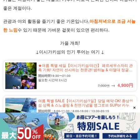
좋은 계절이다.
관광과 야외 활동을 즐기기 좋은 기온입니다,
아침저녁으로 조금 서늘
한 느낌
수 있기 때문에 가벼운 겉옷이 있으면 편리하다.
가을 개최!
↓이시가키섬의 인기 투어는 여기 ↓
★여름 특별 세일【이시가키섬/야간】 페르세우스자리 관
측 기회! 자연이 선사하는 천문관! 밤하늘 & 아열대 정글
나이트 투어♪ 당일 예약 가능! 자녀 동반 가족 및 단체 여
開始時間19:30〜21:30
행에도 추천 (No.316)
필요한 시간약 2시간
→
4,900
円
7,900엔
여름 특별 SALE【이시가키섬/1일】당일 예약 OK! 환상의
섬 상륙 & 스노클링 & 천연기념물 맹그로브 SUPor 카누
×
《사진 무료 & 송영 포함》(No.457)
開始時間：6:00-11:30 / 8:00-16:00 / 13:30-20:15
필요한 시간약 5시간 30분
→
15,000
円
29,000엔
이시가키섬/1.5시간] 당일 예약 OK! 3세부터 참가 가능 ◎