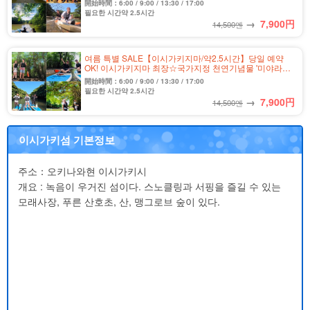
開始時間：6:00 / 9:00 / 13:30 / 17:00
필요한 시간약 2.5시간
→
7,900
円
14,500엔
여름 특별 SALE【이시가키지마/약2.5시간】당일 예약
OK! 이시가키지마 최장☆국가지정 천연기념물 '미야라강'
맹그로브 SUP 투어★＜사진 무료&송영 포함＞(No.329)
開始時間：6:00 / 9:00 / 13:30 / 17:00
필요한 시간약 2.5시간
→
7,900
円
14,500엔
이시가키섬 기본정보
주소：오키나와현 이시가키시
개요 : 녹음이 우거진 섬이다. 스노클링과 서핑을 즐길 수 있는
모래사장, 푸른 산호초, 산, 맹그로브 숲이 있다.