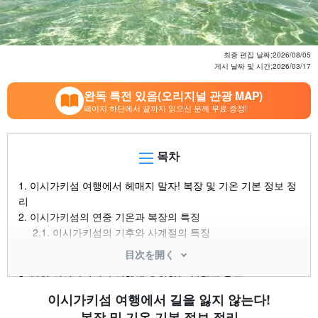
최종 편집 날짜;
2026/08/05
게시 날짜 및 시간;
2026/03/17
완독 특전 있음(오리지널 관광 MAP)
페이지 하단에서 끝까지 읽으신 분께 무료 증정!
목차
1.
이시가키섬 여행에서 헤매지 말자! 복장 및 기온 기본 정보 정
리
2.
이시가키섬의 연중 기온과 복장의 특징
2.1.
이시가키섬의 기후와 사계절의 특징
2.2.
이시가키섬 여행 시 복장 선택의 포인트
目次を開く
2.3.
이시가키섬의 옷차림에서 주의해야 할 자외선 대책
3.
봄철 이시가키지마 여행에 추천하는 복장과 온도
3.1.
3월의 복장 및 기온 기준
이시가키섬 여행에서 길을 잃지 않는다!
3.2.
4월의 복장 및 기온 기준
복장 및 기온 기본 정보 정리