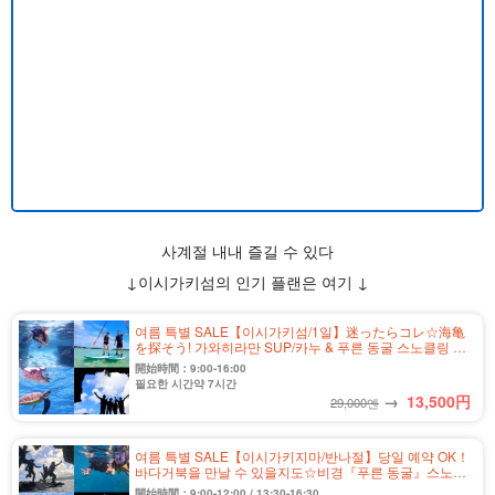
사계절 내내 즐길 수 있다
↓이시가키섬의 인기 플랜은 여기 ↓
여름 특별 SALE【이시가키섬/1일】迷ったらコレ☆海亀
を探そう! 가와히라만 SUP/카누 & 푸른 동굴 스노클링 투
어★＜사진 무료&송영 포함＞(No.349)
開始時間：9:00-16:00
필요한 시간약 7시간
→
13,500
円
29,000엔
여름 특별 SALE【이시가키지마/반나절】당일 예약 OK！
바다거북을 만날 수 있을지도☆비경『푸른 동굴』스노클
링&동굴탐험투어★사진 무료&송영 포함(No.304)
開始時間：9:00-12:00 / 13:30-16:30