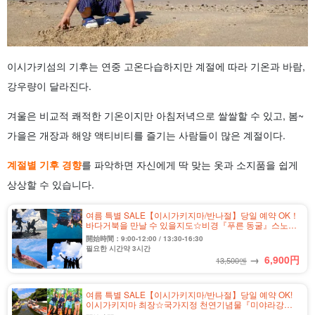
이시가키섬의 기후는 연중 고온다습하지만 계절에 따라 기온과 바람,
강우량이 달라진다.
겨울은 비교적 쾌적한 기온이지만 아침저녁으로 쌀쌀할 수 있고, 봄~
가을은 개장과 해양 액티비티를 즐기는 사람들이 많은 계절이다.
계절별 기후 경향
를 파악하면 자신에게 딱 맞는 옷과 소지품을 쉽게
상상할 수 있습니다.
여름 특별 SALE【이시가키지마/반나절】당일 예약 OK！
바다거북을 만날 수 있을지도☆비경『푸른 동굴』스노클
링&동굴탐험투어★사진 무료&송영 포함(No.304)
開始時間：9:00-12:00 / 13:30-16:30
필요한 시간약 3시간
→
6,900
円
13,500엔
여름 특별 SALE【이시가키지마/반나절】당일 예약 OK!
이시가키지마 최장☆국가지정 천연기념물『미야라강』
맹그로브 카누 투어★사진 무료&송영 포함(No.328)