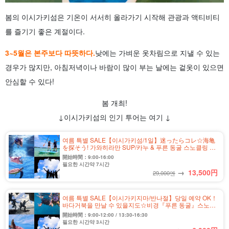
봄의 이시가키섬은 기온이 서서히 올라가기 시작해 관광과 액티비티
를 즐기기 좋은 계절이다.
3~5월은 본주보다 따뜻하다.
낮에는 가벼운 옷차림으로 지낼 수 있는
경우가 많지만, 아침저녁이나 바람이 많이 부는 날에는 겉옷이 있으면
안심할 수 있다!
봄 개최!
↓이시가키섬의 인기 투어는 여기 ↓
여름 특별 SALE【이시가키섬/1일】迷ったらコレ☆海亀
を探そう! 가와히라만 SUP/카누 & 푸른 동굴 스노클링 투
어★＜사진 무료&송영 포함＞(No.349)
開始時間：9:00-16:00
필요한 시간약 7시간
→
13,500
円
29,000엔
여름 특별 SALE【이시가키지마/반나절】당일 예약 OK！
바다거북을 만날 수 있을지도☆비경『푸른 동굴』스노클
링&동굴탐험투어★사진 무료&송영 포함(No.304)
開始時間：9:00-12:00 / 13:30-16:30
필요한 시간약 3시간