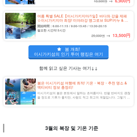
→
6,900
円
13,500엔
여름 특별 SALE【이시가키지마/1일】바다와 강을 제패
☆이시가키지마 최장! 미야라강 맹그로브 SUP/카누 & 푸
른 동굴 스노클링 투어★＜사진 무료&송영 포함＞
開始時間：6:00-11:15 / 9:00-15:45 / 13:30-20:15
(No.362)
필요한 시간약 5시간
→
13,500
円
29,000엔
봄 개최!
이시가키섬의 인기 투어 랭킹은 여기
함께 읽고 싶은 기사는 여기↓↓
봄은 이시가키섬 여행에 최적! 기온・복장・추천 명소 &
액티비티 정보 총정리!
이시가키섬의 봄은 본토에서 말하는 초여름이다. 반팔 반바지도 괜찮
을 정도로 기후가 좋지만, 사람도 적고 최고의 계절입니다. 그렇기 때
문에 최고의 놀이로 이시가키섬 여행을 평생의 추억으로 만들 수 있
다!
3월의 복장 및 기온 기준