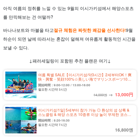
아직 여름의 정취를 느낄 수 있는 9월의 이시가키섬에서 해양스포츠
를 만끽해보는 건 어떨까?
바나나보트와 마블을 타고
절규 체험은 짜릿한 쾌감을 선사한다!
9월
하순이 되면 날에 따라서는 혼잡이 덜해져 여유롭게 활동적인 시간을
보낼 수 있다.
↓패러세일링이 포함된 추천 플랜은 여기↓
여름 특별 SALE【이시가키섬/약3시간】2세부터OK！爽
快・興奮・笑顔100%☆美しい海でマリンスポーツ10種
類以上遊び放題コース★無料送迎（No.551）★무료送迎
開始時間：9:00-12:00 / 13:00-16:00
（No.551
필요한 시간약 3시간
→
13,000
円
14,000엔
이시가키섬/1일] 5세부터 참가 가능 ◎ 환상의 섬 상륙 &
스노클링 & 해양 스포츠 10종류 이상 놀이 무제한 코스
★《장비 렌탈 무료・송영 포함》（No.261
開始時間：8:20-16:30
필요한 시간약 7시간
16,800엔