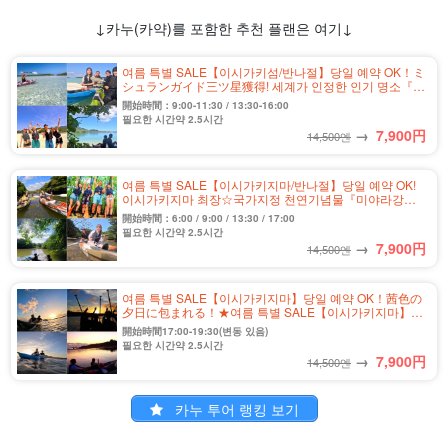
↓카누(카약)를 포함한 추천 플랜은 여기↓
여름 특별 SALE【이시가키섬/반나절】당일 예약 OK！ミ
シュランガイド三ツ星獲得! 세계가 인정한 인기 명소『카
와다이라만』카약 투어★사진 무료&송영 포함(No.302)
開始時間：9:00-11:30 / 13:30-16:00
필요한 시간약 2.5시간
→
7,900
円
14,500엔
여름 특별 SALE【이시가키지마/반나절】당일 예약 OK!
이시가키지마 최장☆국가지정 천연기념물『미야라강』
맹그로브 카누 투어★사진 무료&송영 포함(No.328)
開始時間：6:00 / 9:00 / 13:30 / 17:00
필요한 시간약 2.5시간
→
7,900
円
14,500엔
여름 특별 SALE【이시가키지마】당일 예약 OK！茜色の
夕日に包まれる！★여름 특별 SALE【이시가키지마】당
일 예약 OK! 황혼의 선셋 카누 투어 (No.333)
開始時間17:00-19:30(변동 있음)
필요한 시간약 2.5시간
→
7,900
円
14,500엔
카누 투어 랭킹 보기