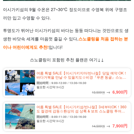
이시가키섬의 9월 수온은 27~30℃ 정도이므로 수영복 위에 구명조
끼만 입고 수영할 수 있다.
투명도가 뛰어난 이시가키섬의 바다는 둥둥 떠다니는 것만으로도 생
생한 바닷속 세계를 마음껏 즐길 수 있다,
스노클링을 처음 접하는 분
이나 어린이에게도 추천!
입니다!
스노클링이 포함된 추천 플랜은 여기↓↓
여름 특별 SALE【이시가키지마/반나절】당일 예약 OK！
바다거북을 만날 수 있을지도☆비경『푸른 동굴』스노클
링&동굴탐험투어★사진 무료&송영 포함(No.304)
開始時間：9:00-12:00 / 13:30-16:30
필요한 시간약 3시간
→
6,900
円
13,500엔
여름 특별 SALE【이시가키섬/반나절】3세부터OK！360
도 절경에 감동☆환상의 섬 상륙 & 보트 스노클링 투어
《사진 무료 & 송영 포함》（No.458)
開始時間：8:00-11:30 / 13:30-16:30
필요한 시간약 3시간
→
7,900
円
14,500엔