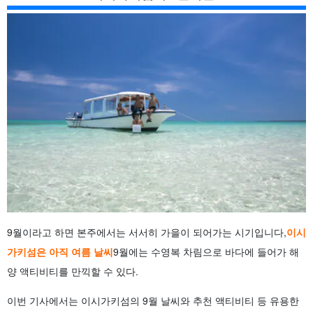
5.3.
SUP
5.4.
카누(카약)
5.5.
패러세일링
5.6.
해양스포츠 마음껏 즐기기
5.7.
낚시
6.
번외편] 이리오모테 섬에서 당일치기 관광! 이시가키섬에서
이리오모테섬으로 당일치기 관광하자! 저렴한 페리 티켓이 포함
된 투어
7.
이시가키섬의 9월 추천 관광지
7.1.
① 반나 공원
7.2.
야에스산 종유동
7.3.
가와히라만
7.4.
이시가키야마무라
7.5.
우간자키(우간자키)
8.
이시가키섬의 렌터카는 만석이 속출! 반드시 미리 예약해 두
9월이라고 하면 본주에서는 서서히 가을이 되어가는 시기입니다,
이시
자!
9.
당일 긴 줄을 서지 않아도 된다! 페리 티켓은 미리 예약해 두자
가키섬은 아직 여름 날씨
9월에는 수영복 차림으로 바다에 들어가 해
10.
이시가키섬 9월에 관한 자주 묻는 질문(FAQ)
양 액티비티를 만끽할 수 있다.
11.
요약
이번 기사에서는 이시가키섬의 9월 날씨와 추천 액티비티 등 유용한