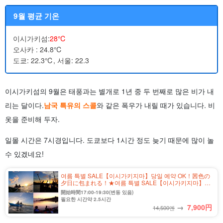
9월 평균 기온
이시가키섬:
28℃
오사카 : 24.8℃
도쿄: 22.3℃, 서울: 22.3
이시가키섬의 9월은 태풍과는 별개로 1년 중 두 번째로 많은 비가 내
리는 달이다.
남국 특유의 스콜
와 같은 폭우가 내릴 때가 있습니다. 비
옷을 준비해 두자.
일몰 시간은 7시경입니다. 도쿄보다 1시간 정도 늦기 때문에 많이 놀
수 있겠네요!
여름 특별 SALE【이시가키지마】당일 예약 OK！茜色の
夕日に包まれる！★여름 특별 SALE【이시가키지마】당
일 예약 OK! 황혼의 선셋 카누 투어 (No.333)
開始時間17:00-19:30(변동 있음)
필요한 시간약 2.5시간
→
7,900
円
14,500엔