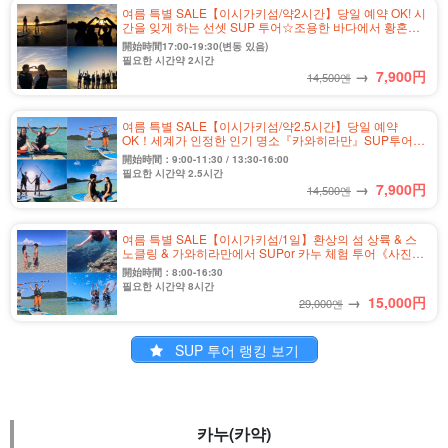
여름 특별 SALE【이시가키섬/약2시간】당일 예약 OK! 시
간을 잊게 하는 선셋 SUP 투어☆조용한 바다에서 황혼의
크루징♪＜사진 무료&송영 포함＞(No.332)
開始時間17:00-19:30(변동 있음)
필요한 시간약 2시간
→
7,900
円
14,500엔
여름 특별 SALE【이시가키섬/약2.5시간】당일 예약
OK！세계가 인정한 인기 명소『카와히라만』SUP투어★
미슐랭 가이드 3스타 획득♪사진 무료&송영 포함(No.301)
開始時間：9:00-11:30 / 13:30-16:00
필요한 시간약 2.5시간
→
7,900
円
14,500엔
여름 특별 SALE【이시가키섬/1일】환상의 섬 상륙 & 스
노클링 & 가와히라만에서 SUPor 카누 체험 투어《사진
무료 & 송영 포함》(No.456)
開始時間：8:00-16:30
필요한 시간약 8시간
→
15,000
円
29,000엔
SUP 투어 랭킹 보기
카누(카약)