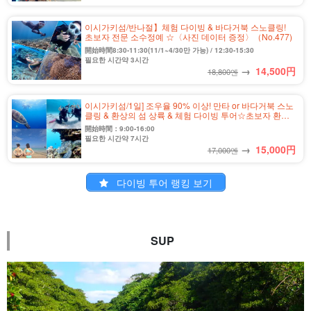
이시가키섬/반나절】체험 다이빙 & 바다거북 스노클링!
초보자 전문 소수정예 ☆〈사진 데이터 증정〉（No.477)
開始時間8:30-11:30(11/1~4/30만 가능) / 12:30-15:30
필요한 시간약 3시간
→
14,500
円
18,800엔
이시가키섬/1일] 조우율 90% 이상! 만타 or 바다거북 스노
클링 & 환상의 섬 상륙 & 체험 다이빙 투어☆초보자 환영
＜수중 사진 & 송영 포함＞ 소수정예로 안심♪(No.525)
開始時間：9:00-16:00
필요한 시간약 7시간
→
15,000
円
17,000엔
다이빙 투어 랭킹 보기
SUP