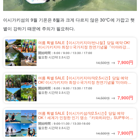
이시가키섬의 9월 기온은 8월과 크게 다르지 않은 30℃에 가깝고 햇
볕이 강하기 때문에 주의가 필요하다.
여름 특별 SALE【이시가키지마/반나절】당일 예약 OK!
이시가키지마 최장☆국가지정 천연기념물『미야라강』
맹그로브 카누 투어★사진 무료&송영 포함(No.328)
開始時間：6:00 / 9:00 / 13:30 / 17:00
필요한 시간약 2.5시간
→
7,900
円
14,500엔
여름 특별 SALE【이시가키지마/약2.5시간】당일 예약
OK! 이시가키지마 최장☆국가지정 천연기념물 '미야라강'
맹그로브 SUP 투어★＜사진 무료&송영 포함＞(No.329)
開始時間：6:00 / 9:00 / 13:30 / 17:00
필요한 시간약 2.5시간
→
7,900
円
14,500엔
여름 특별 SALE【이시가키섬/약2.5시간】당일 예약
OK！세계가 인정한 인기 명소『카와히라만』SUP투어★
미슐랭 가이드 3스타 획득♪사진 무료&송영 포함(No.301)
開始時間：9:00-11:30 / 13:30-16:00
필요한 시간약 2.5시간
→
7,900
円
14,500엔