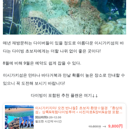
매년 재방문하는 다이버들이 있을 정도로 아름다운 이시가키섬의 바
다는 다이빙 초보자에게는 더할 나위 없이 좋은 곳이다!
8월에 비해 9월은 예약도 쉽게 잡을 수 있다.
이시가키섬은 만타나 바다거북과 만날 확률이 높은 장소로 안내할 수
있으니 꼭 도전해 보시기 바랍니다!
다이빙이 포함된 추천 플랜은 여기↓↓
이시가키지마/ 오전 반나절】초보자 환영☆절경 『환상의
섬』상륙&체험다이빙투어＜사진자료&장비&송영 포함＞
전날 18시까지 취소 수수료 무료♪（No.341)
開始時間8:20-12:30
필요한 시간약 4시간
→
9,800
円
10,800엔