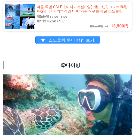
여름 특별 SALE【이시가키섬/1일】迷ったらコレ☆海亀
を探そう! 가와히라만 SUP/카누 & 푸른 동굴 스노클링 투
어★＜사진 무료&송영 포함＞(No.349)
開始時間：9:00-16:00
필요한 시간약 7시간
→
13,500
円
29,000엔
스노클링 투어 랭킹 보기
②다이빙