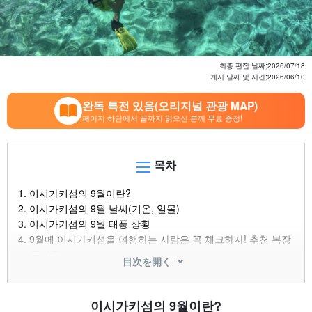
최종 편집 날짜;
2026/07/18
게시 날짜 및 시간;
2026/06/10
완독 특전 있음(오리지널 관광 MAP)
페이지 하단에서 끝까지 읽으신 분께 무료 증정!
목차
1.
이시가키섬의 9월이란?
2.
이시가키섬의 9월 날씨(기온, 일몰)
3.
이시가키섬의 9월 태풍 상황
4.
9월에 이시가키섬을 여행하는 사람은 꼭 체크하자! 추천 복장
과 준비물
目次を開く
5.
현지 거주 스태프가 엄선! 이시가키섬의 9월 추천 액티비티
5.1.
스노클링
5.2.
②다이빙
이시가키섬의 9월이란?