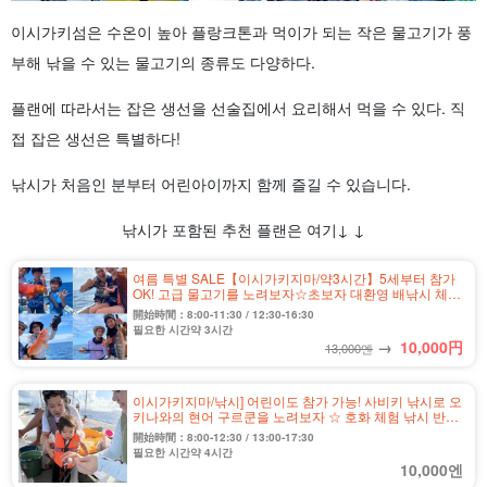
이시가키섬은 수온이 높아 플랑크톤과 먹이가 되는 작은 물고기가 풍
부해 낚을 수 있는 물고기의 종류도 다양하다.
플랜에 따라서는 잡은 생선을 선술집에서 요리해서 먹을 수 있다. 직
접 잡은 생선은 특별하다!
낚시가 처음인 분부터 어린아이까지 함께 즐길 수 있습니다.
낚시가 포함된 추천 플랜은 여기↓ ↓
여름 특별 SALE【이시가키지마/약3시간】5세부터 참가
OK! 고급 물고기를 노려보자☆초보자 대환영 배낚시 체험
코스 (No.479)
開始時間：8:00-11:30 / 12:30-16:30
필요한 시간약 3시간
→
10,000
円
13,000엔
이시가키지마/낚시] 어린이도 참가 가능! 사비키 낚시로 오
키나와의 현어 구르쿤을 노려보자 ☆ 호화 체험 낚시 반나
절 코스 (No.557)
開始時間：8:00-12:30 / 13:00-17:30
필요한 시간약 4시간
10,000엔