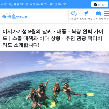
이시가키섬 전문 액티비티 예약 사이트 "이시가키섬 투어즈"
한국어
각종 문의
SALE・특집
예약 확인
메뉴
이시가키섬 9월의 날씨・태풍・복장 완벽 가이
드｜스콜 대책과 바다 상황・추천 관광 액티비
티도 소개합니다!