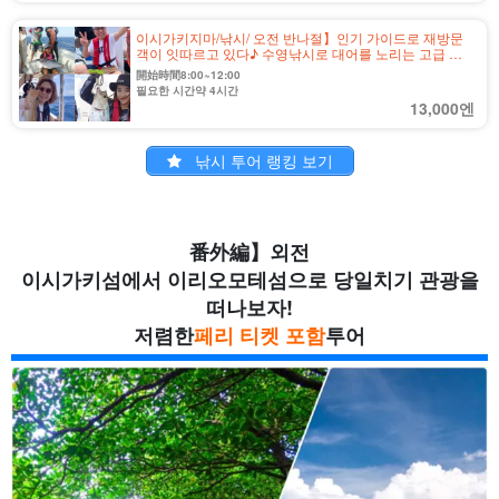
이시가키지마/낚시/ 오전 반나절】인기 가이드로 재방문
객이 잇따르고 있다♪ 수영낚시로 대어를 노리는 고급 어
종 낚시 투어 초보자 및 가족 대환영! (No.558)
開始時間8:00~12:00
필요한 시간약 4시간
13,000엔
낚시 투어 랭킹 보기
番外編】외전
이시가키섬에서 이리오모테섬으로 당일치기 관광을
떠나보자!
저렴한
페리 티켓 포함
투어