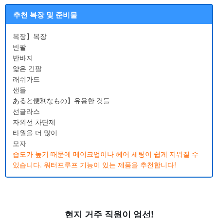
추천 복장 및 준비물
복장】복장
반팔
반바지
얇은 긴팔
래쉬가드
샌들
あると便利なもの】유용한 것들
선글라스
자외선 차단제
타월을 더 많이
모자
습도가 높기 때문에 메이크업이나 헤어 세팅이 쉽게 지워질 수
있습니다. 워터프루프 기능이 있는 제품을 추천합니다!
현지 거주 직원이 엄선!