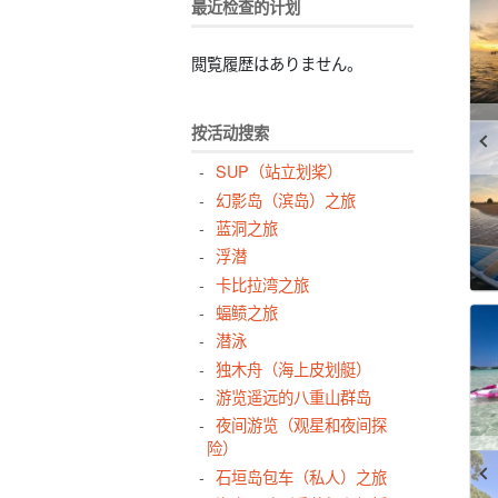
最近检查的计划
閲覧履歴はありません。
按活动搜索
SUP（站立划桨）
幻影岛（滨岛）之旅
蓝洞之旅
浮潜
卡比拉湾之旅
蝠鲼之旅
潜泳
独木舟（海上皮划艇）
游览遥远的八重山群岛
夜间游览（观星和夜间探
险）
石垣岛包车（私人）之旅