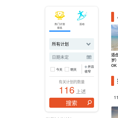
热门计划
活动
小轮
排名
订票
适合
岁
OK
并且
今天
明天
收窄
有关计划的数量
116
上述
1