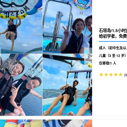
石垣岛/1.5小
给初学者，免费
成人（初中生及以
儿童（3 至 12 岁
仅寄宿/1 人
(9