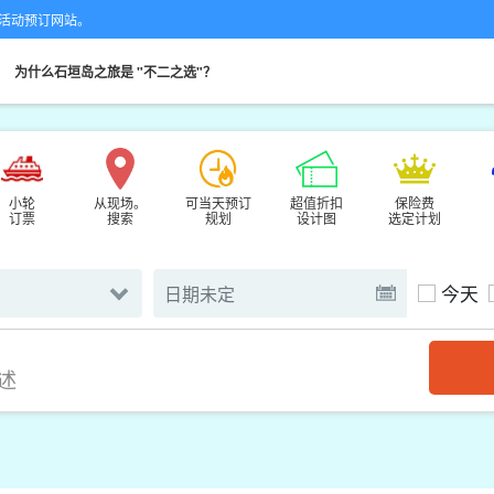
的专业活动预订网站。
。
为什么石垣岛之旅是 "不二之选"？
小轮
从现场。
可当天预订
超值折扣
保险费
订票
搜索
规划
设计图
选定计划
今天
述