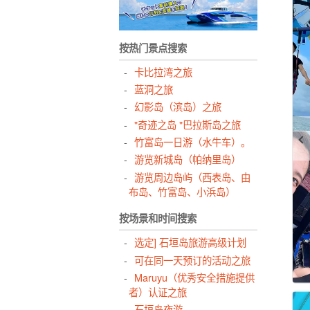
按热门景点搜索
卡比拉湾之旅
蓝洞之旅
幻影岛（滨岛）之旅
"奇迹之岛 "巴拉斯岛之旅
竹富岛一日游（水牛车）。
游览新城岛（帕纳里岛）
游览周边岛屿（西表岛、由
布岛、竹富岛、小浜岛）
按场景和时间搜索
选定] 石垣岛旅游高级计划
可在同一天预订的活动之旅
Maruyu（优秀安全措施提供
者）认证之旅
石垣岛夜游