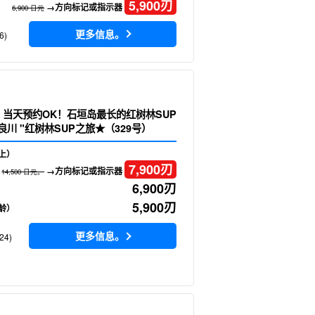
5,900
刃
→方向标记或指示器
6,900 日元
更多信息。
6)
时] 当天预约OK！石垣岛最长的红树林SUP
良川 "红树林SUP之旅★（329号）
上）
7,900
刃
→方向标记或指示器
14,500 日元。
6,900
刃
5,900
刃
龄）
更多信息。
24)