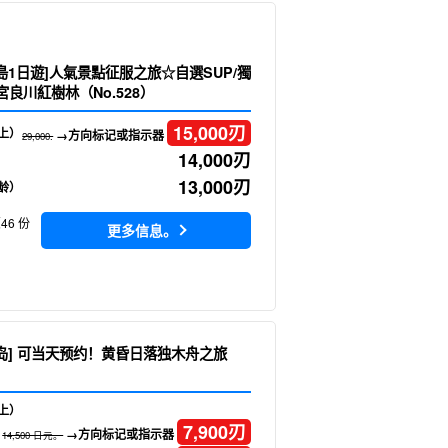
島1日遊]人氣景點征服之旅☆自選SUP/獨
良川紅樹林（No.528）
15,000
刃
上）
→方向标记或指示器
29,000.
14,000
刃
13,000
刃
龄）
46 份
更多信息。
垣岛] 可当天预约！黄昏日落独木舟之旅
上）
7,900
刃
→方向标记或指示器
14,500 日元。