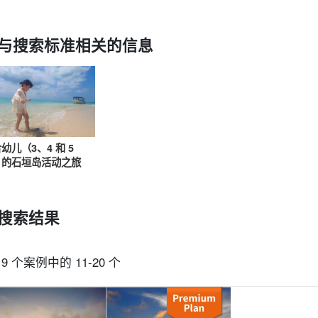
与搜索标准相关的信息
从现场。
可当天预订
超值折扣
保险费
租车
观
搜索
规划
设计图
选定计划
幼儿（3、4 和 5
）的石垣岛活动之旅
搜索结果
19 个案例中的 11-20 个