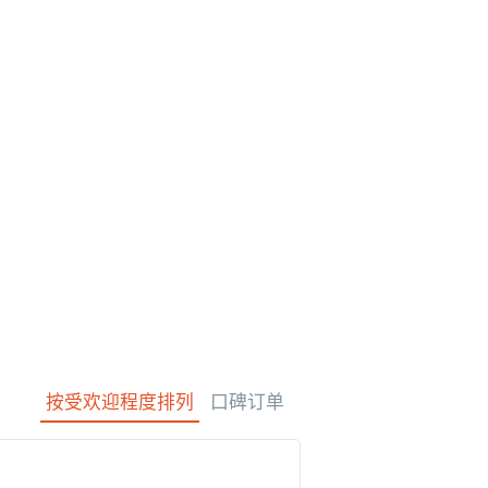
光旅游
水疗与放松
制造经验
货物销售（相对于
保姆
石垣岛
动荡
服务）
路上烹饪
按受欢迎程度排列
口碑订单