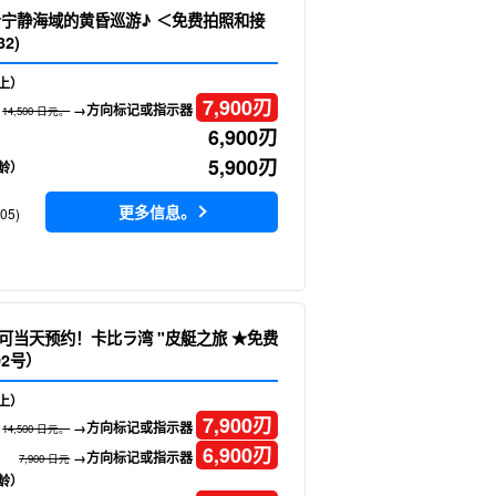
☆宁静海域的黄昏巡游♪ ＜免费拍照和接
2)
上）
7,900
刃
→方向标记或指示器
14,500 日元。
6,900
刃
5,900
刃
龄）
更多信息。
05)
 可当天预约！卡比ラ湾 "皮艇之旅 ★免费
2号）
上）
7,900
刃
→方向标记或指示器
14,500 日元。
6,900
刃
→方向标记或指示器
7,900 日元
龄）