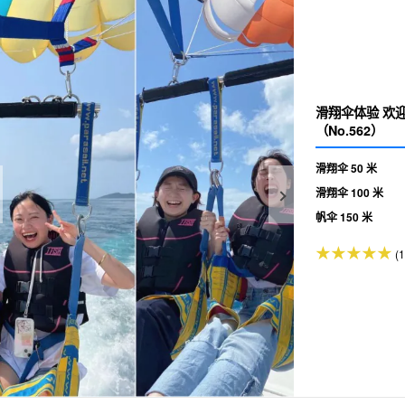
滑翔伞体验 欢迎初学者！含照片♪前一天前可免费取消
（No.562）
滑翔伞 50 米
滑翔伞 100 米
帆伞 150 米
(