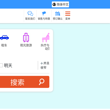
简体中文
联系我们
销售与特惠
预订确认
菜单
租车
观光旅游
水疗与放松
制造经验
货物销售（相对
动荡
于服务）
并且
明天
收窄