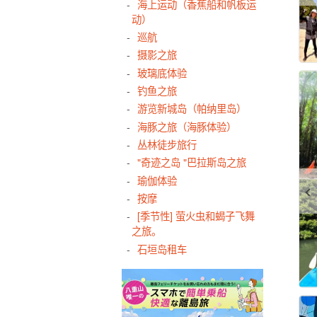
海上运动（香蕉船和帆板运
动）
巡航
摄影之旅
玻璃底体验
钓鱼之旅
游览新城岛（帕纳里岛）
海豚之旅（海豚体验）
丛林徒步旅行
"奇迹之岛 "巴拉斯岛之旅
瑜伽体验
按摩
[季节性] 萤火虫和蝎子飞舞
之旅。
石垣岛租车