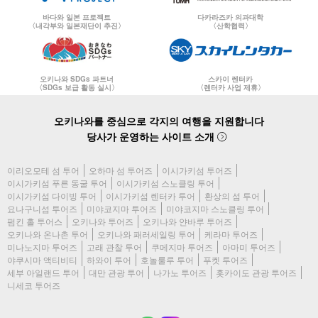
바다와 일본 프로젝트
다카라즈카 의과대학
〈내각부와 일본재단이 추진〉
〈산학협력〉
오키나와 SDGs 파트너
스카이 렌터카
〈SDGs 보급 활동 실시〉
〈렌터카 사업 제휴〉
오키나와를 중심으로 각지의 여행을 지원합니다
당사가 운영하는 사이트 소개
이리오모테 섬 투어
오하마 섬 투어즈
이시가키섬 투어즈
이시가키섬 푸른 동굴 투어
이시가키섬 스노클링 투어
이시가키섬 다이빙 투어
이시가키섬 렌터카 투어
환상의 섬 투어
요나구니섬 투어즈
미야코지마 투어즈
미야코지마 스노클링 투어
펌킨 홀 투어스
오키나와 투어즈
오키나와 얀바루 투어즈
오키나와 온나촌 투어
오키나와 패러세일링 투어
케라마 투어즈
미나노지마 투어즈
고래 관찰 투어
쿠메지마 투어즈
아마미 투어즈
야쿠시마 액티비티
하와이 투어
호놀룰루 투어
푸켓 투어즈
세부 아일랜드 투어
대만 관광 투어
나가노 투어즈
홋카이도 관광 투어즈
니세코 투어즈