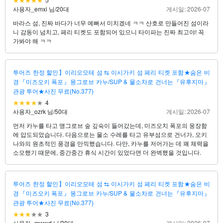
사용자_emxi 님
/
20대
게시일: 2026-07
바라스 섬, 진짜 바다가 너무 예뻐서 미치겠네 ㅋㅋ 산호로 만들어진 섬이라
니 감동이 넘치고, 페리 티켓도 포함되어 있으니 타이파는 진짜 최고야! 꼭
가봐야 해 ㅋㅋ
투어즈 한정 할인】이리오모테 섬 ⇆ 이시가키 섬 페리 티켓 포함★숨은 비
경『미즈오키 폭포』몽그로브 카누/SUP & 물소차로 건너는『유후지마』
관광 투어★사진 무료(No.377)
4
사용자_ozrk 님
/
50대
게시일: 2026-07
먼저 카누를 타고 맹그로브 숲 깊숙이 들어갔는데, 미즈오치 폭포의 웅장함
에 압도되었습니다. 다음으로는 물소 수레를 타고 유부섬으로 건너가, 오키
나와의 원초적인 풍경을 만끽했습니다. 다만, 카누를 저어가는 데 꽤 체력을
소모했기 때문에, 중간중간 휴식 시간이 있었다면 더 완벽했을 것입니다.
투어즈 한정 할인】이리오모테 섬 ⇆ 이시가키 섬 페리 티켓 포함★숨은 비
경『미즈오키 폭포』몽그로브 카누/SUP & 물소차로 건너는『유후지마』
관광 투어★사진 무료(No.377)
3
사용자_mwwd 님
/
20대
게시일: 2026-07