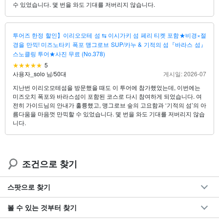
수 있었습니다. 몇 번을 와도 기대를 저버리지 않습니다.
투어즈 한정 할인】이리오모테 섬 ⇆ 이시가키 섬 페리 티켓 포함★비경×절
경을 만끽! 미즈노타키 폭포 맹그로브 SUP/카누 & 기적의 섬『바라스 섬』
스노클링 투어★사진 무료 (No.378)
5
사용자_solo 님
/
50대
게시일: 2026-07
지난번 이리오모테섬을 방문했을 때도 이 투어에 참가했었는데, 이번에는
미즈오치 폭포와 바라스섬이 포함된 코스로 다시 참여하게 되었습니다. 여
전히 가이드님의 안내가 훌륭했고, 맹그로브 숲의 고요함과 ‘기적의 섬’의 아
름다움을 마음껏 만끽할 수 있었습니다. 몇 번을 와도 기대를 저버리지 않습
니다.
조건으로 찾기
스팟으로 찾기
볼 수 있는 것부터 찾기