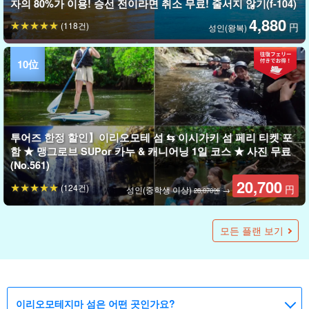
자의 80%가 이용! 승선 전이라면 취소 무료! 줄서지 않기(f-104)
4,880
(118건)
円
성인(왕복)
투어즈 한정 할인】이리오모테 섬 ⇆ 이시가키 섬 페리 티켓 포
함 ★ 맹그로브 SUPor 카누 & 캐니어닝 1일 코스 ★ 사진 무료
(No.561)
20,700
(124건)
円
성인(중학생 이상)
→
28,070엔
투어즈 한정 할인】이리오모테 섬 ⇆ 이시가키 섬 페리 티켓 포
투어즈 한정 할인】이리오모테 섬 ⇆ 이시가키 섬 페리 티켓 포
투어즈 한정 할인】이리오모테 섬 ⇆ 이시가키 섬 페리 티켓 포
투어즈 한정 할인】이리오모테 섬 ⇆ 이시가키 섬 페리 티켓 포
예약 중단: 【이시가키섬/투어 전세】 하루 1팀 한정! 프라이빗
접수중】【이시가키출발/도우미 동행】대인기 주유 플랜! 이리
함★비경×절경을 만끽! 미즈노타키 폭포 맹그로브 SUP/카누 &
함★자연의 운동으로 놀자! 캐니어닝(협곡 래프팅) 반나절 코스
함★캐녀닝(협곡 래프팅) & 유부도 관광 투어★사진 무료
함★바라스 섬 스노클링&캐녀닝 투어★사진 무료 (No.543)
반나절 또는 1일 아웃도어 투어 《장비 일체 대여·당일 투어에
오모테 섬・유부도・다케토미지마 3섬 순회 투어《기쁜 점심
모든 플랜 보기
기적의 섬『바라스 섬』스노클링 투어★사진 무료 (No.378)
★사진 무료(No.564)
(No.545)
는 특제 점심 제공》(No.407)
포함》（No.507)
20,700
(78건)
円
성인(중학생 이상)
→
28,070엔
50,000
14,900
22,700
13,600
18,200
(3건)
(69건)
(78건)
(82건)
(88건)
円
円
円
円
円
반나절 코스(최대 4명)
성인(중학생 이상)
성인(중학생 이상)
성인(중학생 이상)
성인(중학생 이상)
→
→
→
29,170엔
15,270엔
20,370엔
이리오모테지마 섬은 어떤 곳인가요?