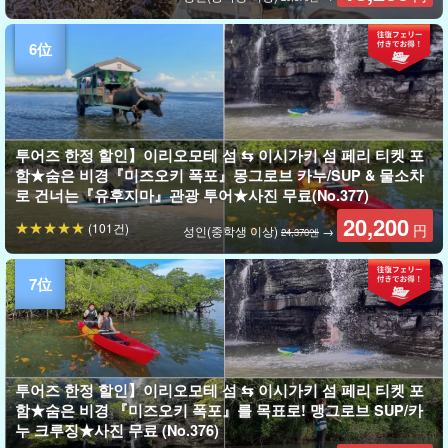
투어즈 한정 할인】이리오모테 섬 ⇆ 이시가키 섬 페리 티켓 포
함★숨은 비경『미즈오키 폭포』몽그로브 카누/SUP & 물소차
로 건너는『유후지마』관광 투어★사진 무료(No.377)
20,200
(101건)
円
성인(중학생 이상)
→
24,370엔
투어즈 한정 할인】이리오모테 섬 ⇆ 이시가키 섬 페리 티켓 포
함★숨은 비경 『미즈오키 폭포』를 목표로! 맹그로브 SUP/카
누 크루징★사진 무료 (No.376)