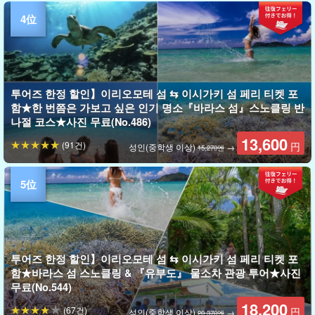
투어즈 한정 할인】이리오모테 섬 ⇆ 이시가키 섬 페리 티켓 포
함★한 번쯤은 가보고 싶은 인기 명소『바라스 섬』스노클링 반
나절 코스★사진 무료(No.486)
13,600
(91건)
円
성인(중학생 이상)
→
15,270엔
투어즈 한정 할인】이리오모테 섬 ⇆ 이시가키 섬 페리 티켓 포
함★바라스 섬 스노클링 & 『유부도』 물소차 관광 투어★사진
무료(No.544)
18,200
(67건)
円
성인(중학생 이상)
→
20,370엔