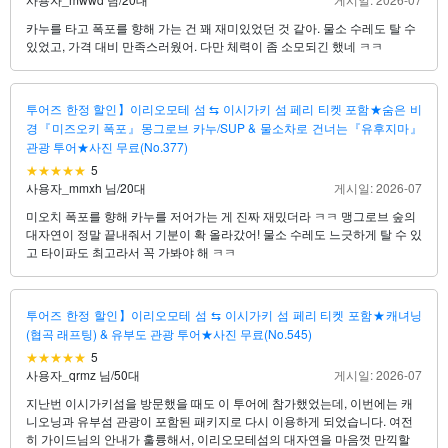
카누를 타고 폭포를 향해 가는 건 꽤 재미있었던 것 같아. 물소 수레도 탈 수
있었고, 가격 대비 만족스러웠어. 다만 체력이 좀 소모되긴 했네 ㅋㅋ
투어즈 한정 할인】이리오모테 섬 ⇆ 이시가키 섬 페리 티켓 포함★숨은 비
경『미즈오키 폭포』몽그로브 카누/SUP & 물소차로 건너는『유후지마』
관광 투어★사진 무료(No.377)
5
사용자_mmxh 님
/
20대
게시일: 2026-07
미오치 폭포를 향해 카누를 저어가는 게 진짜 재밌더라 ㅋㅋ 맹그로브 숲의
대자연이 정말 끝내줘서 기분이 확 올라갔어! 물소 수레도 느긋하게 탈 수 있
고 타이파도 최고라서 꼭 가봐야 해 ㅋㅋ
투어즈 한정 할인】이리오모테 섬 ⇆ 이시가키 섬 페리 티켓 포함★캐녀닝
(협곡 래프팅) & 유부도 관광 투어★사진 무료(No.545)
5
사용자_qrmz 님
/
50대
게시일: 2026-07
지난번 이시가키섬을 방문했을 때도 이 투어에 참가했었는데, 이번에는 캐
니오닝과 유부섬 관광이 포함된 패키지로 다시 이용하게 되었습니다. 여전
히 가이드님의 안내가 훌륭해서, 이리오모테섬의 대자연을 마음껏 만끽할