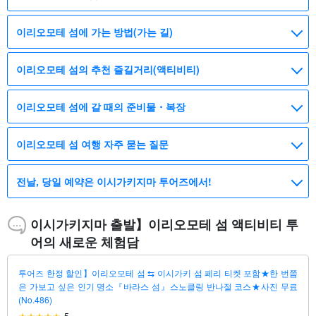
이리오모테 섬에 가는 방법(가는 길)
이리오모테 섬의 추천 즐길거리(액티비티)
이리오모테 섬에 갈 때의 준비물・복장
이리오모테 섬 여행 자주 묻는 질문
전날, 당일 예약은 이시가키지마 투어즈에서!
이시가키지마 출발】이리오모테 섬 액티비티 투
어의 새로운 체험담
투어즈 한정 할인】이리오모테 섬 ⇆ 이시가키 섬 페리 티켓 포함★한 번쯤
은 가보고 싶은 인기 명소『바라스 섬』스노클링 반나절 코스★사진 무료
(No.486)
5