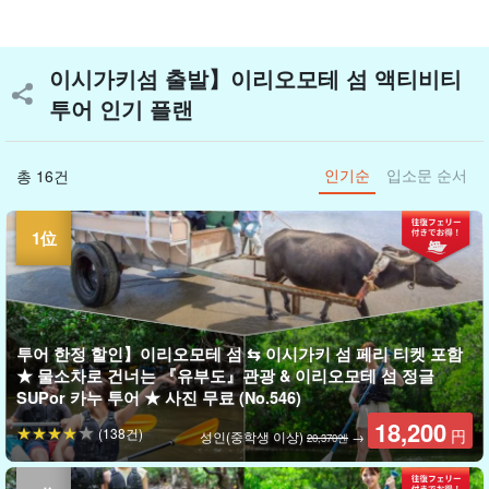
이시가키섬 출발】이리오모테 섬 액티비티
투어 인기 플랜
인기순
입소문 순서
총 16건
투어 한정 할인】이리오모테 섬 ⇆ 이시가키 섬 페리 티켓 포함
★ 물소차로 건너는 『유부도』관광 & 이리오모테 섬 정글
SUPor 카누 투어 ★ 사진 무료 (No.546)
18,200
(138건)
円
성인(중학생 이상)
→
20,370엔