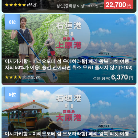
22,700
(66건)
円
성인(중학생 이상)
→
29,170엔
이시가키항⇔이리오모테 섬 우에하라항] 페리 왕복 티켓 여행
자의 80%가 이용! 승선 전이라면 취소 무료! 줄서지 않기(f-103)
6,370
(135건)
円
성인(왕복)
이시가키항⇔이리오모테 섬 오오하라항] 페리 왕복 티켓 여행