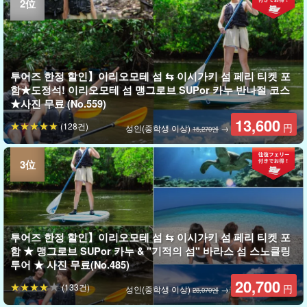
투어즈 한정 할인】이리오모테 섬 ⇆ 이시가키 섬 페리 티켓 포
함★도정석! 이리오모테 섬 맹그로브 SUPor 카누 반나절 코스
★사진 무료 (No.559)
13,600
(128건)
円
성인(중학생 이상)
→
15,270엔
투어즈 한정 할인】이리오모테 섬 ⇆ 이시가키 섬 페리 티켓 포
함 ★ 맹그로브 SUPor 카누 & "기적의 섬" 바라스 섬 스노클링
투어 ★ 사진 무료(No.485)
20,700
(133건)
円
성인(중학생 이상)
→
28,070엔