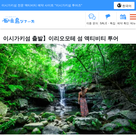
이시가키섬 전문 액티비티 예약 사이트 "이시가키섬 투어즈"
한국어
각종 문의
SALE・특집
예약 확인
메뉴
이시가키섬 출발】이리오모테 섬 액티비티 투어