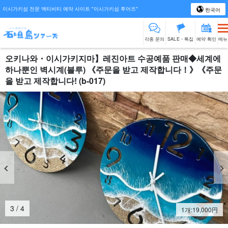
이시가키섬 전문 액티비티 예약 사이트 "이시가키섬 투어즈"
한국어
각종 문의
SALE・특집
예약 확인
메뉴
오키나와・이시가키지마】레진아트 수공예품 판매◆세계에
하나뿐인 벽시계(블루) 《주문을 받고 제작합니다！》《주문
을 받고 제작합니다! (b-017)
3
/
4
1개:
19,000
円