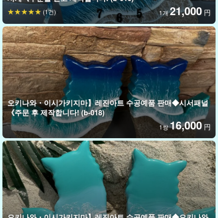
21,000
(1건)
円
1개
물품판매】이시가키지마 레진아트
~ 일상에 바다의 힐링을 선사합니다 ~ 이시가키지마 레진아트 상
품 판매 시작! ⬇︎ 인기입니다! 레진아트 체험 플랜은 여기⬇︎
오키나와・이시가키지마】레진아트 수공예품 판매◆시서패널
《주문 후 제작합니다! (b-018)
16,000
円
1쌍
오키나와・이시가키지마】레진아트 수공예품 판매◆오키나와