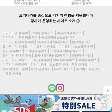
오키나와 SDGs 파트너
스카이 렌터카
〈SDGs 보급 활동 실시〉
〈렌터카 사업 제휴〉
오키나와를 중심으로 각지의 여행을 지원합니다
당사가 운영하는 사이트 소개
이리오모테 섬 투어
오하마 섬 투어즈
이시가키섬 투어즈
이시가키섬 푸른 동굴 투어
이시가키섬 스노클링 투어
이시가키섬 다이빙 투어
이시가키섬 렌터카 투어
환상의 섬 투어
요나구니섬 투어즈
미야코지마 투어즈
미야코지마 스노클링 투어
펌킨 홀 투어스
오키나와 투어즈
오키나와 얀바루 투어즈
오키나와 온나촌 투어
오키나와 패러세일링 투어
케라마 투어즈
미나노지마 투어즈
고래 관찰 투어
쿠메지마 투어즈
아마미 투어즈
야쿠시마 액티비티
하와이 투어
호놀룰루 투어
푸켓 투어즈
세부 아일랜드 투어
대만 관광 투어
나가노 투어즈
홋카이도 관광 투어즈
니세코 투어즈
×
(c) 2026 이시가키지마 투어즈 All Rights Reserved.