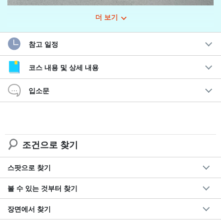
더 보기
이 상품은 주문 제작 상품입니다】오더 제작입니다.
이시가키섬에서 바다를 전해드립니다! 이시가키섬에서 바
참고 일정
다를 배달합니다!
코스 내용 및 상세 내용
1개: 19,000엔
벽시계(숫자 포함, 지름 30cm)
입소문
결혼 선물이나 가족, 친구의 생일, 기념일에 어떠신가요?
물론 집의 거실이나 아이 방, 현관에 장식하는 것도 매우 멋지다!
조건으로 찾기
파도 모양 등은 똑같이 만들 수 없습니다. 하나하나 시간을 들여서
스팟으로 찾기
만들고 있습니다.
볼 수 있는 것부터 찾기
세계에서 단 하나뿐인 레진 아트 시계입니다!
장면에서 찾기