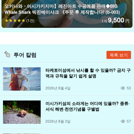
오키나와・이시가키지마】레진아트 수공예품 판매◆BIG
Whale Shark 빅진베이샤크 《주문 후 제작합니다! (b-003)
9,500
(1건)
円
1개
투어 칼럼
목록 보기
타케토미섬에서 낚시를 할 수 있을까? 금지 구
역과 규칙을 알기 쉽게 설명
2026년 8월 4일
53
이시가키섬의 소라게는 어디에 있을까? 종류·
서식 해변·천연기념물 구별법
2026년 8월 3일
57