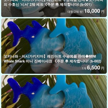
의 수호신 '시서' 2체 세트《주문 후 제작합니다! (b-001)
18,000
円
대형(2체 쌍)
오키나와・이시가키지마】레진아트 수공예품 판매◆MINI
Whale Shark 미니 진베이샤크 《주문 후 제작합니다! (b-002)
6,500
円
1개