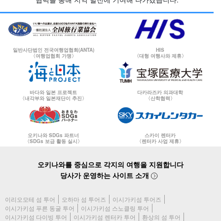
일반사단법인 전국여행업협회(ANTA)
HIS
〈여행업협회 가맹〉
〈대형 여행사와 제휴〉
바다와 일본 프로젝트
다카라즈카 의과대학
〈내각부와 일본재단이 추진〉
〈산학협력〉
오키나와 SDGs 파트너
스카이 렌터카
〈SDGs 보급 활동 실시〉
〈렌터카 사업 제휴〉
오키나와를 중심으로 각지의 여행을 지원합니다
당사가 운영하는 사이트 소개
이리오모테 섬 투어
오하마 섬 투어즈
이시가키섬 투어즈
이시가키섬 푸른 동굴 투어
이시가키섬 스노클링 투어
이시가키섬 다이빙 투어
이시가키섬 렌터카 투어
환상의 섬 투어