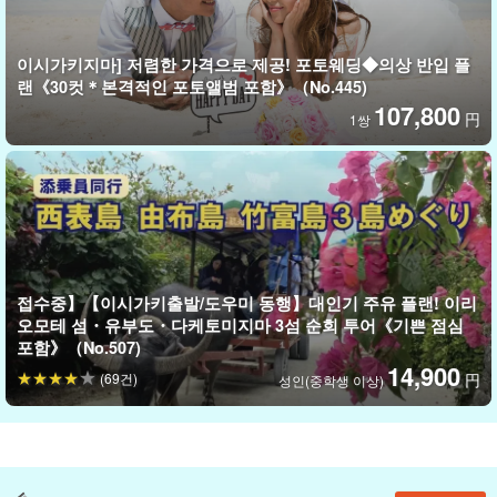
이시가키지마] 저렴한 가격으로 제공! 포토웨딩◆의상 반입 플
랜《30컷＊본격적인 포토앨범 포함》（No.445)
107,800
円
1쌍
접수중】【이시가키출발/도우미 동행】대인기 주유 플랜! 이리
오모테 섬・유부도・다케토미지마 3섬 순회 투어《기쁜 점심
포함》（No.507)
14,900
(69건)
円
성인(중학생 이상)