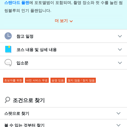
스탠다드 플랜
에 포토앨범이 포함되며, 촬영 장소와 컷 수를 늘린 썸
씽블루의 인기 플랜입니다.
더 보기
촬영 장소 : 2곳
참고 일정
소요시간: 약 5시간(준비시간 포함)
컷 수 : 50 컷
(※편집된 데이터 컷 수)
코스 내용 및 상세 내용
포토앨범 페이지 수 : 30P
입소문
포토그래퍼가 직접 한 장 한 장 편집하여 정성스럽게 완성하는 본격
포토앨범은 장기간 보관이 가능한 프로페셔널한 퀄리티를 자랑한
초보자를 위한
사진 서비스 무료
송영 있음
젖지 않음 / 젖지 않음
다.
조건으로 찾기
스팟으로 찾기
볼 수 있는 것부터 찾기