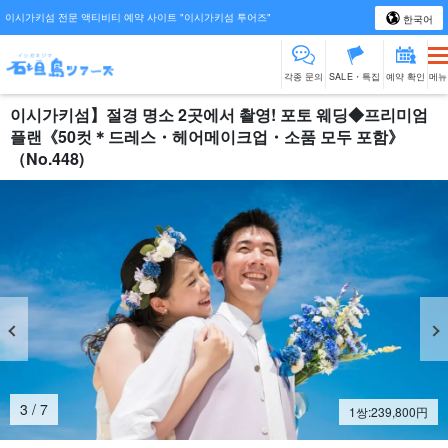
이시가키섬 전문 액티비티 예약 사이트 "이시가키섬 투어즈"
한국어
각종 문의
SALE・특집
예약 확인
메뉴
이시가키섬】절경 명소 2곳에서 촬영! 포토 웨딩◆프리미엄
플랜《50컷＊드레스・헤어메이크업・소품 모두 포함》
（No.448)
4
/
7
1쌍:
239,800
円