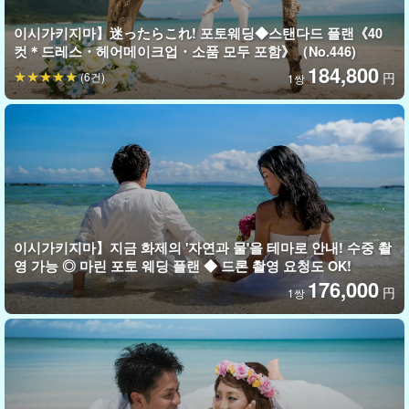
이시가키지마】迷ったらこれ! 포토웨딩◆스탠다드 플랜《40
컷＊드레스・헤어메이크업・소품 모두 포함》（No.446)
184,800
(6건)
円
1쌍
이시가키지마】지금 화제의 '자연과 물'을 테마로 안내! 수중 촬
영 가능 ◎ 마린 포토 웨딩 플랜 ◆ 드론 촬영 요청도 OK!
176,000
円
1쌍