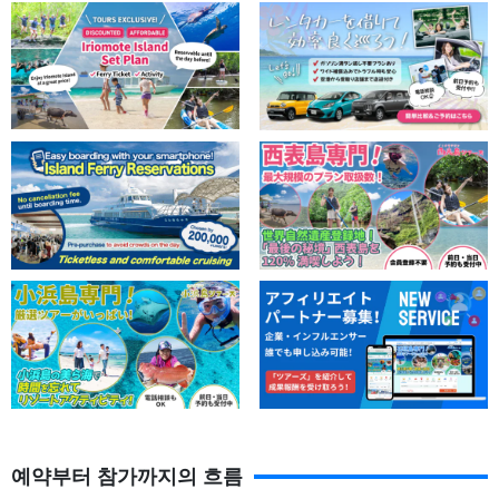
활력 넘치는 스태프들이 만반의 준비를 하고 있다!
사진 데이터 무료 증정!
섬사람 특유의 '따뜻함'과 정성이 담긴 '만전 지원'으로 여러분을 하
늘로 힘차게 날려보내겠습니다☆.
배는 선내도 넓고 깨끗한 파라세일링 전용선이다.
고객별 수하물 보
관함
가방과 소품 보관용 가방도 구비되어 있어 짐이나 귀중품도 안
심하고 맡길 수 있습니다.
그리고 직원이 투어 중 사진을 촬영하여 체험이 끝난 후 데이터를 증
정하고 있습니다!
사진 데이터 공유 방법
투어 중 스탭이 촬영한 사진은 투어 종료 후 촬영한 사진입니
예약부터 참가까지의 흐름
다.
Air Drop
또는
LINE
로 고객에게 전달해 드립니다.