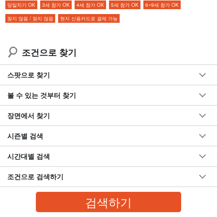
당일치기 OK
3세 참가 OK
4세 참가 OK
5세 참가 OK
6~9세 참가 OK
◆
투어 사진 무제한 증정
젖지 않음 / 젖지 않음
현지 신용카드로 결제 가능
동반자도 승선만으로 참가 가능 ◆동반자도 승선만 가능합니
다.
◆
스마트폰 방수 케이스 무료 대여 가능
조건으로 찾기
비행 전이나 호텔 체크아웃 후의 빈 시간에 참가 OK!
스팟으로 찾기
볼 수 있는 것부터 찾기
장면에서 찾기
시즌별 검색
시간대별 검색
조건으로 검색하기