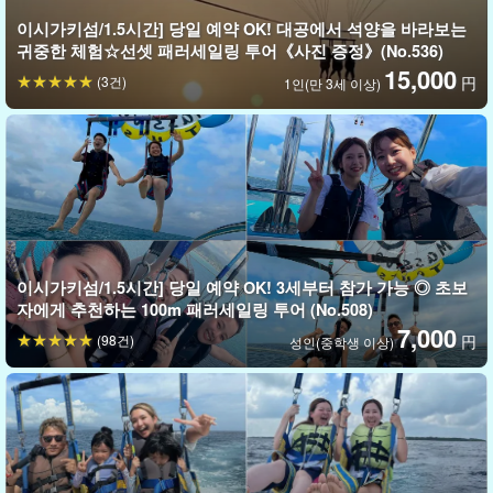
이시가키섬/1.5시간] 당일 예약 OK! 3세부터 참가 가능
이시가키섬/1.5시간] 당일 예약 OK! 대공에서 석양을 바라보는
◎ 최고의 절경 200m 패러세일링 투어 (No.510)
귀중한 체험☆선셋 패러세일링 투어《사진 증정》(No.536)
開始時間：8:00 / 10:00 / 12:00 / 14:00 / 16:00
필요한 시간약 1시간 30분
15,000
(3건)
円
1인(만 3세 이상)
10,000엔
이시가키섬/1.5시간] 당일 예약 OK! 3세부터 참가 가능 ◎ 초보
자에게 추천하는 100m 패러세일링 투어 (No.508)
7,000
(98건)
円
성인(중학생 이상)