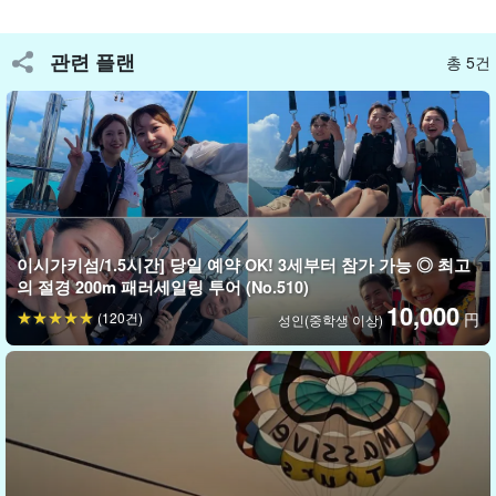
관련 플랜
선택할 수 있는 로프 길이는 3종류☆.
총 5건
조금 더 높은 곳에 도전하는 150m 코스
이 플랜은 로프 길이 약 150m, 고도 약 60~75m, 로프 길이 약 150m
로
빌딩 13층
상당에 달합니다.
어린 아이들도 많이 참가하고 있고, 생각보다 무섭지 않으니 부담 없
이 도전해 보세요!
이시가키섬/1.5시간] 당일 예약 OK! 3세부터 참가 가능 ◎ 최고
의 절경 200m 패러세일링 투어 (No.510)
⬇︎ 100m 코스는 여기 ⬇︎
10,000
(120건)
円
성인(중학생 이상)
이시가키섬/1.5시간] 당일 예약 OK! 3세부터 참가 가능
◎ 초보자에게 추천하는 100m 패러세일링 투어
(No.508)
開始時間：8:00 / 10:00 / 12:00 / 14:00 / 16:00
필요한 시간약 1시간 30분
7,000엔
⬇︎ 200m 코스는 여기 ⬇︎