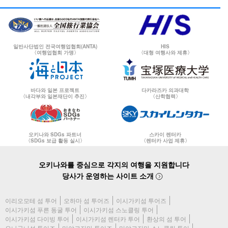
일반사단법인 전국여행업협회(ANTA)
HIS
〈여행업협회 가맹〉
〈대형 여행사와 제휴〉
바다와 일본 프로젝트
다카라즈카 의과대학
〈내각부와 일본재단이 추진〉
〈산학협력〉
오키나와 SDGs 파트너
스카이 렌터카
〈SDGs 보급 활동 실시〉
〈렌터카 사업 제휴〉
오키나와를 중심으로 각지의 여행을 지원합니다
당사가 운영하는 사이트 소개
이리오모테 섬 투어
오하마 섬 투어즈
이시가키섬 투어즈
이시가키섬 푸른 동굴 투어
이시가키섬 스노클링 투어
이시가키섬 다이빙 투어
이시가키섬 렌터카 투어
환상의 섬 투어
요나구니섬 투어즈
미야코지마 투어즈
미야코지마 스노클링 투어