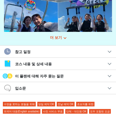
더 보기
초보자도 어린이도 부담 없이 참가 가능☆.
참고 일정
이시가키섬 상공에서 즐기는 패러세일링 투어
코스 내용 및 상세 내용
이시가키섬의 하늘을 약 1시간 30분 만에 시원하게 만끽할 수 있는
패러세일링 투어!
이 플랜에 대해 자주 묻는 질문
투명한 바다와 야에야마의 아름다운 섬들이 펼쳐져 있고, 그 경치를
입소문
상공에서 마음껏 즐길 수 있는 것은 패러세일링만의 특별한 경험이
다.
수영을 못하는 분들을 위해
당일 예약 OK
전날 예약 OK
초보자를 위한
외국어 대응(English available)
사진 서비스 무료
단체・대인원 OK
모두 포함된 요금
嬉しいプラン特典☆