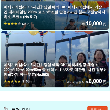
빈손으로 참가 OK! 처음 체험하는 분도 대환영☆!
이시가키섬/약 1.5시간】당일 예약 OK! 이시가키섬에서 가장
안전 제일주의! 바다 상황과 바람에 맞춰 투어를 진행하며, 상공에서
긴 패러세일링 200m 코스 ☆ 스릴 만점♪ 사진 첨부 ＜전날까지
취소 무료＞(No.517)
도 큰 흔들림이 적기 때문에 처음 타는 사람도 안심하고 즐길 수 있
10,000
(36건)
円
1명
다.
평상복 차림으로 참가할 수 있고, 갈아입는 번거로움도 없다. 어른도
아이도 두근두근 설레는 체험을 할 수 있다!
스마트폰이 젖을 염려가 없다!
이시가키섬/약 1.5시간】당일 예약 OK! 파라세일링 체험＜
스마트폰의
방수 케이스 무료 대여
하고 있기 때문에 별도 구매
200m/150m/100m/50m 중 선택＞ 초보자도 대환영! 사진 첨부♪
불필요. 이시가키섬의 상공에서 경치를 마음껏 즐기자!
전날까지 취소 무료(No.562)
6,000
(115건)
円
패러세일링 50m
투어 칼럼
목록 보기