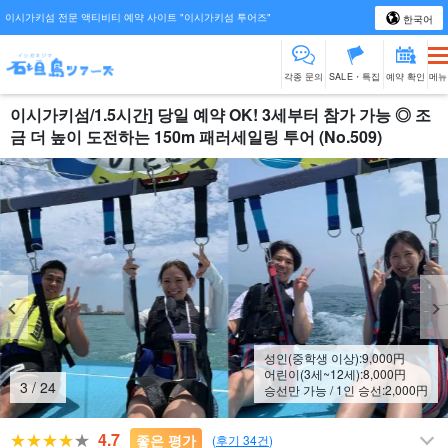
이시가키섬 전문 액티비티 예약 사이트 "이시가키섬 투어즈"
한국어
각종 문의
SALE・특집
예약 확인
메뉴
이시가키섬/1.5시간] 당일 예약 OK! 3세부터 참가 가능 ◎ 조
금 더 높이 도전하는 150m 패러세일링 투어 (No.509)
성인(중학생 이상):
9,000
円
어린이(3세~12세):
8,000
円
4
/
24
승선만 가능 / 1인 승선:
2,000
円
4.7
좋은 평가
(
후기 34건
)