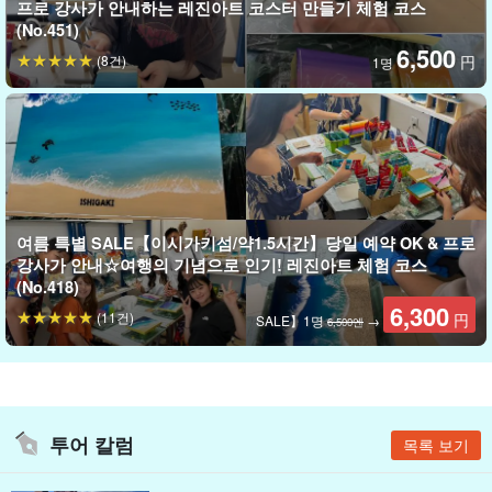
프로 강사가 안내하는 레진아트 코스터 만들기 체험 코스
(No.451)
소중한 사람에 대한 선물이나 나만의 기념품으로 나만의 오리지널
6,500
(8건)
円
1명
애니멀 캔들을 만들어 보세요!
여름 특별 SALE【이시가키섬/약1.5시간】당일 예약 OK & 프로
강사가 안내☆여행의 기념으로 인기! 레진아트 체험 코스
(No.418)
6,300
(11건)
円
SALE】1명
→
6,500엔
투어 칼럼
목록 보기