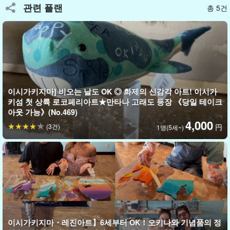
관련 플랜
작품 예시
총 5건
바다사자, 돌고래, 고래, 쥐가오리, 가오리, 청새치 등
이시가키지마] 비오는 날도 OK ◎ 화제의 신감각 아트! 이시가
키섬 첫 상륙 로코페리아트★만타나 고래도 등장 《당일 테이크
아웃 가능》(No.469)
4,000
(3건)
円
1명(5세~)
이시가키지마・레진아트】6세부터 OK！오키나와 기념품의 정