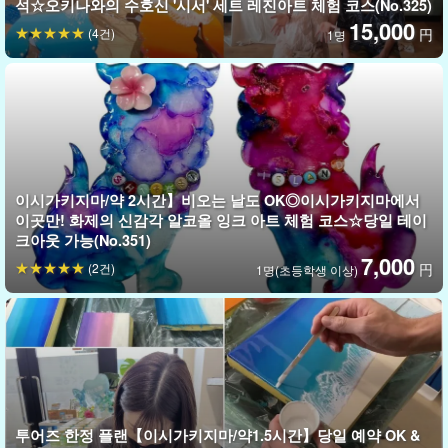
체험에서는 부드러운 캔들 왁스를 이용해 동물의 모양을 만들고 색
석☆오키나와의 수호신 '시서' 세트 레진아트 체험 코스(No.325)
15,000
을 칠하고 장식을 할 수 있다.
(4건)
円
1명
이시가키지마/약 2시간】비오는 날도 OK◎이시가키지마에서
이곳만! 화제의 신감각 알코올 잉크 아트 체험 코스☆당일 테이
크아웃 가능(No.351)
7,000
(2건)
円
1명(초등학생 이상)
빈손으로 참가 OK! 비품은 요금은 무료입니다!
투어즈 한정 플랜【이시가키지마/약1.5시간】당일 예약 OK &
이시가키섬 여행 마지막 날의 여유 시간
에서도 참여할 수 있습니다.