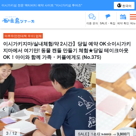
이시가키섬 전문 액티비티 예약 사이트 "이시가키섬 투어즈"
한국어
각종 문의
SALE・특집
예약 확인
메뉴
마루우(안전대책 우수) 업체
이시가키지마/실내체험/약 2시간】당일 예약 OK☆이시가키
지마에서 여기만! 동물 캔들 만들기 체험★당일 테이크아웃
OK！아이와 함께 가족・커플에게도 (No.375)
4
/
12
SALE】1名様:
→
3,900
円
9,800엔