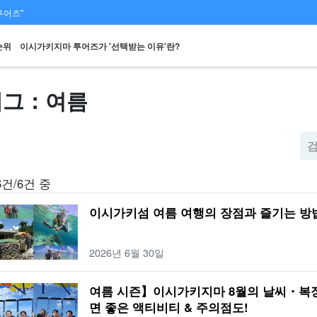
투어즈"
순위
이시가키지마 투어즈가 '선택받는 이유'란?
태그：여름
스팟에서
당일 예약 OK
할인 혜택
프리미엄
렌터카
관광
검색하기
플랜
세트 플랜
엄선된 플랜
6건/6건 중
이시가키섬 여름 여행의 장점과 즐기는 방
2026년 6월 30일
여름 시즌】이시가키지마 8월의 날씨・복
면 좋은 액티비티 & 주의점도!