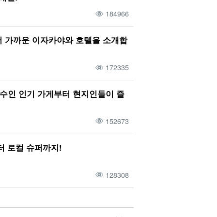
저녁
야간 관광
환상의 섬
목욕탕
184966
비티
바라스 섬
번화가
바다거북
 히메보타르
캠핑
인기 투어
강
 가까운 이자카야와 호텔을 소개합
의 섬 하마지마
172335
필수인 인기 가게부터 현지인들이 즐
152673
터 로컬 슈퍼까지!
128308