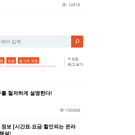
12816
모든
체험
정글
돌고래 체험
태그 보기
트
별이 빛나는 밤하늘 투어
2월
이리오모테 섬
기후
저녁 식사
사
3박 4일
편의점
가을
를 철저하게 설명한다!
겨울
사가리바나
어린이
6월
이브
0세
7월
오하마 섬
날씨
190569
마
온천
물소차
태풍
 바퀴
관광
스노클링
관광명소
정보 [시간표·요금·할인되는 온라
다이빙
커플
4세
11월
해설!