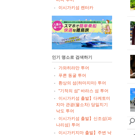
쿠
이시가키섬 렌터카
유부
여
해양
인기 명소로 검색하기
가와히라만 투어
푸른 동굴 투어
환상의 섬(하마지마) 투어
"기적의 섬" 바라스 섬 투어
이시가키섬 출발】다케토미
지마 관광(물소차) 당일치기
낙도 투어
이시가키섬 출발】신조섬(파
나리섬) 투어
이시가키지마 출발】주변 낙