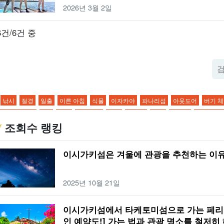
2026년 3월 2일
6건/6건 중
낚시
절경
일출
이른 아침
식물
이자카야
파나리섬
아웃도어
버기 
 빛나는 하늘
2월
아침
연공서열
술집
전망대
페리
외딴섬
글래스 보
조회수 랭킹
닝
기온
호텔
해변
물고기
봄
트레킹
이시가키섬의 해양 스포츠
3월
 코스
슈퍼
여름
수제 체험
졸업여행
4월
다케토미지마
복장
저녁 식
이시가키섬은 겨울에 관광을 추천하는 이유
딧불이
어린이 동반
5월
유부도
소지품
점심 식사
가와히라만
종유동
마 섬
온도
점심 식사
푸른 동굴
이리오모테 섬 종유동
나홀로 여행
드라
2025년 10월 21일
소
이시가키섬의 다리
사비치 종유동
단체 여행
랭킹
1세
8월
요나구니시
야코지마
SUP
요약
2세
9월
하테로마 섬
대욕장
물소차 관광
장마
한
이시가키섬에서 타케토미섬으로 가는 페리 
10월
신조지마
사우나
버팔로 투어
스노클링
드라이브 코스
액티비티
인 예약도!] 가는 법과 관광 명소를 철저히 