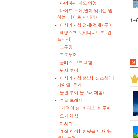
야에야마 낙도 여행
나이트 투어(별이 빛나는 밤
하늘, 나이트 사파리)
1~
이시가키섬 전세(전세) 투어
해양스포츠(바나나보트, 윈
드서핑)
크루징
포토투어
글래스 보트 체험
산
낚시 투어
별이
이시가키섬 출발】신조섬(파
모
나리섬) 투어
모델
돌핀 투어(돌고래 체험)
반
정글 트레킹
하토
"기적의 섬" 바라스 섬 투어
요가 체험
물
마사지
미
계절 한정】반딧불이 사가리
3세
바나 투어