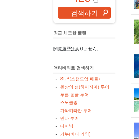
최근 체크한 플랜
閲覧履歴はありません。
액티비티로 검색하기
SUP(스탠드업 패들)
환상의 섬(하마지마) 투어
푸른 동굴 투어
스노클링
가와히라만 투어
만타 투어
다이빙
카누(바다 카약)