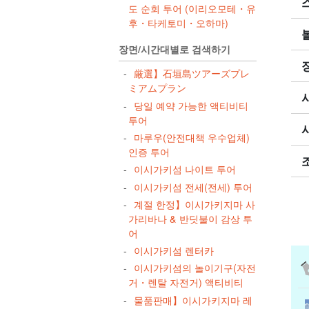
도 순회 투어 (이리오모테・유
후・타케토미・오하마)
장면/시간대별로 검색하기
厳選】石垣島ツアーズプレ
ミアムプラン
당일 예약 가능한 액티비티
투어
마루우(안전대책 우수업체)
인증 투어
이시가키섬 나이트 투어
이시가키섬 전세(전세) 투어
계절 한정】이시가키지마 사
가리바나 & 반딧불이 감상 투
어
이시가키섬 렌터카
이시가키섬의 놀이기구(자전
거・렌탈 자전거) 액티비티
물품판매】이시가키지마 레