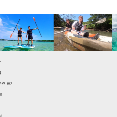
항
록
관련 표기
보
보