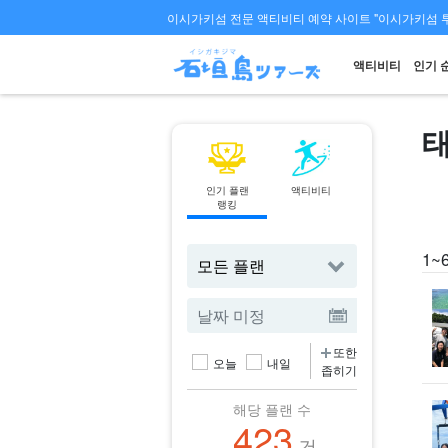
이시가키섬 전문 액티비티 예약 사이트 "이시가키섬 
액티비티
인기 
인기 플랜
액티비티
페리
랭킹
티켓 예약
1~
또한
오늘
내일
좁히기
해당 플랜 수
423
건