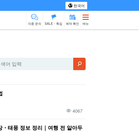
한국어
각종 문의
SALE・특집
예약 확인
메뉴
 투어
스파 & 릴랙스
모노즈쿠리 체험
물건 판매
베이비시터
이시가키섬
제션
출장 요리
법
4067
장・태풍 정보 정리｜여행 전 알아두