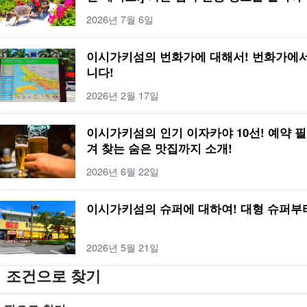
로시마
천연 온천
다케토미지마 관광
1박 2일
공항
미식가
하마지마
밤
2026년 7월 6일
도 관광
2박 3일
오시는 길
특산품・기념품
카누
생물
일몰
야간 액티
행
가는 방법
바다
나이트 투어
비
아사히
야경
산호
도심지
야에야마
이시가키섬의 번화가에 대해서! 번화가에서
 스포츠
선셋
선라이즈
12월
산호초
미사키초
이시가키섬
BBQ
환상
니다!
2026년 2월 17일
이시가키섬의 인기 이자카야 10선! 예약 
겨 찾는 숨은 맛집까지 소개!
2026년 6월 22일
이시가키섬의 슈퍼에 대하여! 대형 슈퍼부
2026년 5월 21일
조건으로 찾기