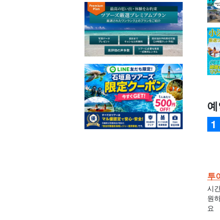
예
투
시간
원하
요