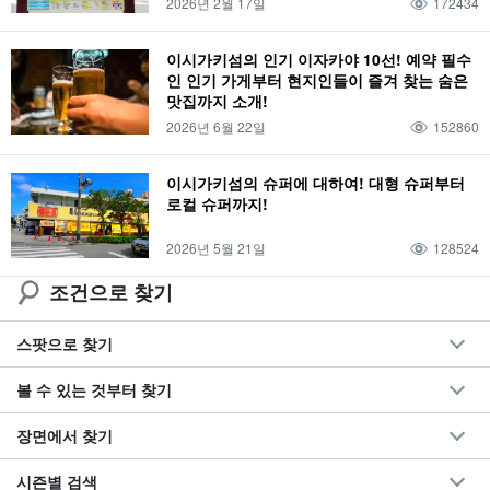
2026년 2월 17일
172434
푸른 동굴
이리오모테 섬 종유동
나홀로 여행
드라이브
0세
7월
오하마 섬
날씨
물소
이시가키섬의 다리
사비치 종유동
단체 여행
이시가키섬의 인기 이자카야 10선! 예약 필수
인 인기 가게부터 현지인들이 즐겨 찾는 숨은
랭킹
1세
8월
요나구니시마
온천
물소차
태풍
미야코지마
맛집까지 소개!
SUP
요약
2세
9월
하테로마 섬
대욕장
물소차 관광
장마
2026년 6월 22일
152860
한 바퀴
관광
스노클링
관광명소
3세
10월
신조지마
사우나
이시가키섬의 슈퍼에 대하여! 대형 슈퍼부터
버팔로 투어
스노클링
드라이브 코스
액티비티
다이빙
커플
4세
로컬 슈퍼까지!
11월
쿠로시마
천연 온천
다케토미지마 관광
1박 2일
공항
2026년 5월 21일
128524
조건으로 찾기
스팟으로 찾기
볼 수 있는 것부터 찾기
장면에서 찾기
시즌별 검색