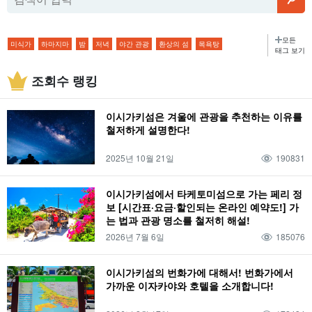
모든
미식가
하마지마
밤
저녁
야간 관광
환상의 섬
목욕탕
태그 보기
유부도 관광
2박 3일
오시는 길
특산품・기념품
카누
생물
일몰
조회수 랭킹
야간 액티비티
바라스 섬
번화가
바다거북
여행
가는 방법
바다
나이트 투어
비
아사히
야경
산호
도심지
야에야마 히메보타르
이시가키섬은 겨울에 관광을 추천하는 이유를
캠핑
인기 투어
강
해양 스포츠
선셋
선라이즈
12월
산호초
철저하게 설명한다!
미사키초
이시가키섬
BBQ
환상의 섬 하마지마
산
낚시
절경
2025년 10월 21일
190831
일출
이른 아침
식물
이자카야
파나리섬
아웃도어
버기 체험
정글
돌고래 체험
별이 빛나는 하늘
2월
아침
연공서열
술집
전망대
이시가키섬에서 타케토미섬으로 가는 페리 정
보 [시간표·요금·할인되는 온라인 예약도!] 가
페리
외딴섬
글래스 보트
별이 빛나는 밤하늘 투어
2월
모닝
기온
는 법과 관광 명소를 철저히 해설!
호텔
해변
물고기
봄
트레킹
이시가키섬의 해양 스포츠
3월
2026년 7월 6일
185076
이리오모테 섬
기후
저녁 식사
모델 코스
슈퍼
여름
수제 체험
졸업여행
4월
다케토미지마
복장
저녁 식사
3박 4일
편의점
가을
이시가키섬의 번화가에 대해서! 번화가에서
가까운 이자카야와 호텔을 소개합니다!
반딧불이
어린이 동반
5월
유부도
소지품
점심 식사
가와히라만
종유동
겨울
사가리바나
어린이
6월
하토마 섬
온도
점심 식사