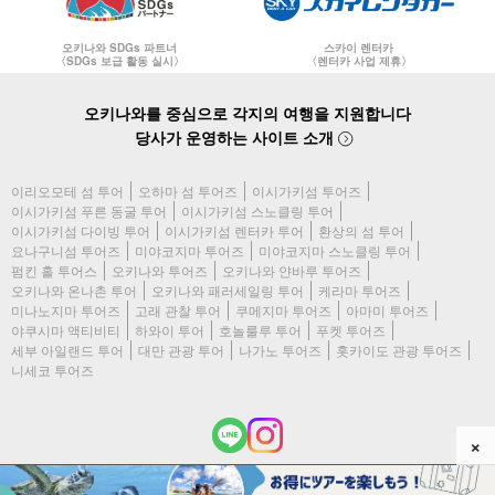
오키나와 SDGs 파트너
스카이 렌터카
〈SDGs 보급 활동 실시〉
〈렌터카 사업 제휴〉
오키나와를 중심으로 각지의 여행을 지원합니다
당사가 운영하는 사이트 소개
이리오모테 섬 투어
오하마 섬 투어즈
이시가키섬 투어즈
이시가키섬 푸른 동굴 투어
이시가키섬 스노클링 투어
이시가키섬 다이빙 투어
이시가키섬 렌터카 투어
환상의 섬 투어
요나구니섬 투어즈
미야코지마 투어즈
미야코지마 스노클링 투어
펌킨 홀 투어스
오키나와 투어즈
오키나와 얀바루 투어즈
오키나와 온나촌 투어
오키나와 패러세일링 투어
케라마 투어즈
미나노지마 투어즈
고래 관찰 투어
쿠메지마 투어즈
아마미 투어즈
야쿠시마 액티비티
하와이 투어
호놀룰루 투어
푸켓 투어즈
세부 아일랜드 투어
대만 관광 투어
나가노 투어즈
홋카이도 관광 투어즈
니세코 투어즈
×
(c) 2026 이시가키지마 투어즈 All Rights Reserved.