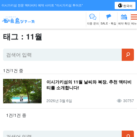
이시가키섬 전문 액티비티 예약 사이트 "이시가키섬 투어즈"
한국어
각종 문의
SALE・특집
예약 확인
메뉴
태그：11월
1건/1건 중
이시가키섬의 11월 날씨와 복장, 추천 액티비
티를 소개합니다!
2026년 3월 6일
30757
1건/1건 중