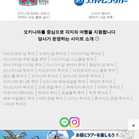
오키나와 SDGs 파트너
스카이 렌터카
〈SDGs 보급 활동 실시〉
〈렌터카 사업 제휴〉
오키나와를 중심으로 각지의 여행을 지원합니다
당사가 운영하는 사이트 소개
이리오모테 섬 투어
오하마 섬 투어즈
이시가키섬 투어즈
이시가키섬 푸른 동굴 투어
이시가키섬 스노클링 투어
이시가키섬 다이빙 투어
이시가키섬 렌터카 투어
환상의 섬 투어
요나구니섬 투어즈
미야코지마 투어즈
미야코지마 스노클링 투어
펌킨 홀 투어스
오키나와 투어즈
오키나와 얀바루 투어즈
오키나와 온나촌 투어
오키나와 패러세일링 투어
케라마 투어즈
미나노지마 투어즈
고래 관찰 투어
쿠메지마 투어즈
아마미 투어즈
야쿠시마 액티비티
하와이 투어
호놀룰루 투어
푸켓 투어즈
세부 아일랜드 투어
대만 관광 투어
나가노 투어즈
홋카이도 관광 투어즈
니세코 투어즈
×
(c) 2026 이시가키지마 투어즈 All Rights Reserved.