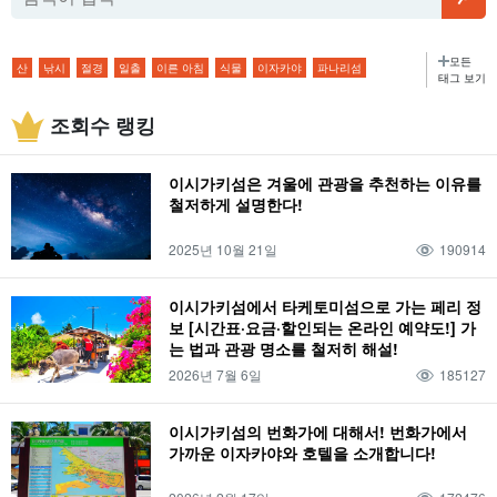
모든
산
낚시
절경
일출
이른 아침
식물
이자카야
파나리섬
태그 보기
아웃도어
버기 체험
정글
돌고래 체험
별이 빛나는 하늘
2월
아침
조회수 랭킹
연공서열
술집
전망대
페리
외딴섬
글래스 보트
별이 빛나는 밤하늘 투어
2월
모닝
기온
호텔
해변
물고기
봄
이시가키섬은 겨울에 관광을 추천하는 이유를
트레킹
이시가키섬의 해양 스포츠
3월
이리오모테 섬
기후
저녁 식사
철저하게 설명한다!
모델 코스
슈퍼
여름
수제 체험
졸업여행
4월
다케토미지마
복장
2025년 10월 21일
190914
저녁 식사
3박 4일
편의점
가을
반딧불이
어린이 동반
5월
유부도
소지품
점심 식사
가와히라만
종유동
겨울
사가리바나
이시가키섬에서 타케토미섬으로 가는 페리 정
보 [시간표·요금·할인되는 온라인 예약도!] 가
어린이
6월
하토마 섬
온도
점심 식사
푸른 동굴
는 법과 관광 명소를 철저히 해설!
이리오모테 섬 종유동
나홀로 여행
드라이브
0세
7월
오하마 섬
2026년 7월 6일
185127
날씨
물소
이시가키섬의 다리
사비치 종유동
단체 여행
랭킹
1세
8월
요나구니시마
온천
물소차
태풍
미야코지마
SUP
요약
이시가키섬의 번화가에 대해서! 번화가에서
가까운 이자카야와 호텔을 소개합니다!
2세
9월
하테로마 섬
대욕장
물소차 관광
장마
한 바퀴
관광
스노클링
관광명소
3세
10월
신조지마
사우나
버팔로 투어