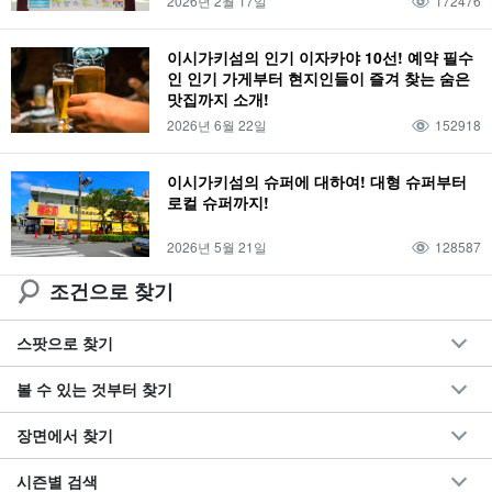
2026년 2월 17일
172476
스노클링
드라이브 코스
액티비티
다이빙
커플
4세
11월
쿠로시마
천연 온천
다케토미지마 관광
1박 2일
공항
미식가
이시가키섬의 인기 이자카야 10선! 예약 필수
인 인기 가게부터 현지인들이 즐겨 찾는 숨은
하마지마
밤
저녁
야간 관광
환상의 섬
목욕탕
유부도 관광
맛집까지 소개!
2박 3일
오시는 길
특산품・기념품
카누
생물
일몰
야간 액티비티
2026년 6월 22일
152918
바라스 섬
번화가
바다거북
여행
가는 방법
바다
나이트 투어
비
이시가키섬의 슈퍼에 대하여! 대형 슈퍼부터
아사히
야경
산호
도심지
야에야마 히메보타르
캠핑
인기 투어
강
로컬 슈퍼까지!
해양 스포츠
선셋
선라이즈
12월
산호초
미사키초
이시가키섬
BBQ
환상의 섬 하마지마
2026년 5월 21일
128587
조건으로 찾기
스팟으로 찾기
볼 수 있는 것부터 찾기
장면에서 찾기
시즌별 검색