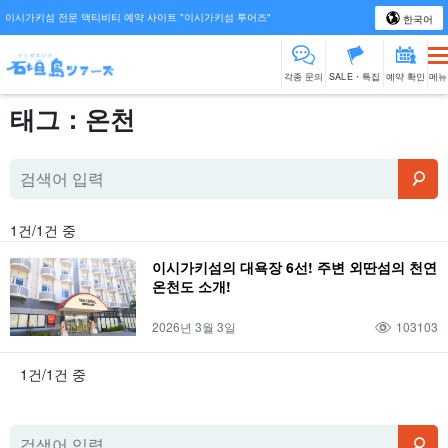
이시가키섬 전문 액티비티 예약 사이트 "이시가키섬 투어즈"
한국어
각종 문의
SALE・특집
예약 확인
메뉴
태그：온천
1건/1건 중
이시가키섬의 대욕장 6선! 주변 외딴섬의 천연
온천도 소개!
2026년 3월 3일
103103
1건/1건 중