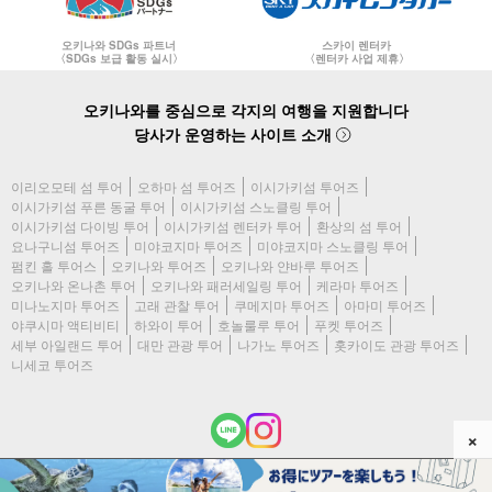
오키나와 SDGs 파트너
스카이 렌터카
〈SDGs 보급 활동 실시〉
〈렌터카 사업 제휴〉
오키나와를 중심으로 각지의 여행을 지원합니다
당사가 운영하는 사이트 소개
이리오모테 섬 투어
오하마 섬 투어즈
이시가키섬 투어즈
이시가키섬 푸른 동굴 투어
이시가키섬 스노클링 투어
이시가키섬 다이빙 투어
이시가키섬 렌터카 투어
환상의 섬 투어
요나구니섬 투어즈
미야코지마 투어즈
미야코지마 스노클링 투어
펌킨 홀 투어스
오키나와 투어즈
오키나와 얀바루 투어즈
오키나와 온나촌 투어
오키나와 패러세일링 투어
케라마 투어즈
미나노지마 투어즈
고래 관찰 투어
쿠메지마 투어즈
아마미 투어즈
야쿠시마 액티비티
하와이 투어
호놀룰루 투어
푸켓 투어즈
세부 아일랜드 투어
대만 관광 투어
나가노 투어즈
홋카이도 관광 투어즈
니세코 투어즈
×
(c) 2026 이시가키지마 투어즈 All Rights Reserved.