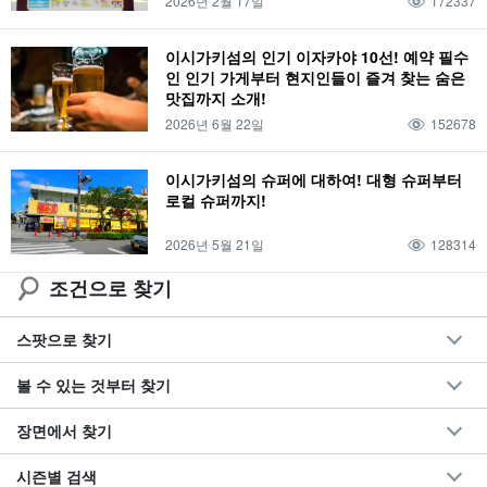
2026년 2월 17일
172337
스노클링
드라이브 코스
액티비티
다이빙
커플
4세
11월
쿠로시마
천연 온천
다케토미지마 관광
1박 2일
공항
미식가
이시가키섬의 인기 이자카야 10선! 예약 필수
인 인기 가게부터 현지인들이 즐겨 찾는 숨은
하마지마
밤
저녁
야간 관광
환상의 섬
목욕탕
유부도 관광
맛집까지 소개!
2박 3일
오시는 길
특산품・기념품
카누
생물
일몰
야간 액티비티
2026년 6월 22일
152678
바라스 섬
번화가
바다거북
여행
가는 방법
바다
나이트 투어
비
이시가키섬의 슈퍼에 대하여! 대형 슈퍼부터
아사히
야경
산호
도심지
야에야마 히메보타르
캠핑
인기 투어
강
로컬 슈퍼까지!
해양 스포츠
선셋
선라이즈
12월
산호초
미사키초
이시가키섬
BBQ
환상의 섬 하마지마
2026년 5월 21일
128314
조건으로 찾기
스팟으로 찾기
볼 수 있는 것부터 찾기
장면에서 찾기
시즌별 검색