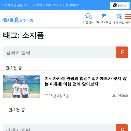
이시가키섬 전문 액티비티 예약 사이트 "이시가키섬 투어즈"
한국어
각종 문의
SALE・특집
예약 확인
메뉴
태그: 소지품
1건/1건 중
이시가키섬 관광의 함정? 일기예보가 맞지 않
는 이유를 여행 전에 알아보자!
2026년 3월 6일
25969
1건/1건 중