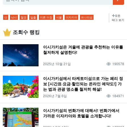
모든
산
낚시
절경
일출
이른 아침
식물
이자카야
파나리섬
태그 보기
아웃도어
버기 체험
정글
돌고래 체험
별이 빛나는 하늘
2월
아침
조회수 랭킹
연공서열
술집
전망대
페리
외딴섬
글래스 보트
별이 빛나는 밤하늘 투어
2월
모닝
기온
호텔
해변
물고기
봄
이시가키섬은 겨울에 관광을 추천하는 이유를
트레킹
이시가키섬의 해양 스포츠
3월
이리오모테 섬
기후
저녁 식사
철저하게 설명한다!
모델 코스
슈퍼
여름
수제 체험
졸업여행
4월
다케토미지마
복장
2025년 10월 21일
190578
저녁 식사
3박 4일
편의점
가을
반딧불이
어린이 동반
5월
유부도
소지품
점심 식사
가와히라만
종유동
겨울
사가리바나
이시가키섬에서 타케토미섬으로 가는 페리 정
보 [시간표·요금·할인되는 온라인 예약도!] 가
어린이
6월
하토마 섬
온도
점심 식사
푸른 동굴
는 법과 관광 명소를 철저히 해설!
이리오모테 섬 종유동
나홀로 여행
드라이브
0세
7월
오하마 섬
2026년 7월 6일
184971
날씨
물소
이시가키섬의 다리
사비치 종유동
단체 여행
랭킹
1세
8월
요나구니시마
온천
물소차
태풍
미야코지마
SUP
요약
이시가키섬의 번화가에 대해서! 번화가에서
가까운 이자카야와 호텔을 소개합니다!
2세
9월
하테로마 섬
대욕장
물소차 관광
장마
한 바퀴
관광
스노클링
관광명소
3세
10월
신조지마
사우나
버팔로 투어