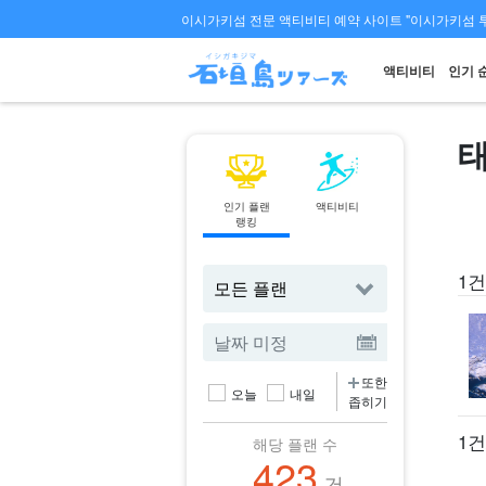
이시가키섬 전문 액티비티 예약 사이트 "이시가키섬 
액티비티
인기 
인기 플랜
액티비티
페리
랭킹
티켓 예약
1건
또한
오늘
내일
좁히기
1건
해당 플랜 수
423
건