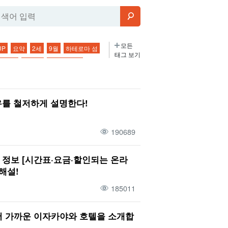
모든
UP
요약
2세
9월
하테로마 섬
태그 보기
조지마
사우나
버팔로 투어
온천
다케토미지마 관광
1박 2일
2박 3일
오시는 길
특산품・기념품
를 철저하게 설명한다!
바다
나이트 투어
비
아사히
셋
선라이즈
12월
산호초
190689
아침
식물
이자카야
파나리섬
술집
전망대
페리
외딴섬
정보 [시간표·요금·할인되는 온라
트레킹
이시가키섬의 해양 스포츠
해설!
행
4월
다케토미지마
복장
185011
점심 식사
가와히라만
종유동
모테 섬 종유동
나홀로 여행
 가까운 이자카야와 호텔을 소개합