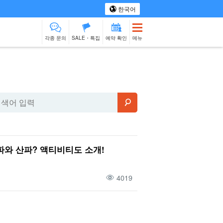
한국어
각종 문의
SALE・특집
예약 확인
메뉴
 투어
스파 & 릴랙스
모노즈쿠리 체험
물건 판매
베이비시터
이시가키섬
제션
출장 요리
와 산파? 액티비티도 소개!
4019