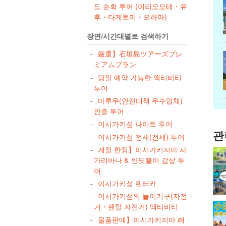
도 순회 투어 (이리오모테・유
후・타케토미・오하마)
장면/시간대별로 검색하기
厳選】石垣島ツアーズプレ
ミアムプラン
당일 예약 가능한 액티비티
투어
마루우(안전대책 우수업체)
인증 투어
이시가키섬 나이트 투어
관
이시가키섬 전세(전세) 투어
계절 한정】이시가키지마 사
가리바나 & 반딧불이 감상 투
어
이시가키섬 렌터카
이시가키섬의 놀이기구(자전
거・렌탈 자전거) 액티비티
물품판매】이시가키지마 레