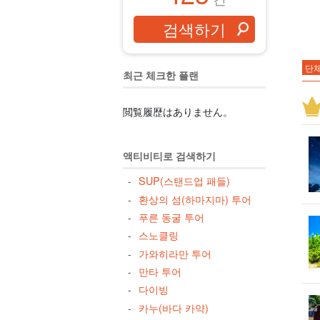
단체
최근 체크한 플랜
대
스
閲覧履歴はありません。
공
카
액티비티로 검색하기
야
SUP(스탠드업 패들)
미
환상의 섬(하마지마) 투어
아
푸른 동굴 투어
글래
스노클링
가와히라만 투어
3월
만타 투어
저녁
다이빙
겨
카누(바다 카약)
드