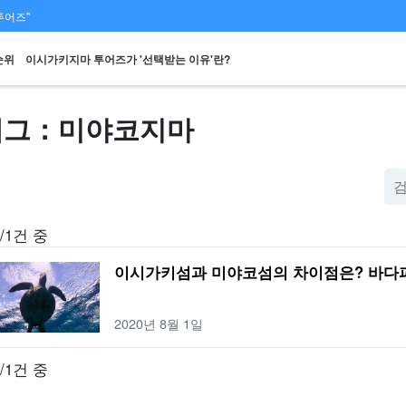
투어즈"
순위
이시가키지마 투어즈가 '선택받는 이유'란?
태그：미야코지마
스팟에서
당일 예약 OK
할인 혜택
프리미엄
렌터카
관광
검색하기
플랜
세트 플랜
엄선된 플랜
/1건 중
이시가키섬과 미야코섬의 차이점은? 바다파
2020년 8월 1일
/1건 중