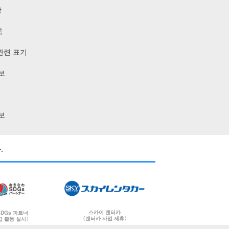
항
록
관련 표기
보
보
.
스카이 렌터카
DGs 파트너
〈렌터카 사업 제휴〉
급 활동 실시〉