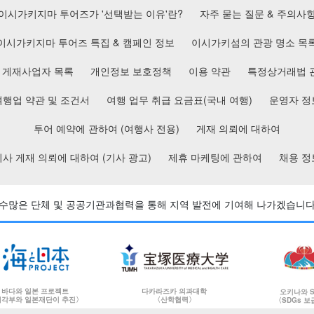
이시가키지마 투어즈가 '선택받는 이유'란?
자주 묻는 질문 & 주의사
이시가키지마 투어즈 특집 & 캠페인 정보
이시가키섬의 관광 명소 목
게재사업자 목록
개인정보 보호정책
이용 약관
특정상거래법 
여행업 약관 및 조건서
여행 업무 취급 요금표(국내 여행)
운영자 정
투어 예약에 관하여 (여행사 전용)
게재 의뢰에 대하여
기사 게재 의뢰에 대하여 (기사 광고)
제휴 마케팅에 관하여
채용 정
수많은 단체 및 공공기관과
협력을 통해 지역 발전에 기여해 나가겠습니다
바다와 일본 프로젝트
다카라즈카 의과대학
오키나와 S
각부와 일본재단이 추진〉
〈산학협력〉
〈SDGs 보