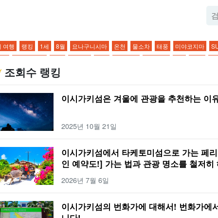
 여행
랭킹
1세
8월
요나구니시마
온천
물소차
태풍
미야코지마
S
욕장
물소차 관광
장마
한 바퀴
관광
스노클링
관광명소
3세
10월
신
조회수 랭킹
노클링
드라이브 코스
액티비티
다이빙
커플
4세
11월
쿠로시마
천연 
항
미식가
하마지마
밤
저녁
야간 관광
환상의 섬
목욕탕
유부도 관광
이시가키섬은 겨울에 관광을 추천하는 이유
누
생물
일몰
야간 액티비티
바라스 섬
번화가
바다거북
여행
가는 방법
경
산호
도심지
야에야마 히메보타르
캠핑
인기 투어
강
해양 스포츠
선
2025년 10월 21일
사키초
이시가키섬
BBQ
환상의 섬 하마지마
산
낚시
절경
일출
이른 
웃도어
버기 체험
정글
돌고래 체험
별이 빛나는 하늘
2월
아침
연공서열
이시가키섬에서 타케토미섬으로 가는 페리 
스 보트
별이 빛나는 밤하늘 투어
2월
모닝
기온
호텔
해변
물고기
봄
인 예약도!] 가는 법과 관광 명소를 철저히 
이리오모테 섬
기후
저녁 식사
모델 코스
슈퍼
여름
수제 체험
졸업여
2026년 7월 6일
 식사
3박 4일
편의점
가을
반딧불이
어린이 동반
5월
유부도
소지품
울
사가리바나
어린이
6월
하토마 섬
온도
점심 식사
푸른 동굴
이리오
이시가키섬의 번화가에 대해서! 번화가에서
라이브
0세
7월
오하마 섬
날씨
물소
이시가키섬의 다리
사비치 종유동
니다!