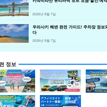
카와히라만 유리바닥 보트 요금·할인·예약
2026년 8월 7일
우라사키 해변 완전 가이드! 주차장 정보
다
2026년 8월 7일
련 정보