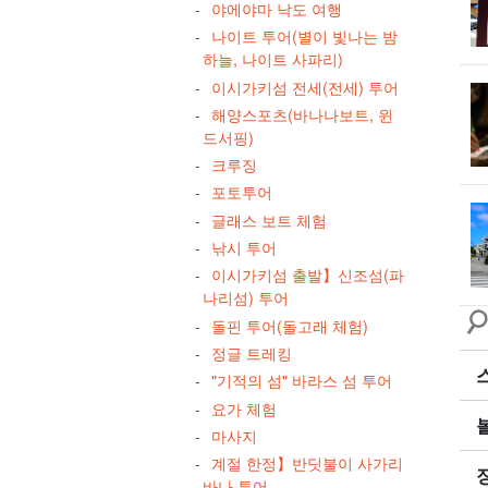
야에야마 낙도 여행
나이트 투어(별이 빛나는 밤
하늘, 나이트 사파리)
이시가키섬 전세(전세) 투어
해양스포츠(바나나보트, 윈
드서핑)
크루징
포토투어
글래스 보트 체험
낚시 투어
이시가키섬 출발】신조섬(파
나리섬) 투어
돌핀 투어(돌고래 체험)
정글 트레킹
"기적의 섬" 바라스 섬 투어
요가 체험
마사지
계절 한정】반딧불이 사가리
바나 투어