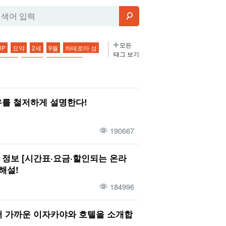
모든
UP
요약
2세
9월
하테로마 섬
태그 보기
조지마
사우나
버팔로 투어
온천
다케토미지마 관광
1박 2일
2박 3일
오시는 길
특산품・기념품
를 철저하게 설명한다!
바다
나이트 투어
비
아사히
셋
선라이즈
12월
산호초
190667
아침
식물
이자카야
파나리섬
술집
전망대
페리
외딴섬
정보 [시간표·요금·할인되는 온라
트레킹
이시가키섬의 해양 스포츠
해설!
행
4월
다케토미지마
복장
184996
점심 식사
가와히라만
종유동
모테 섬 종유동
나홀로 여행
 가까운 이자카야와 호텔을 소개합