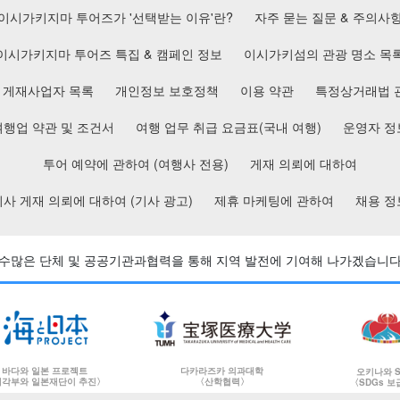
이시가키지마 투어즈가 '선택받는 이유'란?
자주 묻는 질문 & 주의사
이시가키지마 투어즈 특집 & 캠페인 정보
이시가키섬의 관광 명소 목
게재사업자 목록
개인정보 보호정책
이용 약관
특정상거래법 
여행업 약관 및 조건서
여행 업무 취급 요금표(국내 여행)
운영자 정
투어 예약에 관하여 (여행사 전용)
게재 의뢰에 대하여
기사 게재 의뢰에 대하여 (기사 광고)
제휴 마케팅에 관하여
채용 정
수많은 단체 및 공공기관과
협력을 통해 지역 발전에 기여해 나가겠습니다
바다와 일본 프로젝트
다카라즈카 의과대학
오키나와 S
각부와 일본재단이 추진〉
〈산학협력〉
〈SDGs 보