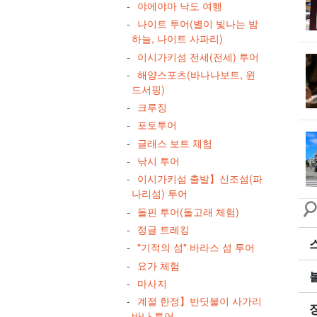
야에야마 낙도 여행
나이트 투어(별이 빛나는 밤
하늘, 나이트 사파리)
이시가키섬 전세(전세) 투어
해양스포츠(바나나보트, 윈
드서핑)
크루징
포토투어
글래스 보트 체험
낚시 투어
이시가키섬 출발】신조섬(파
나리섬) 투어
돌핀 투어(돌고래 체험)
정글 트레킹
"기적의 섬" 바라스 섬 투어
요가 체험
마사지
계절 한정】반딧불이 사가리
바나 투어