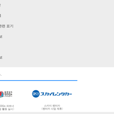
항
록
관련 표기
보
보
.
스카이 렌터카
DGs 파트너
〈렌터카 사업 제휴〉
급 활동 실시〉