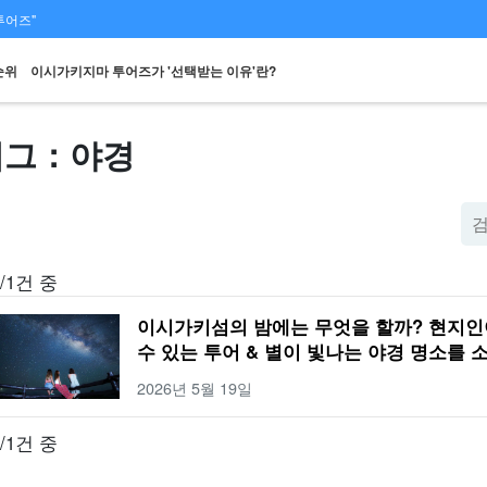
투어즈"
순위
이시가키지마 투어즈가 '선택받는 이유'란?
태그：야경
스팟에서
당일 예약 OK
할인 혜택
프리미엄
렌터카
관광
검색하기
플랜
세트 플랜
엄선된 플랜
/1건 중
이시가키섬의 밤에는 무엇을 할까? 현지인
수 있는 투어 & 별이 빛나는 야경 명소를 
2026년 5월 19일
/1건 중