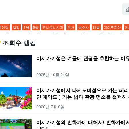
 여행
랭킹
1세
8월
요나구니시마
온천
물소차
태풍
미야코지마
S
욕장
물소차 관광
장마
한 바퀴
관광
스노클링
관광명소
3세
10월
신
조회수 랭킹
노클링
드라이브 코스
액티비티
다이빙
커플
4세
11월
쿠로시마
천연 
항
미식가
하마지마
밤
저녁
야간 관광
환상의 섬
목욕탕
유부도 관광
이시가키섬은 겨울에 관광을 추천하는 이유
누
생물
일몰
야간 액티비티
바라스 섬
번화가
바다거북
여행
가는 방법
경
산호
도심지
야에야마 히메보타르
캠핑
인기 투어
강
해양 스포츠
선
2025년 10월 21일
사키초
이시가키섬
BBQ
환상의 섬 하마지마
산
낚시
절경
일출
이른 
웃도어
버기 체험
정글
돌고래 체험
별이 빛나는 하늘
2월
아침
연공서열
이시가키섬에서 타케토미섬으로 가는 페리 
스 보트
별이 빛나는 밤하늘 투어
2월
모닝
기온
호텔
해변
물고기
봄
인 예약도!] 가는 법과 관광 명소를 철저히 
이리오모테 섬
기후
저녁 식사
모델 코스
슈퍼
여름
수제 체험
졸업여
2026년 7월 6일
 식사
3박 4일
편의점
가을
반딧불이
어린이 동반
5월
유부도
소지품
울
사가리바나
어린이
6월
하토마 섬
온도
점심 식사
푸른 동굴
이리오
이시가키섬의 번화가에 대해서! 번화가에서
라이브
0세
7월
오하마 섬
날씨
물소
이시가키섬의 다리
사비치 종유동
니다!