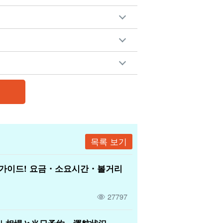
목록 보기
 가이드! 요금・소요시간・볼거리
27797