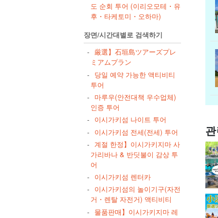
도 순회 투어 (이리오모테・유
후・타케토미・오하마)
장면/시간대별로 검색하기
厳選】石垣島ツアーズプレ
ミアムプラン
당일 예약 가능한 액티비티
투어
마루우(안전대책 우수업체)
인증 투어
이시가키섬 나이트 투어
관
이시가키섬 전세(전세) 투어
계절 한정】이시가키지마 사
가리바나 & 반딧불이 감상 투
어
이시가키섬 렌터카
이시가키섬의 놀이기구(자전
거・렌탈 자전거) 액티비티
물품판매】이시가키지마 레