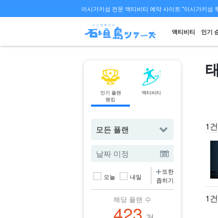
이시가키섬 전문 액티비티 예약 사이트 "이시가키섬 
액티비티
인기 
인기 플랜
액티비티
페리
랭킹
티켓 예약
1건
또한
오늘
내일
좁히기
1건
해당 플랜 수
423
건