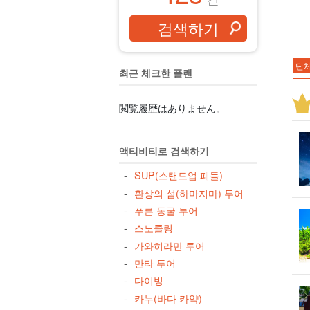
단체
최근 체크한 플랜
대
스
閲覧履歴はありません。
공
카
액티비티로 검색하기
야
SUP(스탠드업 패들)
미
환상의 섬(하마지마) 투어
아
푸른 동굴 투어
글래
스노클링
가와히라만 투어
3월
만타 투어
저녁
다이빙
겨
카누(바다 카약)
드