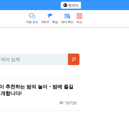
한국어
각종 문의
SALE・특집
예약 확인
메뉴
 투어
스파 & 릴랙스
모노즈쿠리 체험
물건 판매
베이비시터
이시가키섬
제션
출장 요리
이 추천하는 밤의 놀이・밤에 즐길
소개합니다!
76739