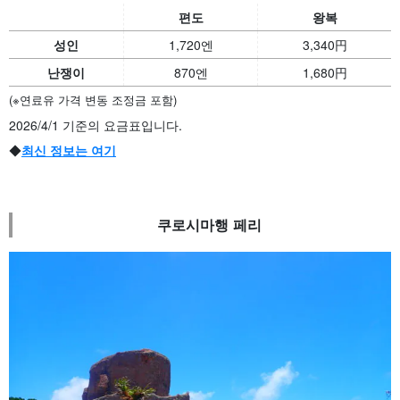
편도
왕복
성인
1,720엔
3,340
円
난쟁이
870엔
1,680
円
(※연료유 가격 변동 조정금 포함)
2026/4/1 기준의 요금표입니다.
◆
최신 정보는 여기
쿠로시마행 페리