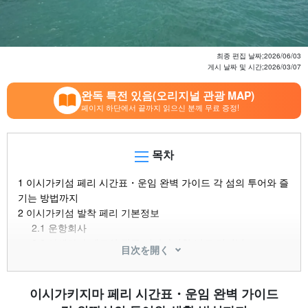
최종 편집 날짜;
2026/06/03
게시 날짜 및 시간;
2026/03/07
완독 특전 있음(오리지널 관광 MAP)
페이지 하단에서 끝까지 읽으신 분께 무료 증정!
목차
1
이시가키섬 페리 시간표・운임 완벽 가이드 각 섬의 투어와 즐
기는 방법까지
2
이시가키섬 발착 페리 기본정보
2.1
운항회사
2.2
야에야마 제도의 관문 이시가키항 낙도 터미널
目次を開く
2.3
이제는 사전 예약 필수! 페리 티켓 구입 방법
3
각 섬행! 페리 시간표・운임 목록 (2026년 현재)
3.1
다케토미지마 행 페리
이시가키지마 페리 시간표・운임 완벽 가이드
3.2
이리오모테지마 행 페리 우에하라항・오오하라항】행