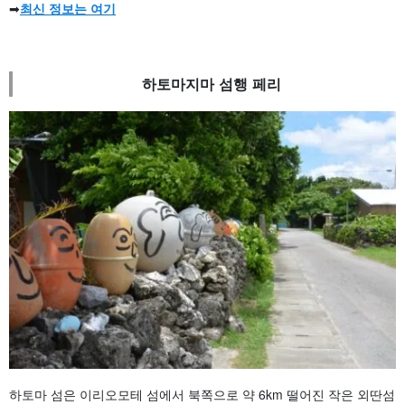
➡︎
최신 정보는 여기
하토마지마 섬행 페리
하토마 섬은 이리오모테 섬에서 북쪽으로 약 6km 떨어진 작은 외딴섬