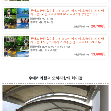
투어즈 한정 할인】이리오모테 섬 ⇆ 이시가키 섬 페리 티
켓 포함 ★ 맹그로브 SUPor 카누 & "기적의 섬" 바라스 섬
스노클링 투어 ★ 사진 무료(No.485)
開始時間8:00~17:55
필요한 시간약 9시간
→
20,700
円
28,070엔
투어즈 한정 할인】이리오모테 섬 ⇆ 이시가키 섬 페리 티
켓 포함★도정석! 이리오모테 섬 맹그로브 SUPor 카누 반
나절 코스★사진 무료 (No.559)
開始時間: 8:00-12:00 / 11:00-17:05
필요한 시간: 약 4~6시간
→
13,600
円
15,270엔
우에하라항과 오하라항의 차이점