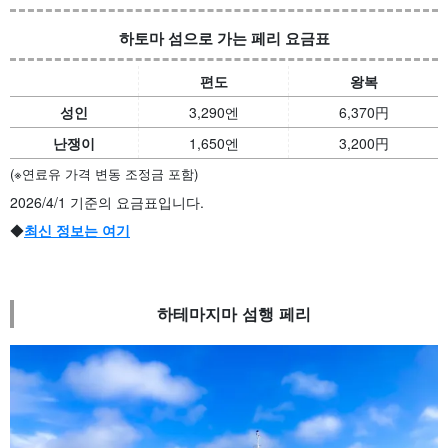
하토마 섬으로 가는 페리 요금표
편도
왕복
성인
3,290엔
6,370
円
난쟁이
1,650엔
3,200
円
(※연료유 가격 변동 조정금 포함)
2026/4/1 기준의 요금표입니다.
◆
최신 정보는 여기
하테마지마 섬행 페리