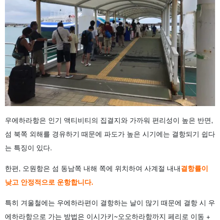
우에하라항은 인기 액티비티의 집결지와 가까워 편리성이 높은 반면,
섬 북쪽 외해를 경유하기 때문에 파도가 높은 시기에는 결항되기 쉽다
는 특징이 있다.
한편, 오원항은 섬 동남쪽 내해 쪽에 위치하여 사계절 내내
결항률이
낮고 안정적으로 운항합니다.
특히 겨울철에는 우에하라편이 결항하는 날이 많기 때문에 결항 시 우
에하라항으로 가는 방법은 이시가키~오오하라항까지 페리로 이동 +