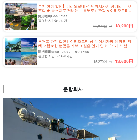
투어 한정 할인】이리오모테 섬 ⇆ 이시가키 섬 페리 티켓
포함 ★ 물소차로 건너는 『유부도』관광 & 이리오모테
섬 정글 SUPor 카누 투어 ★ 사진 무료 (No.546)
開始時間8:00~17:55
필요한 시간약 9시간
→
18,200
円
20,370엔
투어즈 한정 할인】이리오모테 섬 ⇆ 이시가키 섬 페리 티
켓 포함★한 번쯤은 가보고 싶은 인기 명소『바라스 섬』
스노클링 반나절 코스★사진 무료(No.486)
開始時間: 8:00-12:00 / 11:00-17:05
필요한 시간: 약 4~6시간
→
13,600
円
15,270엔
운항회사