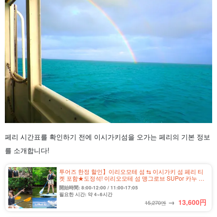
페리 시간표를 확인하기 전에 이시가키섬을 오가는 페리의 기본 정보
를 소개합니다!
투어즈 한정 할인】이리오모테 섬 ⇆ 이시가키 섬 페리 티
켓 포함★도정석! 이리오모테 섬 맹그로브 SUPor 카누 반
나절 코스★사진 무료 (No.559)
開始時間: 8:00-12:00 / 11:00-17:05
필요한 시간: 약 4~6시간
→
13,600
円
15,270엔