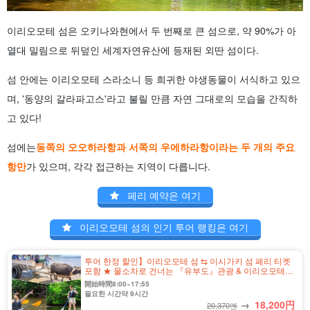
이리오모테 섬은 오키나와현에서 두 번째로 큰 섬으로, 약 90%가 아
열대 밀림으로 뒤덮인 세계자연유산에 등재된 외딴 섬이다.
섬 안에는 이리오모테 스라소니 등 희귀한 야생동물이 서식하고 있으
며, '동양의 갈라파고스'라고 불릴 만큼 자연 그대로의 모습을 간직하
고 있다!
섬에는
동쪽의 오오하라항과 서쪽의 우에하라항이라는 두 개의 주요
항만
가 있으며, 각각 접근하는 지역이 다릅니다.
페리 예약은 여기
이리오모테 섬의 인기 투어 랭킹은 여기
투어 한정 할인】이리오모테 섬 ⇆ 이시가키 섬 페리 티켓
포함 ★ 물소차로 건너는 『유부도』관광 & 이리오모테
섬 정글 SUPor 카누 투어 ★ 사진 무료 (No.546)
開始時間8:00~17:55
필요한 시간약 9시간
→
18,200
円
20,370엔