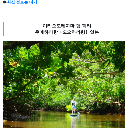
◆
최신 정보는 여기
이리오모테지마 행 페리
우에하라항・오오하라항】일본