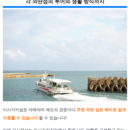
각 외딴섬의 투어와 생활 방식까지
3.3
코하마섬(小浜島)으로 가는 페리
3.4
쿠로시마행 페리
3.5
하토마지마 섬행 페리
3.6
하테마지마 섬행 페리
3.7
요나구니시마 행 페리
4
이시가키섬에서 페리를 타고 이시가키지마에서 페리 이용 시
팁 & 요령
4.1
당일치기로도 충분히 즐길 수 있는 외딴섬이 대부분이다.
4.2
48시간 전 날씨 확인
4.3
온라인 예약으로 혼잡을 피하세요
4.4
외딴섬에서는 현금을 더 많이 가져가세요
4.5
돌아오는 페리와 비행기 사이에는 3시간 이상 띄운다
5
이시가키섬에서 출발하는 페리 시간표 자주 묻는 질문(FAQ)
6
요약
이시가키섬은 야에야마 제도의 관문이다,
주변 외딴 섬은 페리로 쉽게
이동할 수 있습니다.
할 수 있습니다!
이번 기사에서는 이시가키지마에서 주변 낙도 여행을 고려하고 있는