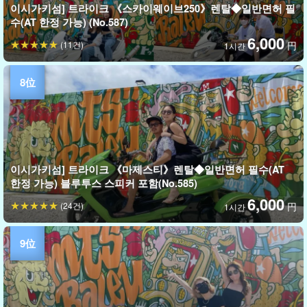
이시가키섬] 트라이크 《스카이웨이브250》렌탈◆일반면허 필
수(AT 한정 가능) (No.587)
6,000
(11건)
円
1시간
이시가키섬] 트라이크 《마제스티》렌탈◆일반면허 필수(AT
한정 가능) 블루투스 스피커 포함(No.585)
6,000
(24건)
円
1시간