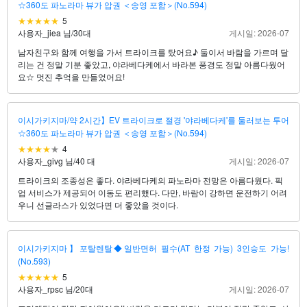
☆360도 파노라마 뷰가 압권 ＜송영 포함＞(No.594)
5
사용자_jiea 님
/
30대
게시일: 2026-07
남자친구와 함께 여행을 가서 트라이크를 탔어요♪ 둘이서 바람을 가르며 달
리는 건 정말 기분 좋았고, 야라베다케에서 바라본 풍경도 정말 아름다웠어
요☆ 멋진 추억을 만들었어요!
이시가키지마/약 2시간】EV 트라이크로 절경 '야라베다케'를 둘러보는 투어
☆360도 파노라마 뷰가 압권 ＜송영 포함＞(No.594)
4
사용자_givg 님
/
40 대
게시일: 2026-07
트라이크의 조종성은 좋다. 야라베다케의 파노라마 전망은 아름다웠다. 픽
업 서비스가 제공되어 이동도 편리했다. 다만, 바람이 강하면 운전하기 어려
우니 선글라스가 있었다면 더 좋았을 것이다.
이시가키지마】포탈렌탈◆일반면허 필수(AT 한정 가능) 3인승도 가능!
(No.593)
5
사용자_rpsc 님
/
20대
게시일: 2026-07