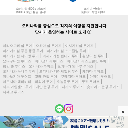
오키나와 SDGs 파트너
스카이 렌터카
〈SDGs 보급 활동 실시〉
〈렌터카 사업 제휴〉
오키나와를 중심으로 각지의 여행을 지원합니다
당사가 운영하는 사이트 소개
이리오모테 섬 투어
오하마 섬 투어즈
이시가키섬 투어즈
이시가키섬 푸른 동굴 투어
이시가키섬 스노클링 투어
이시가키섬 다이빙 투어
이시가키섬 렌터카 투어
환상의 섬 투어
요나구니섬 투어즈
미야코지마 투어즈
미야코지마 스노클링 투어
펌킨 홀 투어스
오키나와 투어즈
오키나와 얀바루 투어즈
오키나와 온나촌 투어
오키나와 패러세일링 투어
케라마 투어즈
미나노지마 투어즈
고래 관찰 투어
쿠메지마 투어즈
아마미 투어즈
야쿠시마 액티비티
하와이 투어
호놀룰루 투어
푸켓 투어즈
세부 아일랜드 투어
대만 관광 투어
나가노 투어즈
홋카이도 관광 투어즈
니세코 투어즈
×
(c) 2026 이시가키지마 투어즈 All Rights Reserved.