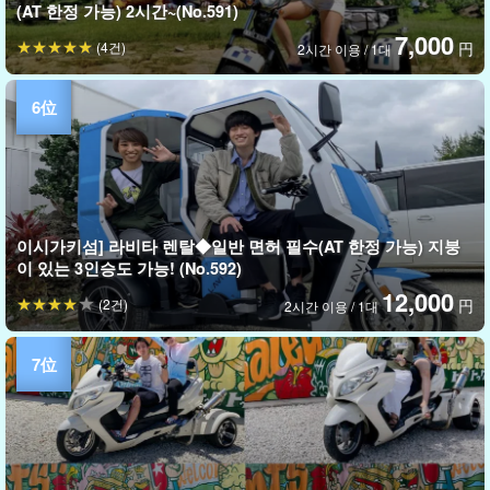
(AT 한정 가능) 2시간~(No.591)
7,000
(4건)
円
2시간 이용 / 1대
이시가키섬] 라비타 렌탈◆일반 면허 필수(AT 한정 가능) 지붕
이 있는 3인승도 가능! (No.592)
12,000
(2건)
円
2시간 이용 / 1대