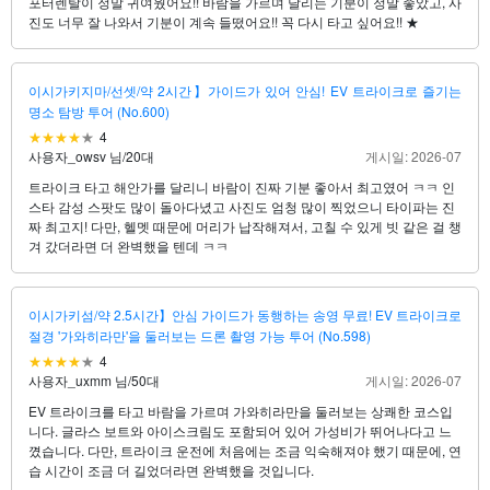
포터렌탈이 정말 귀여웠어요!! 바람을 가르며 달리는 기분이 정말 좋았고, 사
진도 너무 잘 나와서 기분이 계속 들떴어요!! 꼭 다시 타고 싶어요!! ★
이시가키지마/선셋/약 2시간】가이드가 있어 안심! EV 트라이크로 즐기는
명소 탐방 투어 (No.600)
4
사용자_owsv 님
/
20대
게시일: 2026-07
트라이크 타고 해안가를 달리니 바람이 진짜 기분 좋아서 최고였어 ㅋㅋ 인
스타 감성 스팟도 많이 돌아다녔고 사진도 엄청 많이 찍었으니 타이파는 진
짜 최고지! 다만, 헬멧 때문에 머리가 납작해져서, 고칠 수 있게 빗 같은 걸 챙
겨 갔더라면 더 완벽했을 텐데 ㅋㅋ
이시가키섬/약 2.5시간】안심 가이드가 동행하는 송영 무료! EV 트라이크로
절경 '가와히라만'을 둘러보는 드론 촬영 가능 투어 (No.598)
4
사용자_uxmm 님
/
50대
게시일: 2026-07
EV 트라이크를 타고 바람을 가르며 가와히라만을 둘러보는 상쾌한 코스입
니다. 글라스 보트와 아이스크림도 포함되어 있어 가성비가 뛰어나다고 느
꼈습니다. 다만, 트라이크 운전에 처음에는 조금 익숙해져야 했기 때문에, 연
습 시간이 조금 더 길었더라면 완벽했을 것입니다.