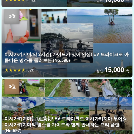
円
성인
이시가키지마/약 2시간] 가이드가 있어 안심! EV 트라이크로 아
름다운 명소를 둘러보는 (No.596)
15,000
(6건)
円
성인
이시가키지마】1組貸切! EV 트라이크로 이시가키지마 투어☆
이시가키지마의 명소를 가이드와 함께 안내하는 프리 플랜
(No.597)