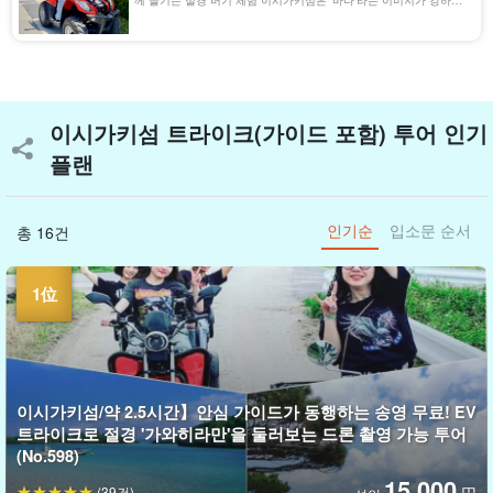
께 즐기는 절경 버기 체험 이시가키섬은 '바다'라는 이미지가 강하지
만, 산과 강 등 육지에도 매력이 넘치는 명소가 많이 있습니다. 보통
자동차 면허(AT 한정 가능)만 있으면 OK!
이시가키섬 트라이크(가이드 포함) 투어 인기
플랜
인기순
입소문 순서
총 16건
이시가키섬/약 2.5시간】안심 가이드가 동행하는 송영 무료! EV
트라이크로 절경 '가와히라만'을 둘러보는 드론 촬영 가능 투어
(No.598)
15,000
(39건)