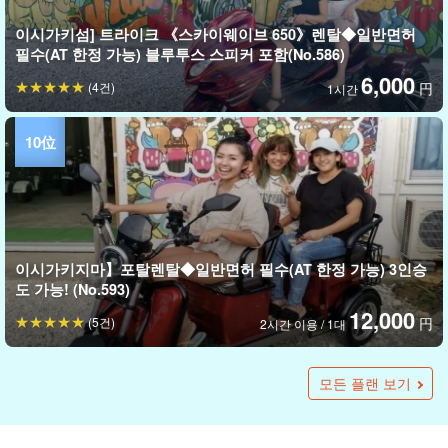
이시가키섬] 트라이크 《스카이웨이브 650》렌탈◆일반면허
필수(AT 한정 가능) 블루투스 스피커 포함(No.586)
6,000
(4건)
円
1시간
이시가키지마】포탈렌탈◆일반면허 필수(AT 한정 가능) 3인승
도 가능! (No.593)
12,000
(5건)
円
2시간 이용 / 1대
이시가키지마】EV 트라이크(가이드 포함) 명소 순회 투어◆메
이시가키지마/약 2시간】EV 트라이크로 절경 '야라베다케'를 둘
이시가키지마/선셋] 가이드가 있어 안심! EV 트라이크로 즐기는
이시가키지마/약 2시간】EV 트라이크로 가는 '아라카와 폭포'
이시가키섬/약 2시간] 가이드가 있어 안심! EV 트라이크로 떠나
이시가키지마/약 2시간】EV 트라이크로 대자연 "니시반도"를
이조 만안→알로알로 카페《점심 포함》(No.599)
러보는 투어☆360도 파노라마 뷰가 압권 ＜송영 포함＞
절경 선셋 투어링 & 미사키규 BBQ (No.522)
놀이기구 무제한 투어★사진 무료(No.373)
는 요네하라 파워스팟 투어 (No.372)
둘러보는 투어 (No.371)
모든 플랜 보기
(No.594)
13,000
20,000
15,000
15,000
15,000
(2건)
(2건)
円
円
円
円
円
성인(13세 이상)
성인
성인
성인
1명
15,000
(16건)
円
성인