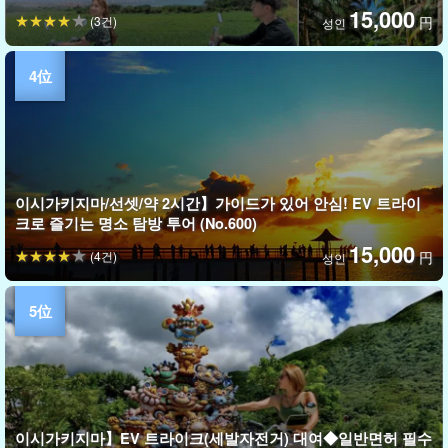
15,000
(3건)
円
성인
이시가키지마/선셋/약 2시간】가이드가 있어 안심! EV 트라이
크로 즐기는 명소 탐방 투어 (No.600)
15,000
(4건)
円
성인
이시가키지마】EV 트라이크(세발자전거) 대여◆일반면허 필수