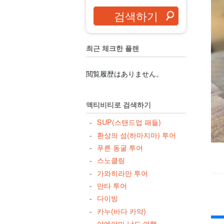
최근 체크한 플랜
閲覧履歴はありません。
액티비티로 검색하기
SUP(스탠드업 패들)
환상의 섬(하마지마) 투어
푸른 동굴 투어
스노클링
가와히라만 투어
만타 투어
다이빙
카누(바다 카약)
야에야마 낙도 여행