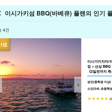
이시가키섬 BBQ(바베큐) 플랜의 인기 
총 4건
이시가키지마/저
징 + 선상 B
《2일전까지 취소
성인(중학생 이상)
소인(3세~초등학생
(