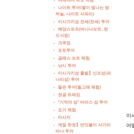
나이트 투어(별이 빛나는 밤
하늘, 나이트 사파리)
이시가키섬 전세(전세) 투어
해양스포츠(바나나보트, 윈
드서핑)
크루징
포토투어
글래스 보트 체험
낚시 투어
이시가키섬 출발】신조섬(파
나리섬) 투어
돌핀 투어(돌고래 체험)
정글 트레킹
"기적의 섬" 바라스 섬 투어
요가 체험
이
마사지
계절 한정】반딧불이 사가리
어
바나 투어