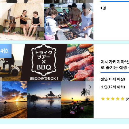
쉬☆요가・킥복
티! (No.584)
1명
이시가키지마/선
로 즐기는 절경 선
성인(13세 이상)
소인(12세 이하)
(