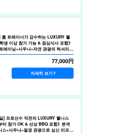
 톱 트레이너가 감수하는 LUXURY 웰
학생 이상 참가 가능 & 점심식사 포함》
 트레이닝×사우나×자연 관광의 럭셔리
가・킥복싱・스노클링 등 다채로운 절경
77,000
円
95)
자세히 보기
] 프로선수 직전의 LUXURY 웰니스
터 참가 OK & 선상 BBQ 포함》본격
니스×사우나×절경 관광으로 심신 리프레