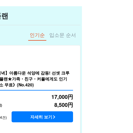
플랜
인기순
입소문 순서
녁】아름다운 석양에 감동! 선셋 크루
BQ 플랜★가족・친구・커플에게도 인기
 무료》(No.420)
17,000
円
8,500
円
)
자세히 보기
34건)