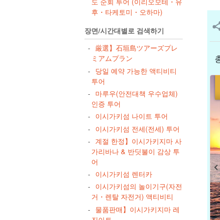
도 순회 투어 (이리오모테・유
후・타케토미・오하마)
장면/시간대별로 검색하기
厳選】石垣島ツアーズプレ
ミアムプラン
당일 예약 가능한 액티비티
투어
마루우(안전대책 우수업체)
인증 투어
이시가키섬 나이트 투어
이시가키섬 전세(전세) 투어
계절 한정】이시가키지마 사
가리바나 & 반딧불이 감상 투
어
이시가키섬 렌터카
이시가키섬의 놀이기구(자전
거・렌탈 자전거) 액티비티
물품판매】이시가키지마 레
진아트