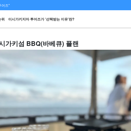
투어즈"
순위
이시가키지마 투어즈가 '선택받는 이유'란?
시가키섬 BBQ(바베큐) 플랜
스팟에서
당일 예약 OK
할인 혜택
프리미엄
렌터카
관광
검색하기
플랜
세트 플랜
엄선된 플랜