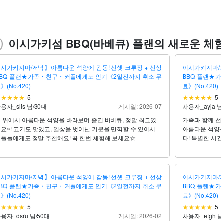
이시가키섬 BBQ(바베큐) 플랜의 새로운 체
시가키지마/저녁】아름다운 석양에 감동! 선셋 크루징 + 선상
이시가키지마/
BBQ 플랜★가족・친구・커플에게도 인기《2일전까지 취소 무
BBQ 플랜★
》(No.420)
료》(No.420)
5
5
용자_slis 님
/
30대
게시일: 2026-07
사용자_ayja 
 위에서 아름다운 석양을 바라보며 즐긴 바비큐, 정말 최고였
가족과 함께 선
요~! 고기도 맛있고, 일상을 벗어난 기분을 만끽할 수 있어서
아름다운 석양
플들에게도 정말 추천해요! 꼭 한번 체험해 보세요☆
다! 특별한 시
시가키지마/저녁】아름다운 석양에 감동! 선셋 크루징 + 선상
이시가키지마/
BBQ 플랜★가족・친구・커플에게도 인기《2일전까지 취소 무
BBQ 플랜★
》(No.420)
료》(No.420)
5
5
용자_dsru 님
/
50대
게시일: 2026-02
사용자_efgh 