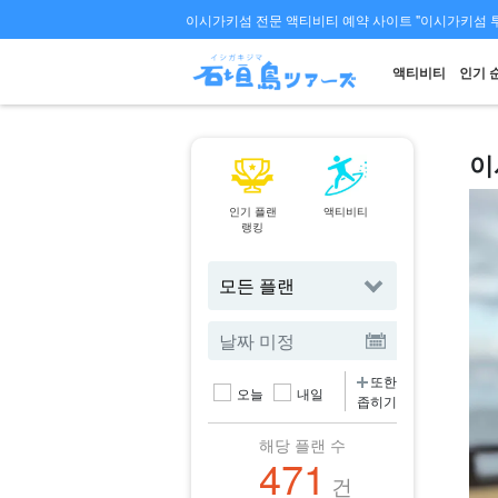
이시가키섬 전문 액티비티 예약 사이트 "이시가키섬 
액티비티
인기 
이
인기 플랜
액티비티
페리
랭킹
티켓 예약
또한
오늘
내일
좁히기
해당 플랜 수
471
건