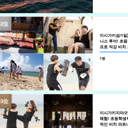
이시가키섬/1일]
니스 투어! 초등
프로 직강 비치
힐링 체험☆요
액티비티! (No.5
1명
이시가키지마/2일
체험! 초등학생부
적인 비치 피트