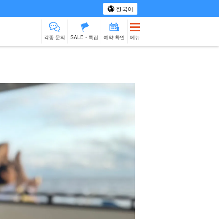
한국어
각종 문의
SALE・특집
예약 확인
메뉴
 투어
스파 & 릴랙스
모노즈쿠리 체험
물건 판매
베이비시터
이시가키섬
제션
출장 요리