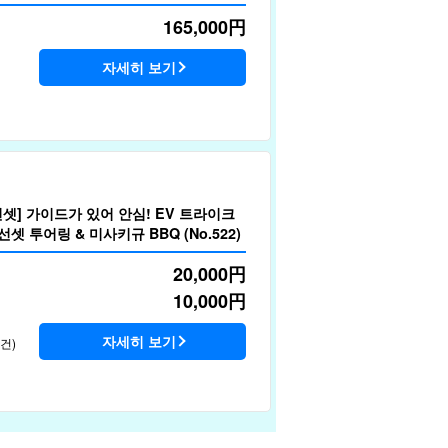
싱・스노클링 등 충실한 대자연 액티비
165,000
円
자세히 보기
셋] 가이드가 있어 안심! EV 트라이크
셋 투어링 & 미사키규 BBQ (No.522)
20,000
円
10,000
円
자세히 보기
2건)