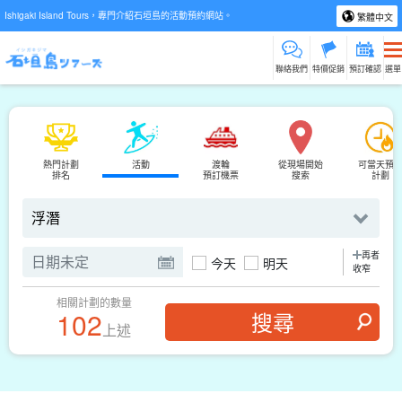
Ishigaki Island Tours，專門介紹石垣島的活動預約網站。
繁體中文
聯絡我們
特價促銷
預訂確認
選單
熱門計劃
活動
渡輪
從現場開始
可當天預
排名
預訂機票
搜索
計劃
再者
今天
明天
收窄
相關計劃的數量
102
上述