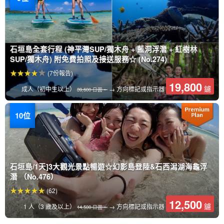
石垣島全套行程 (神平灣SUP/獨木舟 + 藍洞浮潛 + 紅樹林
SUP/獨木舟) 附免費拍照及接送服務☆ (No.274)
(7份報告)
19,800
鑢
成人（初中生以上）
→ 方向標記或指示器
39,600 日圓。
石垣島/1天]3大觀光景點暢遊☆幻影島登陸&石西潟湖海龜浮
潛 （No.476）
(62)
12,500
鑢
1 人（3 歲及以上）
→ 方向標記或指示器
14,500 日圓。