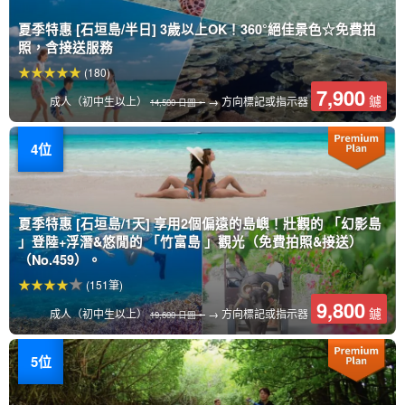
夏季特惠 [石垣島/半日] 3歲以上OK！360°絕佳景色☆免費拍
照，含接送服務
(180)
7,900
鑢
成人（初中生以上）
→ 方向標記或指示器
14,500 日圓。
夏季特惠 [石垣島/1天] 享用2個偏遠的島嶼！壯觀的 「幻影島
」登陸+浮潛&悠閒的 「竹富島 」觀光（免費拍照&接送）
（No.459）。
(151筆)
9,800
鑢
成人（初中生以上）
→ 方向標記或指示器
19,600 日圓。