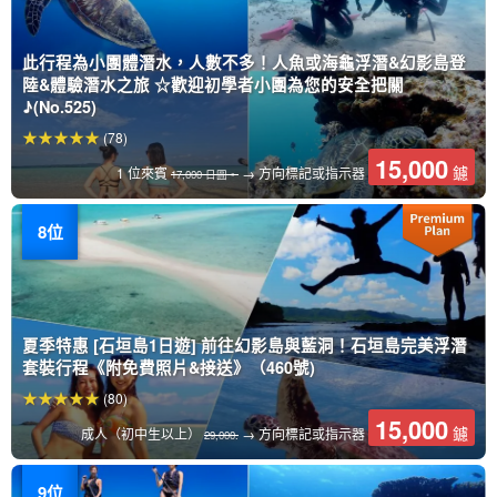
此行程為小團體潛水，人數不多！人魚或海龜浮潛&幻影島登
陸&體驗潛水之旅 ☆歡迎初學者小團為您的安全把關
♪(No.525)
(78)
15,000
鑢
1 位來賓
→ 方向標記或指示器
17,000 日圓。
夏季特惠 [石垣島1日遊] 前往幻影島與藍洞！石垣島完美浮潛
套裝行程《附免費照片&接送》（460號)
(80)
15,000
鑢
成人（初中生以上）
→ 方向標記或指示器
29,000.