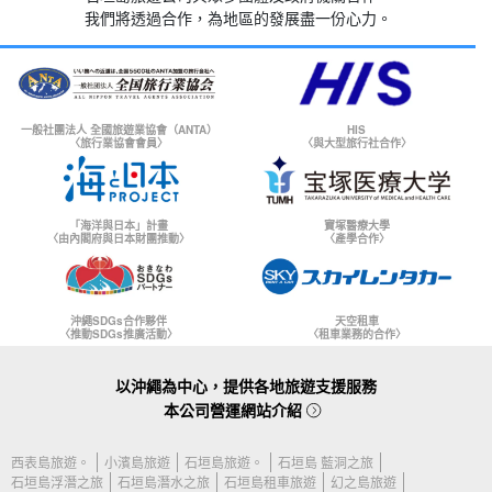
我們將透過合作，為地區的發展盡一份心力。
一般社團法人 全國旅遊業協會（ANTA）
HIS
〈旅行業協會會員〉
〈與大型旅行社合作〉
「海洋與日本」計畫
寶塚醫療大學
〈由內閣府與日本財團推動〉
〈產學合作〉
沖繩SDGs合作夥伴
天空租車
〈推動SDGs推廣活動〉
〈租車業務的合作〉
以沖繩為中心，提供各地旅遊支援服務
本公司營運網站介紹
西表島旅遊。
小濱島旅遊
石垣島旅遊。
石垣島 藍洞之旅
石垣島浮潛之旅
石垣島潛水之旅
石垣島租車旅遊
幻之島旅遊