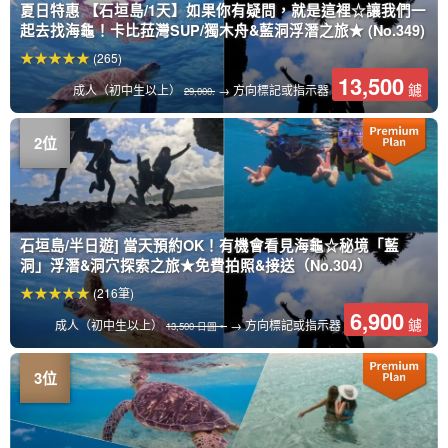
夏日特惠 【石垣島/1天】如果你有疑問，就是這裡☆讓我們一
起去找海龜！卡比菈灣SUP/獨木舟&藍洞浮潛之旅★ (No.349)
(265)
13,500
鑢
成人（初中生以上）
→ 方向標記或指示器
29,000.
石垣島/半日遊] 當天預約OK！有機會看見海龜☆秘境「藍
洞」浮潛&洞穴探索之旅★免費拍照&接送（No.304）
(216筆)
6,900
鑢
成人（初中生以上）
→ 方向標記或指示器
13,500 日圓。