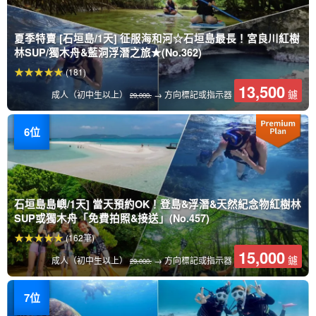
夏季特賣 [石垣島/1天] 征服海和河☆石垣島最長！宮良川紅樹
林SUP/獨木舟&藍洞浮潛之旅★(No.362)
(181)
13,500
鑢
成人（初中生以上）
→ 方向標記或指示器
29,000.
石垣島島嶼/1天] 當天預約OK！登島&浮潛&天然紀念物紅樹林
SUP或獨木舟「免費拍照&接送」(No.457)
(162筆)
15,000
鑢
成人（初中生以上）
→ 方向標記或指示器
29,000.