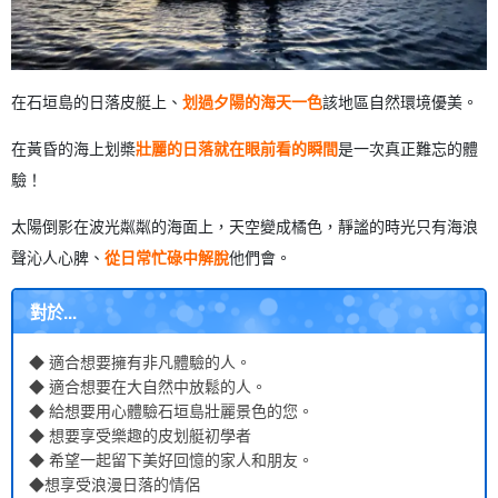
在石垣島的日落皮艇上、
划過夕陽的海天一色
該地區自然環境優美。
在黃昏的海上划槳
壯麗的日落就在眼前
看的瞬間
是一次真正難忘的體
驗！
太陽倒影在波光粼粼的海面上，天空變成橘色，靜謐的時光只有海浪
聲沁人心脾、
從日常忙碌中解脫
他們會。
對於...
◆ 適合想要擁有非凡體驗的人。
◆ 適合想要在大自然中放鬆的人。
◆ 給想要用心體驗石垣島壯麗景色的您。
◆ 想要享受樂趣的皮划艇初學者
◆ 希望一起留下美好回憶的家人和朋友。
◆想享受浪漫日落的情侶