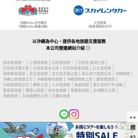
沖繩SDGs合作夥伴
天空租車
〈推動SDGs推廣活動〉
〈租車業務的合作〉
以沖繩為中心，提供各地旅遊支援服務
本公司營運網站介紹
西表島旅遊。
小濱島旅遊
石垣島旅遊。
石垣島 藍洞之旅
石垣島浮潛之旅
石垣島潛水之旅
石垣島租車旅遊
幻之島旅遊
與那國島旅遊
宮古島旅遊
宮古島浮潛之旅
南瓜洞穴旅遊公司
沖繩旅遊
沖繩山原旅遊公司
沖繩恩納村旅遊
沖繩滑翔傘之旅
慶良間旅遊
水納島旅遊公司
觀鯨之旅
久米島旅遊
奄美旅遊
屋久島的戶外活動
夏威夷旅遊
檀香山旅遊
普吉島旅遊
宿霧島旅遊
台灣觀光之旅
長野旅遊
北海道觀光之旅
尼塞科旅遊
××
標
(c) 2026 石垣島旅遊公司 版權所有。.