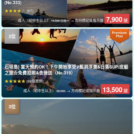
(No.333)
(67)
7,900
鑢
成人（初中生以上）
→ 方向標記或指示器
14,500 日圓。
石垣島] 當天預約OK！下午開始享受♪藍洞浮潛&日落SUP/皮艇
之旅☆免費拍照&含接送（No.319）
(69個案例)
13,500
鑢
成人（初中生以上）
→ 方向標記或指示器
28,000.