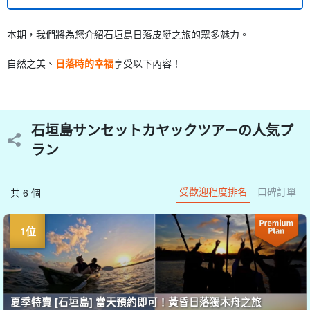
本期，我們將為您介紹石垣島日落皮艇之旅的眾多魅力。
自然之美、
日落時的幸福
享受以下內容！
石垣島サンセットカヤックツアーの人気プ
ラン
受歡迎程度排名
口碑訂單
共 6 個
夏季特賣 [石垣島] 當天預約即可！黃昏日落獨木舟之旅