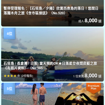
暫停受理報名：【石垣島／夕陽】欣賞西表島的落日！悠閒日
落獨木舟之旅《含市區接送》（No.520）
8,000
鑢
成人
石垣島 / 長倉灣 / 日落] 當天預約OK★日落星空夜間皮艇之旅
《有照片資料）（No.385
8,000
(2份報告)
鑢
1 位來賓