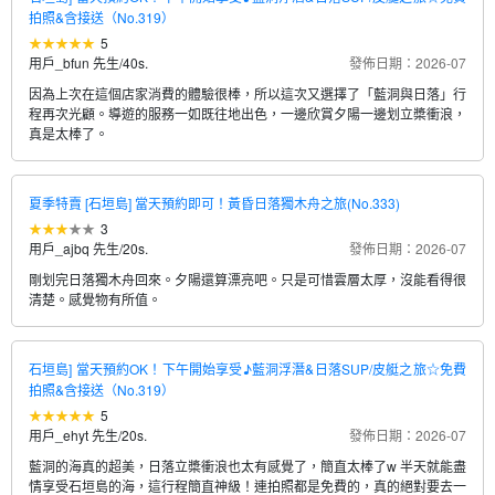
拍照&含接送（No.319）
5
用戶_bfun 先生
/
40s.
發佈日期：2026-07
因為上次在這個店家消費的體驗很棒，所以這次又選擇了「藍洞與日落」行
程再次光顧。導遊的服務一如既往地出色，一邊欣賞夕陽一邊划立槳衝浪，
真是太棒了。
夏季特賣 [石垣島] 當天預約即可！黃昏日落獨木舟之旅(No.333)
3
用戶_ajbq 先生
/
20s.
發佈日期：2026-07
剛划完日落獨木舟回來。夕陽還算漂亮吧。只是可惜雲層太厚，沒能看得很
清楚。感覺物有所值。
石垣島] 當天預約OK！下午開始享受♪藍洞浮潛&日落SUP/皮艇之旅☆免費
拍照&含接送（No.319）
5
用戶_ehyt 先生
/
20s.
發佈日期：2026-07
藍洞的海真的超美，日落立槳衝浪也太有感覺了，簡直太棒了w 半天就能盡
情享受石垣島的海，這行程簡直神級！連拍照都是免費的，真的絕對要去一