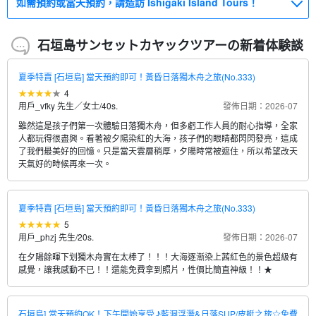
如需預約或當天預約，請造訪 Ishigaki Island Tours！
石垣島サンセットカヤックツアーの新着体験談
夏季特賣 [石垣島] 當天預約即可！黃昏日落獨木舟之旅(No.333)
4
用戶_vfky 先生／女士
/
40s.
發佈日期：2026-07
雖然這是孩子們第一次體驗日落獨木舟，但多虧工作人員的耐心指導，全家
人都玩得很盡興。看著被夕陽染紅的大海，孩子們的眼睛都閃閃發亮，這成
了我們最美好的回憶。只是當天雲層稍厚，夕陽時常被遮住，所以希望改天
天氣好的時候再來一次。
夏季特賣 [石垣島] 當天預約即可！黃昏日落獨木舟之旅(No.333)
5
用戶_phzj 先生
/
20s.
發佈日期：2026-07
在夕陽餘暉下划獨木舟實在太棒了！！！大海逐漸染上茜紅色的景色超級有
感覺，讓我感動不已！！還能免費拿到照片，性價比簡直神級！！★
石垣島] 當天預約OK！下午開始享受♪藍洞浮潛&日落SUP/皮艇之旅☆免費