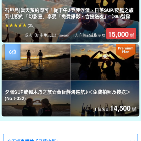
石垣島]當天預約即可！從下午♪登陸浮潛、日落SUP/皮艇之旅
到壯觀的「幻影島」享受「免費攝影、含接送機」（395號房
(35)
15,000
鑢
成人（初中生以上）
→ 方向標記或指示器
29,000.
夕陽SUP或獨木舟之旅☆黃昏靜海巡航♪＜免費拍照及接送＞
(No.t-332)
14,500
鑢
1 位來賓