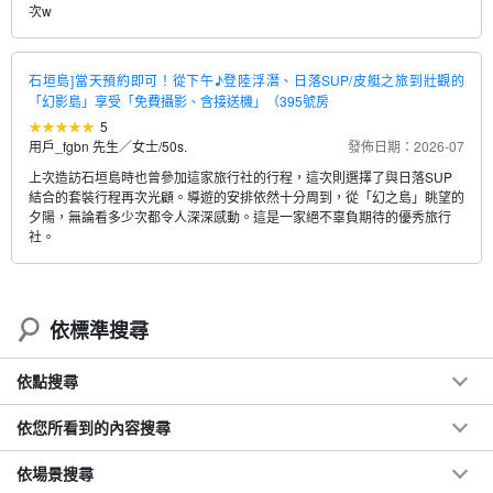
次w
石垣島]當天預約即可！從下午♪登陸浮潛、日落SUP/皮艇之旅到壯觀的
「幻影島」享受「免費攝影、含接送機」（395號房
5
用戶_fgbn 先生／女士
/
50s.
發佈日期：2026-07
上次造訪石垣島時也曾參加這家旅行社的行程，這次則選擇了與日落SUP
結合的套裝行程再次光顧。導遊的安排依然十分周到，從「幻之島」眺望的
夕陽，無論看多少次都令人深深感動。這是一家絕不辜負期待的優秀旅行
社。
依標準搜尋
依點搜尋
依您所看到的內容搜尋
依場景搜尋