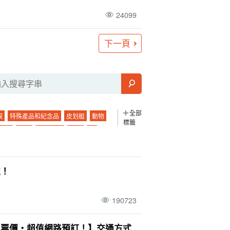
24099
下一頁
全部
取
特殊產品和紀念品
皮划艇
動物
標籤
夜景
珊瑚
城鎮地區
粘蠓
營
燒烤
濱島幻影島
山
釣魚
絕景
早上
長期服務
酒吧
觀景台
渡輪
處！
石垣島的海上運動
Mar.
四月。
竹富島
裝束
晚餐
190723
卡比拉灣
石灰岩洞
冬季
戟葉魚黃草
0 歲
七月
小笠原諸島
天氣
水牛
・票價・超值網路預訂！】交通方式