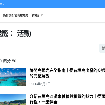
網站。
。
為什麼石垣島旅遊是 「首選」？
標籤： 活動
從現場開始
可當天預約
超值折扣
保費
租車
觀
搜索
計劃
既定計劃
選定計劃
10 滿分 50
鳩間島觀光完全指南｜從石垣島出發的交
的完整解說
2026年8月7日
介紹石垣島沙灘車體驗與租賃的魅力｜從
行程，一應俱全