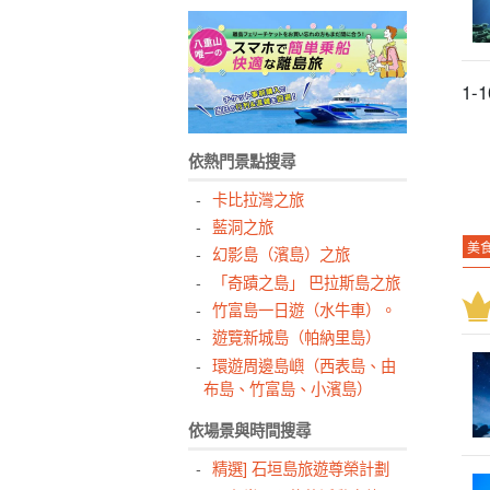
1-
依熱門景點搜尋
卡比拉灣之旅
藍洞之旅
美
幻影島（濱島）之旅
日
「奇蹟之島」 巴拉斯島之旅
竹富島一日遊（水牛車）。
熱
遊覽新城島（帕納里島）
暹
環遊周邊島嶼（西表島、由
孤
布島、竹富島、小濱島）
西
依場景與時間搜尋
四
精選] 石垣島旅遊尊榮計劃
孩