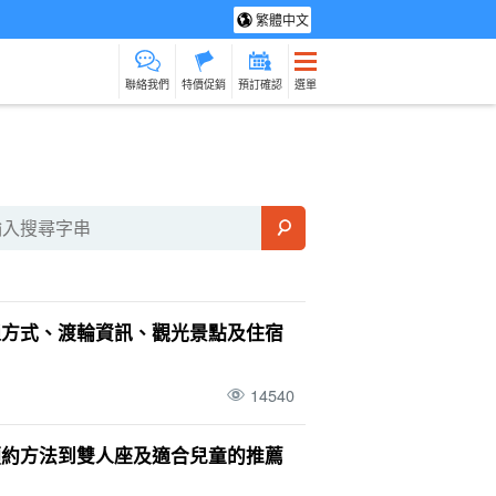
繁體中文
聯絡我們
特價促銷
預訂確認
選單
光旅遊
水療及放鬆
製造經驗
貨物銷售
保母
石垣島
動詞
在旅途中烹
通方式、渡輪資訊、觀光景點及住宿
14540
預約方法到雙人座及適合兒童的推薦