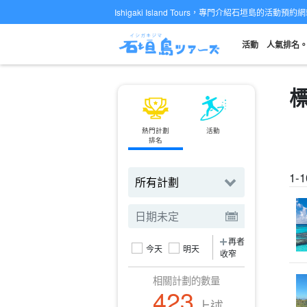
Ishigaki Island Tours，專門介紹石垣島的活動預約
活動
人氣排名
熱門計劃
活動
渡輪
排名
預訂機票
1-
再者
今天
明天
收窄
相關計劃的數量
423
上述