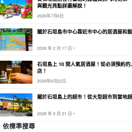
垣島上的橋梁
Sabichi 洞穴
團體旅遊
排名
1 歲
八月
與那國島
溫泉
水
與觀光亮點詳盡解說！
要
2 歲
九月。
波照間島
大浴池
水牛城汽車觀光
雨季
圓
觀光
浮潛
2026年7月6日
牛城之旅
吸管
駕駛課程
活動
潛水
對
4 歲
十一月。
倉島
天然溫泉
關於石垣島市中心靠近市中心的居酒屋和
2026 年 2 月 17 日。
石垣島上 10 間人氣居酒屋！從必須預約
店！
2026年6月22日
關於石垣島上的超市！從大型超市到當地
2026 年 5 月 21 日。
依標準搜尋