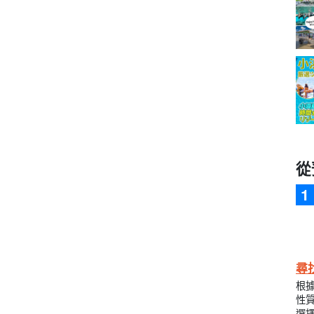
從
尋
根
性
選