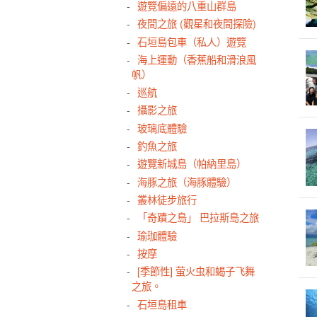
遊覽偏遠的八重山群島
夜間之旅 (觀星和夜間探險)
石垣島包車（私人）遊覽
海上運動（香蕉船和滑浪風
帆）
巡航
攝影之旅
玻璃底體驗
釣魚之旅
遊覽新城島（帕納里島）
海豚之旅（海豚體驗）
叢林徒步旅行
「奇蹟之島」 巴拉斯島之旅
瑜珈體驗
按摩
[季節性] 萤火虫和蝎子飞舞
之旅。
石垣島租車