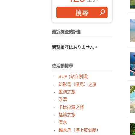
最近檢查的計劃
閲覧履歴はありません。
依活動搜尋
SUP (站立划槳)
幻影島（濱島）之旅
藍洞之旅
浮潛
卡比拉灣之旅
蝠鲼之旅
潛水
獨木舟（海上皮划艇）