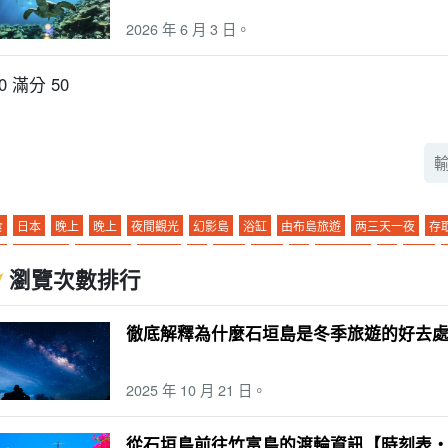
2026 年 6 月 3 日。
10 滿分 50
食
日本
晚上
晚上
夜間觀光
幻影島
浴缸
由布島旅遊
两三天一夜
存
暮
夜間活動
巴拉斯島
市中心
鼂
旅行
行踪
海
夜間導覽
雨
朝日
瀏覽次數排行
門旅遊
.... 河
海洋運動
日暮
半瓜形饅頭
十二月
珊瑚礁
三崎町
石垣島
清晨
栽
酒吧
帕納里島
室外
錯誤經驗
密林
海豚體驗
星空
二月
徹底解釋為什麼石垣島是冬季旅遊的好去
岛
玻璃舟
星空之旅
二月
早上
大氣溫度
飯店
海灘
魚
春季
徒步
表島（沖繩）
氣候
晚餐
模型課程
棒極了
夏天
手工製作體驗
畢業旅行
2025 年 10 月 21 日。
天三夜
便利店
秋天
萤火虫
拖兒帶女
五月。
由布島
私人物品
午餐
子
六月。
鸠摩島
溫度。
午餐
藍洞
西表島石灰岩洞穴
單獨旅行
駕駛
從石垣島前往竹富島的渡輪資訊【時刻表