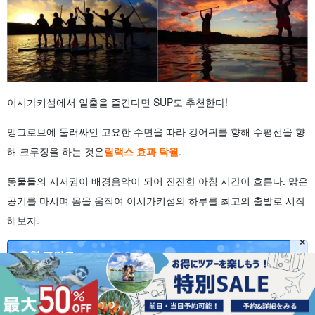
이시가키섬에서 일출을 즐긴다면 SUP도 추천한다!
맹그로브에 둘러싸인 고요한 수면을 따라 강어귀를 향해 수평선을 향
해 크루징을 하는 것은
릴랙스 효과 탁월
.
동물들의 지저귐이 배경음악이 되어 잔잔한 아침 시간이 흐른다. 맑은
공기를 마시며 몸을 움직여 이시가키섬의 하루를 최고의 출발로 시작
해보자.
×
추천 포인트
가족과 함께 즐길 수 있는
친절한 강의로 초보자도 안심!