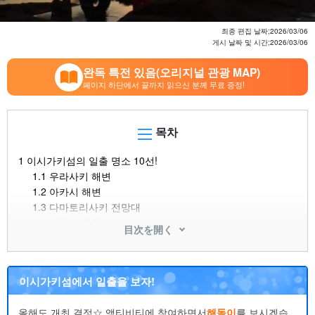
최종 편집 날짜;
2026/03/06
게시 날짜 및 시간;
2026/03/06
완독 특전 있음(오리지널 관광 MAP)
페이지 하단에서 끝까지 읽으신 분께 무료 증정!
목차
1
이시가키섬의 일출 명소 10선!
1.1
우라사키 해변
1.2
아카시 해변
1.3
다마토리사키 전망대
1.4
시라보 해안
目次を開く
1.5
오하마 해안
1.6
서던 게이트 브리지
1.7
이노다 어항
이시가키섬에서 일출을 보자!
1.8
⑧ 히라쿠보사키
1.9
⑨ 노지 임도
올해도 개최 결정☆ 액티비티에 참여하면서
해돋이
를 보시겠습