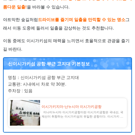
름다운 일출!
을 바라볼 수 있습니다.
야트막한 숲길처럼
드라이브를 즐기며 일출을 만끽할 수 있는 명소
그
래서 이동 도중에 들러서 일출을 감상하는 것도 추천합니다.
이동 중에도 이시가키섬의 매력을 느끼면서 효율적으로 관광을 즐기
길 바란다.
신이시가키섬 공항 부근 고지대 기본정보
명칭：신이시가키섬 공항 부근 고지대
교통편: 시내에서 차로 약 30분.
주차장 : 있음
이시가키지마-난누시마 이시가키공항
미나미누시마 이시가키공항이란 이시가키공항은 국내선, 국
제선이 취항하는 이시가키섬의 유일한 공항이다. 이시가키 공
항에는 도쿄, 오사카, 나고야에서 직항편이 취항하고 있어 매
우 편안하게 이시가키섬을 여행할 수 있다. 또한, 오사카(간사
이 국제공항) [...] [...].