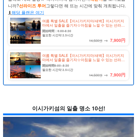
1.10
신이시가키 공항 인근 고지대
니까?
선라이즈 투어
그렇다면 해 뜨는 시간에 맞춰 개최됩니다.
2
이시가키섬의 추천 일출 액티비티
⬇︎
해당 플랜은 여기
2.1
이시가키섬의 일출 액티비티 ①선라이즈 카누(카약)
2.2
이시가키섬의 일출 액티비티 선라이즈 SUP 투어
여름 특별 SALE【이시가키지마/새벽】이시가키지
마에서 일출을 즐기자☆아침을 느낄 수 있는 선라이
2.3
이시가키섬의 일출 체험 일출과 함께 하는 해변 청소 체
즈 SUP 투어★사진 무료&송영 포함(No.311)
開始時間：6:00-8:30
험
필요한 시간약 2.5시간
→
7,900
円
2.4
이시가키섬의 일출 액티비티 이른 아침 리트리트 투어
14,500엔
3
요약
여름 특별 SALE【이시가키지마/새벽】이시가키지
마에서 일출을 즐기자☆아침을 느낄 수 있는 선라이
즈 카약 투어★사진 무료&송영 포함(No.312)
開始時間6:00~8:30
필요한 시간약 2.5시간
→
7,900
円
14,500엔
이시가키섬의 일출 명소 10선!