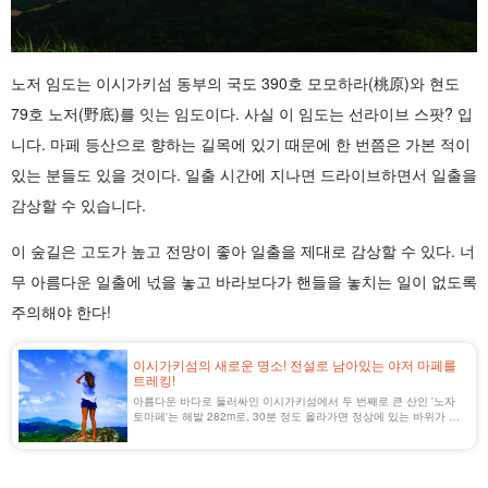
노저 임도는 이시가키섬 동부의 국도 390호 모모하라(桃原)와 현도
79호 노저(野底)를 잇는 임도이다. 사실 이 임도는 선라이브 스팟? 입
니다. 마페 등산으로 향하는 길목에 있기 때문에 한 번쯤은 가본 적이
있는 분들도 있을 것이다. 일출 시간에 지나면 드라이브하면서 일출을
감상할 수 있습니다.
이 숲길은 고도가 높고 전망이 좋아 일출을 제대로 감상할 수 있다. 너
무 아름다운 일출에 넋을 놓고 바라보다가 핸들을 놓치는 일이 없도록
주의해야 한다!
이시가키섬의 새로운 명소! 전설로 남아있는 야저 마페를
트레킹!
아름다운 바다로 둘러싸인 이시가키섬에서 두 번째로 큰 산인 '노자
토마페'는 해발 282m로, 30분 정도 올라가면 정상에 있는 바위가 보
인다. 그곳에서는 360° 파노라마의 절경을 즐길 수 있다!