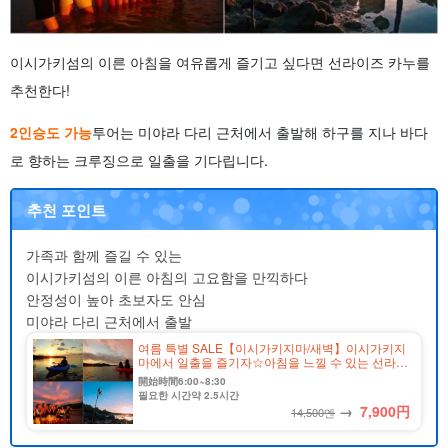
이시가키섬의 이른 아침을 여유롭게 즐기고 싶다면 선라이즈 카누를
추천한다!
2인승도 가능
투어는 미야라 다리 근처에서 출발해 하구를 지나 바다
로 향하는 크루징으로 일출을 기다립니다.
추천 포인트
가족과 함께 즐길 수 있는
이시가키섬의 이른 아침의 고요함을 만끽하다
안정성이 높아 초보자도 안심
미야라 다리 근처에서 출발
여름 특별 SALE【이시가키지마/새벽】이시가키지
마에서 일출을 즐기자☆아침을 느낄 수 있는 선라이
즈 카약 투어★사진 무료&송영 포함(No.312)
開始時間6:00~8:30
필요한 시간약 2.5시간
→
7,900
円
14,500엔