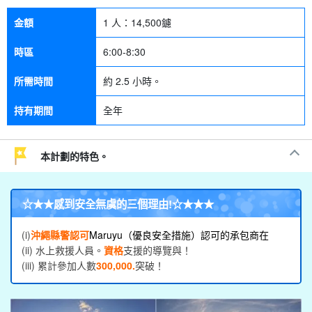
金額
1 人：
14,500
鑢
時區
6:00-8:30
所需時間
約 2.5 小時。
持有期間
全年
本計劃的特色。
☆★★
感到安全無虞的三個理由
!☆★★★
(i)
沖繩縣警認可
Maruyu（優良安全措施）認可的承包商在
(ii) 水上救援人員。
資格
支援的導覽與！
(iii) 累計參加人數
300,000.
突破！