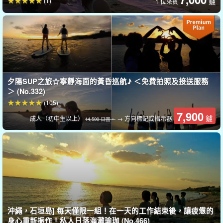
(1)
鑢
1 位來賓
夕陽SUP之旅☆寧靜海面的黃昏巡航♪ ＜免費拍照及接送服務
＞ (No.332)
(105)
7,900
鑢
成人（初中生以上）
→ 方向標記或指示器
14,500 日圓。
免費照片資料贈品
在參觀期間，導遊會用特殊的防水相機為您拍照，並免費向您出示
沖繩，石垣島] 每天僅限一組！在一天的工作結束後，讓疲憊的
身心重新振作！私人日落海灘瑜珈 (No.466)