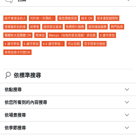
新年第一個日出的人來說。
也建議用於！
給不會游泳的人
可於前一天預約。
最低價格保證
雨天 OK
受多重配額限制
建議：
受報復折扣約束
初學者
提供英文版本
免費照片服務
提供接送服務
熱門指南
◆
包含免費相片資料
團體和大型團體 OK
帶淋浴
Maruyu（出色的安全措施）承包商
3 歲可參加
包括免費租借觀光器材
4 歲可參加
5 歲可參加
6-9 歲可參加。
可以包租
空手而來也無妨
◆旅遊參與者福利頁面介紹。
本地信用卡付款OK
◆ 參加日期。
前一天 18:00 前無需支付取消費用
包括往返石垣島市中心區域的交通費用。
◆享受療癒魔法時光。
◆ 早起享受遙遠島嶼的清晨。
依標準搜尋
依點搜尋
↓這裡提供日出皮艇之旅↓。
依您所看到的內容搜尋
夏季特賣[石垣島/清晨]石垣島日出☆感受日出的皮艇之
旅★免費拍照&接送(No.312)
依場景搜尋
開始時間早上6:00-8:30
所要時間：約 2.5 小時。
→ 方向標記或指示器
7,900
鑢
14,500 日圓。
依季節搜尋