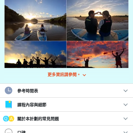
更多資訊請參閱。
參考時間表
重新開始新的一天☆。
令人印象深刻的日出日出 SUPor 獨木舟之旅
課程內容與細節
清晨的 SUP 巡航穿越紅樹林。
關於本計劃的常見問題
對於那些想在旅行的最後一天玩到最後一分鐘，或者想在石垣島看
口碑