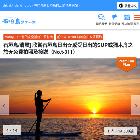
Ishigaki Island Tours，專門介紹石垣島的活動預約網站。
繁體中文
聯絡我們
特價促銷
預訂確認
選單
Maruyu（出色的安全措施）承包商
前一天 18:00 前可自由取消預約
石垣島/清晨] 欣賞石垣島日出☆感受日出的SUP或獨木舟之
旅★免費拍照及接送（No.t-311）
4
/
14
1 人：
14,500
鑢