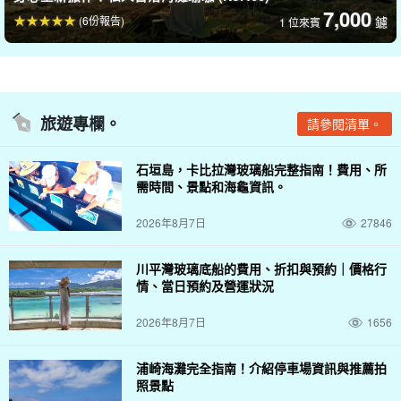
資料。
7,000
(6份報告)
鑢
1 位來賓
[NEW] 總參與人數超過 300,000 人！
附免費相片資料
包括免費租借觀光器材
旅遊專欄。
請參閱清單。
◆旅遊參與者福利頁面介紹。
參加日期前一天 18:00 前取消不收費
◆ 由具有水上救援資格的導遊提供支援。
石垣島，卡比拉灣玻璃船完整指南！費用、所
需時間、景點和海龜資訊。
2026年8月7日
27846
川平灣玻璃底船的費用、折扣與預約｜價格行
情、當日預約及營運狀況
2026年8月7日
1656
浦崎海灘完全指南！介紹停車場資訊與推薦拍
照景點