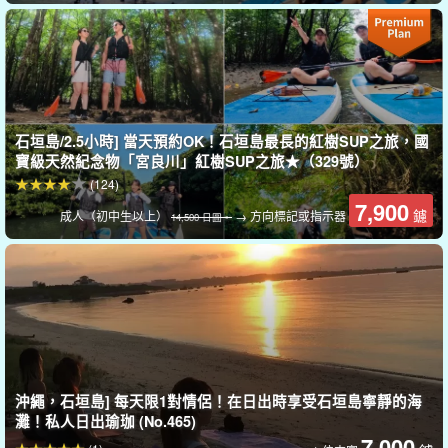
有針對初學者的講座，任何人都可以輕鬆上手。
石垣島/2.5小時] 當天預約OK！石垣島最長的紅樹SUP之旅，國
寶級天然紀念物「宮良川」紅樹SUP之旅★（329號）
(124)
7,900
鑢
成人（初中生以上）
→ 方向標記或指示器
14,500 日圓。
導遊提供良好的支援。
嚮導都是。
水上救援員資格。
我們舉辦我們會慢慢地、仔細地給您
沖繩，石垣島] 每天限1對情侶！在日出時享受石垣島寧靜的海
講解，所以歡迎小孩子和游泳技術差的人加入我們。
灘！私人日出瑜珈 (No.465)
7,000