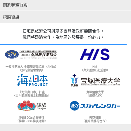
關於聯盟行銷
招聘資訊
石垣島旅遊公司與眾多團體及政府機關合作，
我們將透過合作，為地區的發展盡一份心力。
一般社團法人 全國旅遊業協會（ANTA）
HIS
〈旅行業協會會員〉
〈與大型旅行社合作〉
「海洋與日本」計畫
寶塚醫療大學
〈由內閣府與日本財團推動〉
〈產學合作〉
沖繩SDGs合作夥伴
天空租車
〈推動SDGs推廣活動〉
〈租車業務的合作〉