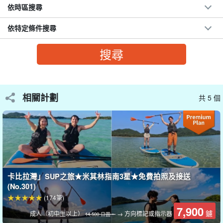
依時區搜尋
依特定條件搜尋
相關計劃
共 5 個
乘坐 SUP 或獨木舟開始新的一天！
卡比拉灣」SUP之旅★米其林指南3星★免費拍照及接送
(No.301)
首先在 Miyara River 上乘坐 SUP 或獨木舟觀賞日出，然後在紅樹林
(174筆)
河流的晨霧中巡航至可以看到地平線的河口。
7,900
鑢
成人（初中生以上）
→ 方向標記或指示器
14,500 日圓。