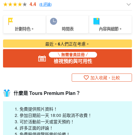
4.4
(
8 評論
)
計劃特色。
時間表
內容與細節。
最近。
6
人們正在考慮。
無需會員註冊
檢視預約與可用性
加入收藏・比較
什麼是 Tours Premium Plan？
免費提供照片資料！
參加日期前一天 18:00 前取消不收費！
可於活動前一天或當天預約！
許多正面的評論！
免費租借遊覽所需的設備！