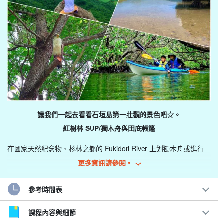
讓我們一起去看看石垣島第一壯觀的景色吧☆。
紅樹林 SUP/獨木舟與田底帳篷
在國家天然紀念物、杉林之鄉的 Fukidori River 上划獨木舟或進行
SUP 巡航、
此計畫包括徒步前往石垣島第二高峰 Nosoko Marpei。
更多資訊請參閱。
可以眺望地平線的蔚藍大海與石垣島的綠色形成強烈對比！
參考時間表
課程內容與細節