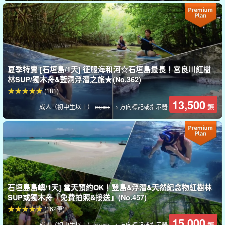
Yabiku 瀑布。
矢比古瀑布（Yabiku no Taki）是流向石垣島北部的福津川上的瀑
布。此瀑布據說是 「配對瀑布」，強烈推薦給一起旅行的情侶。這
絕對是一個會讓您有冒險感的瀑布！
夏季特賣 [石垣島/1天] 征服海和河☆石垣島最長！宮良川紅樹
林SUP/獨木舟&藍洞浮潛之旅★(No.362)
(181)
13,500
鑢
成人（初中生以上）
→ 方向標記或指示器
29,000.
石垣島島嶼/1天] 當天預約OK！登島&浮潛&天然紀念物紅樹林
SUP或獨木舟「免費拍照&接送」(No.457)
(162筆)
15,000
鑢
成人（初中生以上）
→ 方向標記或指示器