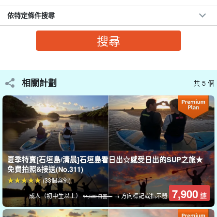
依特定條件搜尋
相關計劃
共 5 個
夏季特賣[石垣島/清晨]石垣島看日出☆感受日出的SUP之旅★
免費拍照&接送(No.311)
Fuki-dori River.
(33個案例)
7,900
與島上流域最大的宮良川相比，福津川較為緊湊，但由於從河口到
鑢
成人（初中生以上）
→ 方向標記或指示器
14,500 日圓。
上游交通便利，是欣賞各流域動植物變化的熱門地點之一。