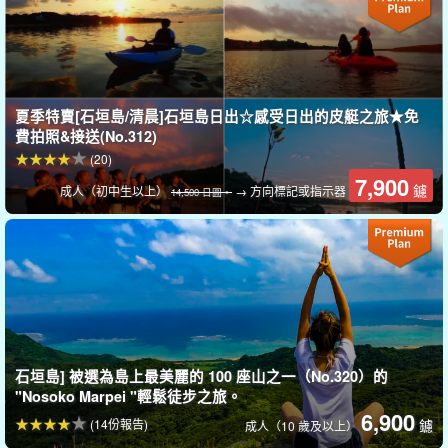
*本計劃提供獨木舟或 SUP 兩種選擇。
夏季特賣[石垣島/清晨]石垣島日出☆感受日出的皮艇之旅★免
費拍照&接送(No.312)
(20)
7,900
鑢
成人（初中生以上）
→ 方向標記或指示器
14,500 日圓。
石垣島] 被選為島上最美麗的 100 座山之一（No.320）的
Yabiku 瀑布 (Yabiku no Taki)
"Nosoko Marpei "輕鬆徒步之旅。
6,900
(14份報告)
鑢
成人（10 歲及以上）
享受完 SUP（獨木舟）之後，我們移動到另一個地點，徒步前往