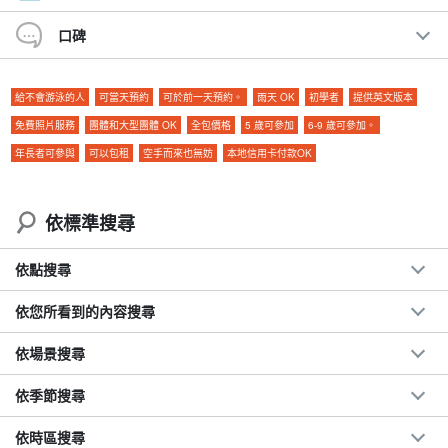
口碑
給不會游泳的人
可當天預約
可於前一天預約。
雨天 OK
初學者
提供英文版本
免費照片服務
團體和大型團體 OK
全包價格
5 歲可參加
6-9 歲可參加。
年長者可參與
可以包租
空手而來也無妨
本地信用卡付款OK
依標準搜尋
依點搜尋
日本大理石斑岩魚 (Sebastiscus marmoratus)
依您所看到的內容搜尋
野底マーペー的正式名稱為野底岳，是一座自然豐富的山岳，距離
依場景搜尋
機場約 30 分鐘車程，距離石垣港遠島碼頭約 40 分鐘車程。
依季節搜尋
海拔 282 公尺，是石垣島的第二大山，爬上山 30 分鐘後就能看到
山頂岩石。
依時區搜尋