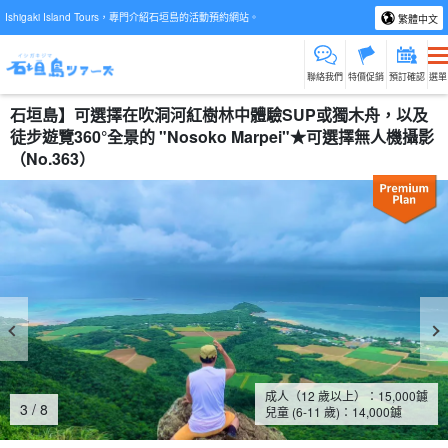
Ishigaki Island Tours，專門介紹石垣島的活動預約網站。
繁體中文
聯絡我們
特價促銷
預訂確認
選單
石垣島】可選擇在吹洞河紅樹林中體驗SUP或獨木舟，以及
徒步遊覽360°全景的 "Nosoko Marpei"★可選擇無人機攝影
（No.363）
成人（12 歲以上）：
15,000
鑢
4
/
8
兒童 (6-11 歲)：
14,000
鑢