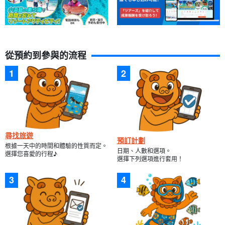
石垣島 (Ishigaki Island) 和幻影島 (Phantom Island) 周圍的海域以
美麗的珊瑚景點而聞名，其中包括日本最大的珊瑚礁之一，被稱為
「Ishi Nishikogoko」。
從預約到參與的流程
在水晶般清澈的水域中游泳，這裡有色彩繽紛的珊瑚和可愛的魚！
尋找旅遊
預訂計劃
根據一天中的時間和體驗的性質而定。
日期、人數和選項。
選擇您喜愛的行程♪
選擇下列選項進行套用！