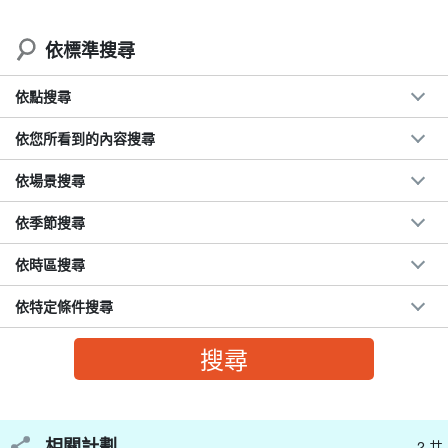
依標準搜尋
依點搜尋
依您所看到的內容搜尋
依場景搜尋
依季節搜尋
依時區搜尋
依特定條件搜尋
人魚傳說》中的新城島（Panari Island）。
Aragusukujima (新城島) 由兩個島嶼 (Kamijijima 和 Shimojijima) 組
成。
島上有未受破壞的珊瑚礁和大自然，島上沒有固定的船隻，所以要
相關計劃
2 共