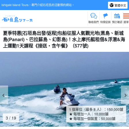
Ishigaki Island Tours，專門介紹石垣島的活動預約網站。
繁體中文
聯絡我們
特價促銷
預訂確認
選單
夏季特惠[石垣島出發/返程]包船征服人氣觀光地(黑島、新城
島(Panari)、巴拉蘇島、幻影島)！水上摩托艇租借&浮潛&海
上運動1天課程《接送・含午餐》（577號)
1 個單位（最多 8 人）：
150,000
鑢
★ 每增加一人：
10,000
鑢
4
/
19
★ 每增加一個裝置：
50,000
鑢