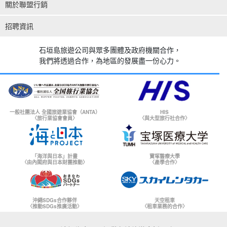
關於聯盟行銷
招聘資訊
石垣島旅遊公司與眾多團體及政府機關合作，
我們將透過合作，為地區的發展盡一份心力。
一般社團法人 全國旅遊業協會（ANTA）
HIS
〈旅行業協會會員〉
〈與大型旅行社合作〉
「海洋與日本」計畫
寶塚醫療大學
〈由內閣府與日本財團推動〉
〈產學合作〉
沖繩SDGs合作夥伴
天空租車
〈推動SDGs推廣活動〉
〈租車業務的合作〉