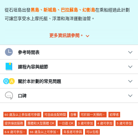
從石垣島出發
黑島、新城島、巴拉蘇島、幻影島
在乘船經過
此計劃
可讓您享受水上摩托艇、浮潛和海洋運動油管。
所有島嶼都是必遊的旅遊景點，您可以在一天內全部遊覽完畢，這
更多資訊請參閱。
是本計劃的獨特之處！
參考時間表
↓ 點選此處，瞭解可輕鬆與您的時間表整合的半天課程。
課程內容與細節
夏季特惠 [石垣島/半日] 盡情享受！租借噴射滑雪板附浮
潛裝備、酒店接送（No.575）
開始時間9:00-12:00 / 13:00-16:00
關於本計劃的常見問題
所要時間：約 3 小時。
→ 方向標記或指示器
45,000
鑢
55,000.
口碑
↓ 點選此處可獲得更豪華的一日課程 ↓。
夏季特惠 [石垣島/1天] 盡情玩樂！租借噴射飛機「附浮
60 歲及以上參加者可參觀
可自由支配時間
含餐
可於前一天預約。
初學者
潛裝備、酒店接送」(No.576)
提供接送服務
團體和大型團體 OK
一日遊 OK
3 歲可參加
4 歲可參加
5 歲可參加
開始時間9:00-16:00.
所要時間：約 7 小時。
6-9 歲可參加。
66 歲及以上可參加。
年長者可參與
可以包租
→ 方向標記或指示器
75,000
鑢
85,000.