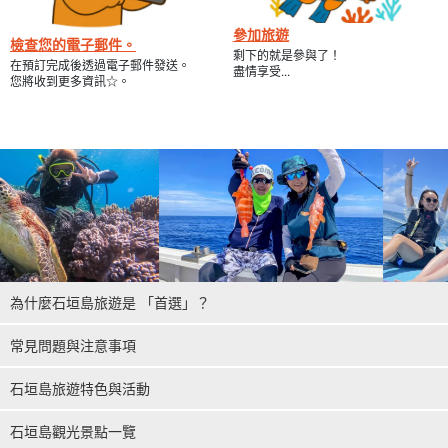
參加旅遊
第一次來，無後顧之憂，也不需要帶任何東西。
檢查您的電子郵件。
剩下的就是參與了！
由友善的工作人員提供全面支援！
在預訂完成後透過電子郵件發送。
盡情享受...
您將收到更多資訊☆。
您不能自己駕駛船或水上摩托車......但沒關係！我們友善的工作人員
會開車帶您遊覽。(有執照的駕駛員可以自己駕駛）。
我們也提供浮潛和海上運動管道所需的套裝和救生衣，因此您只需
要有玩樂的慾望即可！
請加入我們這個豪華又貪心的計劃，在石垣島附近的偏遠島嶼附近
海域，一起享受海上運動和浮潛的樂趣。
為什麼石垣島旅遊是 「首選」？
常見問題與注意事項
石垣島旅遊特色與活動
石垣島觀光景點一覽