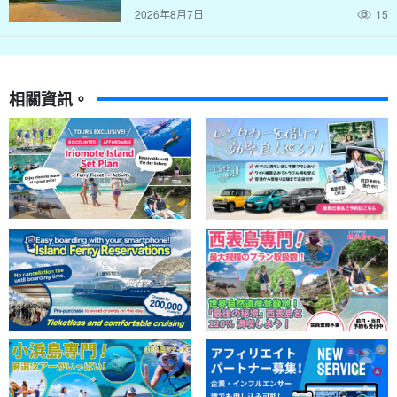
2026年8月7日
15
有在退潮時。
它之所以被稱為「幻影島」，是因為它從海中浮出，
並在漲潮時如幻影般下沉。
相關資訊。
石西潟湖