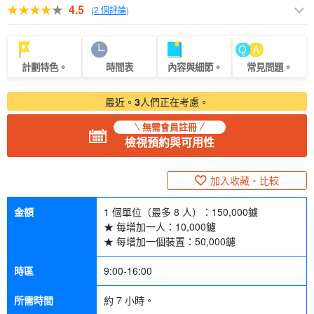
4.5
(
2 個評論
)
計劃特色。
時間表
內容與細節。
常見問題。
最近。
3
人們正在考慮。
無需會員註冊
檢視預約與可用性
加入收藏・比較
金額
1 個單位（最多 8 人）：
150,000
鑢
★ 每增加一人：
10,000
鑢
★ 每增加一個裝置：
50,000
鑢
時區
9:00-16:00
所需時間
約 7 小時。