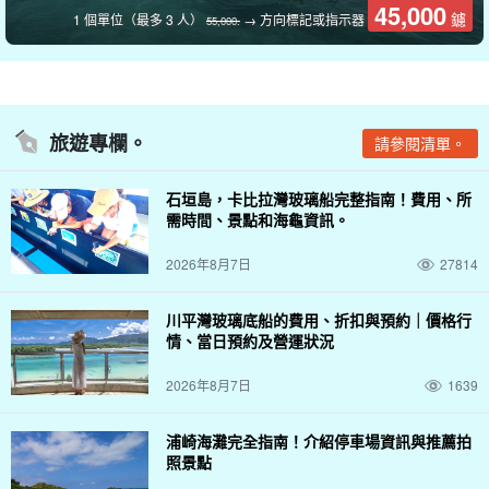
45,000
被稱為 「奇跡之島 」的巴拉蘇島是西表島北部上原港附近的一個偏
鑢
1 個單位（最多 3 人）
→ 方向標記或指示器
55,000.
僻小島。
島嶼由珊瑚碎片組成，這是島嶼的一大特色。
該區域周圍有無數的
活珊瑚。
旅遊專欄。
請參閱清單。
石垣島，卡比拉灣玻璃船完整指南！費用、所
需時間、景點和海龜資訊。
2026年8月7日
27814
川平灣玻璃底船的費用、折扣與預約｜價格行
情、當日預約及營運狀況
幻影島（濱島）。
2026年8月7日
1639
濱島（Hamashima）是一個無人居住的島嶼，由純白的沙灘組成，
漂浮在石垣島（Ishigaki Island）翠藍的海水中。
浦崎海灘完全指南！介紹停車場資訊與推薦拍
照景點
該島是一座幻影島嶼，在碧綠清澈的海面上閃耀著白色的光芒、
只