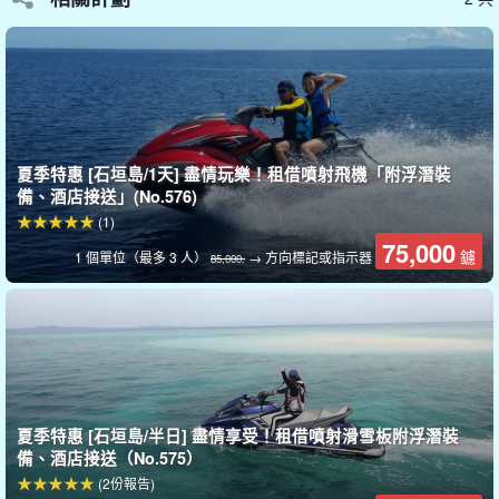
橫跨到這個島嶼，唯一的方法就是參加旅行團。
被稱為 Panari blue 的清澈海水和壯觀、未受破壞的自然景觀本身就
是一道亮麗的風景線。
不愧是未開發的島嶼之美。
公司擁有
夏季特惠 [石垣島/1天] 盡情玩樂！租借噴射飛機「附浮潛裝
備、酒店接送」(No.576)
(1)
75,000
鑢
1 個單位（最多 3 人）
→ 方向標記或指示器
85,000.
夏季特惠 [石垣島/半日] 盡情享受！租借噴射滑雪板附浮潛裝
備、酒店接送（No.575）
奇蹟之島」巴拉斯島。
(2份報告)