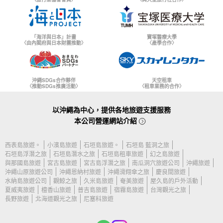
「海洋與日本」計畫
寶塚醫療大學
〈由內閣府與日本財團推動〉
〈產學合作〉
沖繩SDGs合作夥伴
天空租車
〈推動SDGs推廣活動〉
〈租車業務的合作〉
以沖繩為中心，提供各地旅遊支援服務
本公司營運網站介紹
西表島旅遊。
小濱島旅遊
石垣島旅遊。
石垣島 藍洞之旅
石垣島浮潛之旅
石垣島潛水之旅
石垣島租車旅遊
幻之島旅遊
與那國島旅遊
宮古島旅遊
宮古島浮潛之旅
南瓜洞穴旅遊公司
沖繩旅遊
沖繩山原旅遊公司
沖繩恩納村旅遊
沖繩滑翔傘之旅
慶良間旅遊
水納島旅遊公司
觀鯨之旅
久米島旅遊
奄美旅遊
屋久島的戶外活動
夏威夷旅遊
檀香山旅遊
普吉島旅遊
宿霧島旅遊
台灣觀光之旅
長野旅遊
北海道觀光之旅
尼塞科旅遊