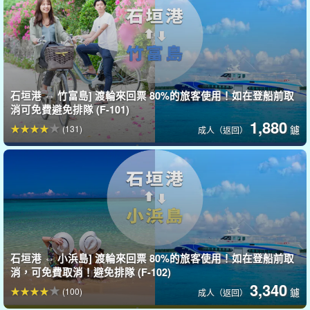
當地採購因大量排隊而損失時間...
建議提前線上預訂！
同日，石垣港遠島碼頭。
非常擁擠。
。
石垣港 ⇔ 竹富島] 渡輪來回票 80%的旅客使用！如在登船前取
預先在線上預訂，就不需要在活動當天購票！
消可免費避免排隊 (F-101)
1,880
請務必提前預約，因為這樣可以省去一路排隊買票的壓力，並讓您
(131)
鑢
成人（返回）
有充裕的時間登船。
點擊這裡查看渡輪擠塞的最新文章。
石垣港 ⇔ 小浜島] 渡輪來回票 80%的旅客使用！如在登船前取
消，可免費取消！避免排隊 (F-102)
3,340
(100)
鑢
成人（返回）