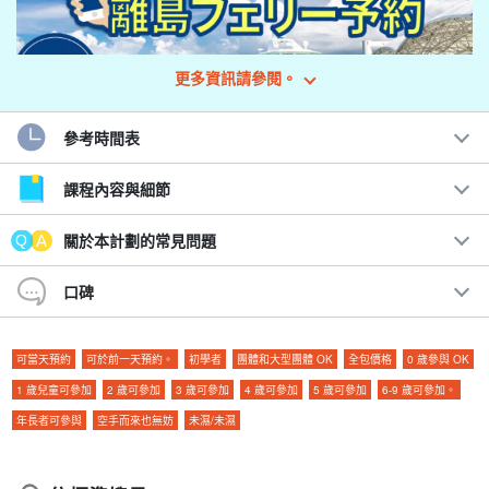
更多資訊請參閱。
參考時間表
課程內容與細節
鸠间岛是一个偏远的小岛，周长约 4 公里，人口约 50 人，距离石垣
關於本計劃的常見問題
岛乘渡轮约 50 分钟。
口碑
這裡的海水呈青金石色，非常美麗，被稱為 Hatoma blue，也被稱
為「青金石島」。
可當天預約
可於前一天預約。
初學者
團體和大型團體 OK
全包價格
0 歲參與 OK
Hatoma Island 是...
1 歲兒童可參加
2 歲可參加
3 歲可參加
4 歲可參加
5 歲可參加
6-9 歲可參加。
年長者可參與
空手而來也無妨
未濕/未濕
◆想欣賞沖繩原始風景的人。
◆ 想要進行數位排毒的人。
◆希望欣賞鳩間島藍色風景者。