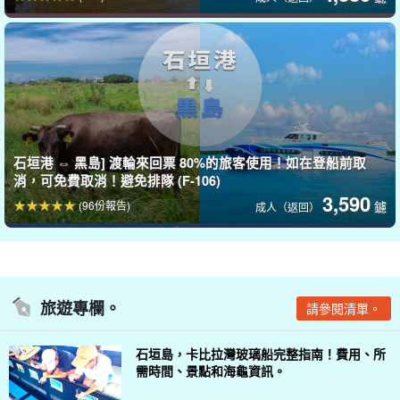
石垣港 ⇔ 黑島] 渡輪來回票 80%的旅客使用！如在登船前取
消，可免費取消！避免排隊 (F-106)
3,590
(96份報告)
鑢
成人（返回）
旅遊專欄。
請參閱清單。
石垣島，卡比拉灣玻璃船完整指南！費用、所
需時間、景點和海龜資訊。