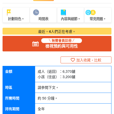
計劃特色。
時間表
內容與細節。
常見問題。
最近。
4
人們正在考慮。
無需會員註冊
檢視預約與可用性
加入收藏・比較
金額
成人（返回）：
6,370
鑢
小孩（往返）：
3,200
鑢
時區
請參閱下文。
所需時間
約 50 分鐘。
持有期間
全年