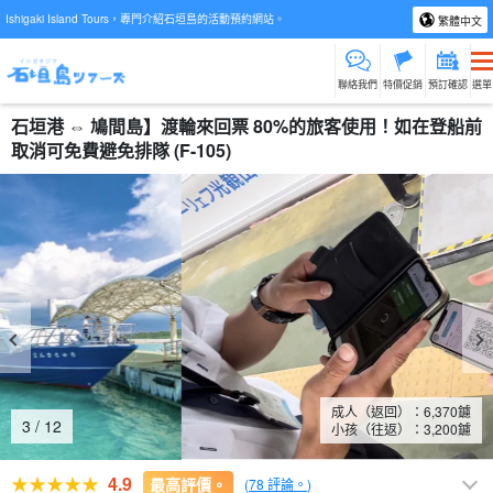
Ishigaki Island Tours，專門介紹石垣島的活動預約網站。
繁體中文
聯絡我們
特價促銷
預訂確認
選單
石垣港 ⇔ 鳩間島】渡輪來回票 80%的旅客使用！如在登船前
取消可免費避免排隊 (F-105)
成人（返回）：
6,370
鑢
4
/
12
小孩（往返）：
3,200
鑢
4.9
最高評價。
(
78 評論。
)