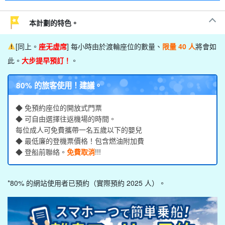
本計劃的特色。
[同上。
座无虚席
] 每小時由於渡輪座位的數量、
限量 40 人
將會如
此。
大步
提早預訂！
。
80% 的旅客使用！建議。
◆ 免預約座位的開放式門票
◆ 可自由選擇往返機場的時間。
每位成人可免費攜帶一名五歲以下的嬰兒
◆ 最低廉的登機票價格！包含燃油附加費
◆ 登船前聯絡。
免費取消
!!!
*80% 的網站使用者已預約（實際預約 2025 人）。