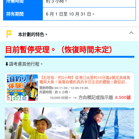
所需時間
約 3 小時。
持有期間
6 月 1 日至 10 月 31 日。
本計劃的特色。
目前暫停受理。（恢復時間未定）
⬇︎請考慮其他行程。
【石垣島／約3小時】從港口出發約10分鐘♪鎖定高級魚
種與大魚！無需自備釣具的半日五目釣體驗☆歡迎初學
者及家庭參與＜可將漁獲帶回居酒屋烹調＞5歲起即可
開始時間8:30-11:30 / 12:30-15:30.
參加！（No.298）
所要時間：約 3 小時。
→ 方向標記或指示器
8,500
鑢
12,000 日圓。