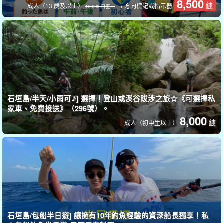
8,500
鑢
成人（13 歲及以上）
→ 方向標記或指示器
12,000 日圓。
石垣島/半天/小雨可♪] 選擇！登山或溪谷跋涉之旅☆《可選擇私
家車、免費接送》（296號）。
8,000
鑢
成人（初中生以上）
船名：Leo.
總長度：50 英尺。
最多可容納 20 人。
設備：GPS 魚叉、淋浴設備、廁所、帳篷。
石垣島/包船半日遊] 讓擁有10年釣魚經驗的資深船長獨享！私