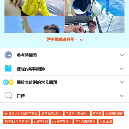
更多資訊請參閱。
參考時間表
課程內容與細節
手ぶらで気軽に釣りを楽しもう♪
Sabiki Gurukun 船上釣魚體驗課程
關於本計劃的常見問題
適合初學者
!不需要動手的 gurukun 釣魚體驗一定會讓每個人，從小
口碑
孩到大人，臉上都洋溢著笑容。
釣竿、捲線器和魚餌都有提供，您可以空手來。
60 歲及以上參加者可參觀
給不會游泳的人
可於前一天預約。
初學者
提供接送服務
團體和大型團體 OK
5 歲可參加
6-9 歲可參加。
空手而來也無妨
未濕/未濕
建議：