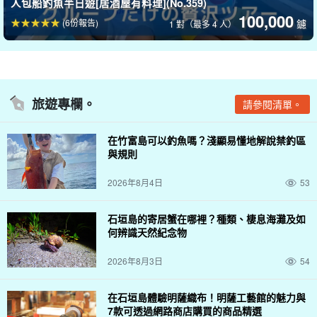
人包船釣魚半日遊[居酒屋有料理](No.359)
100,000
(6份報告)
鑢
1 對（最多 4 人）
旅遊專欄。
請參閱清單。
在竹富島可以釣魚嗎？淺顯易懂地解說禁釣區
與規則
2026年8月4日
53
石垣島的寄居蟹在哪裡？種類、棲息海灘及如
吃我們自己在酒館抓的魚！
何辨識天然紀念物
在釣魚體驗中捕獲的魚可在合作餐廳烹調食用。
2026年8月3日
54
他們會根據您釣到的魚的大小和種類，為您奉上最美味的菜餚，所
在石垣島體驗明薩織布！明薩工藝館的魅力與
以您必須靜觀其變！
7款可透過網路商店購買的商品精選