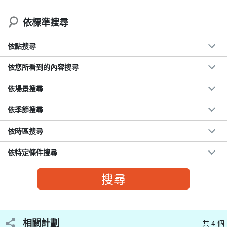
◆ 歡迎 5 歲的兒童參加。
依標準搜尋
◆行程靈活，可選擇上午或下午行程
◆ 輕微的波浪點，讓您不容易沉醉其中。
依點搜尋
◆ 無暇休息！體驗釣魚的樂趣！
依您所看到的內容搜尋
為了您的安全，我們也提供救生衣☆。
依場景搜尋
⬇︎ 這也很受歡迎！這裡有五眼船釣魚體驗之旅：⬇︎
依季節搜尋
【石垣島／約3小時】從港口出發約10分鐘♪鎖定高級魚
種與大魚！無需自備釣具的半日五目釣體驗☆歡迎初學
依時區搜尋
者及家庭參與＜可將漁獲帶回居酒屋烹調＞5歲起即可
開始時間8:30-11:30 / 12:30-15:30.
參加！（No.298）
所要時間：約 3 小時。
依特定條件搜尋
→ 方向標記或指示器
8,500
鑢
12,000 日圓。
相關計劃
共 4 個