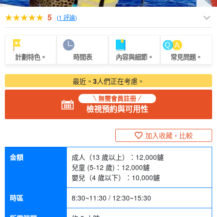
5
(
1 評論
)
計劃特色。
時間表
內容與細節。
常見問題。
最近。
3
人們正在考慮。
無需會員註冊
檢視預約與可用性
加入收藏・比較
金額
成人（13 歲以上）：
12,000
鑢
兒童 (5-12 歲)：
12,000
鑢
嬰兒（4 歲以下）：
10,000
鑢
時區
8:30~11:30 / 12:30~15:30