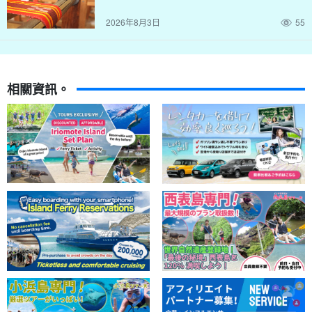
2026年8月3日
55
酒吧簡介
商店名稱：
南冠
地址。
日本沖繩縣石垣市新榮町 25-3
相關資訊。
營業時間：下午 6 時至晚上 24 時 (LO.11pm)。
休息日：星期四。
電話：080-9850-7830