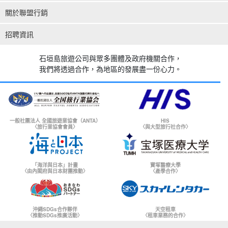
關於聯盟行銷
招聘資訊
石垣島旅遊公司與眾多團體及政府機關合作，
我們將透過合作，為地區的發展盡一份心力。
一般社團法人 全國旅遊業協會（ANTA）
HIS
〈旅行業協會會員〉
〈與大型旅行社合作〉
「海洋與日本」計畫
寶塚醫療大學
〈由內閣府與日本財團推動〉
〈產學合作〉
沖繩SDGs合作夥伴
天空租車
〈推動SDGs推廣活動〉
〈租車業務的合作〉