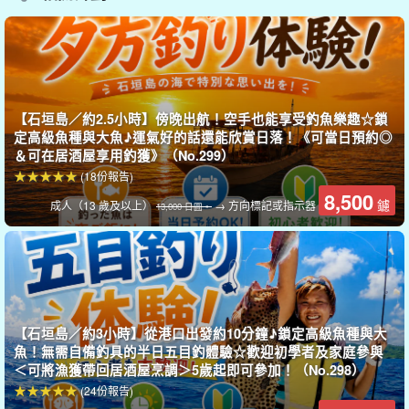
【石垣島／約2.5小時】傍晚出航！空手也能享受釣魚樂趣☆鎖
定高級魚種與大魚♪運氣好的話還能欣賞日落！《可當日預約◎
＆可在居酒屋享用釣獲》（No.299）
(18份報告)
縣內的魚類，Gurukun，是由 sabiki 捕魚捕獲的！
8,500
鑢
成人（13 歲及以上）
→ 方向標記或指示器
13,000 日圓。
Gurukun 是沖繩縣的魚類，具有獨特的亮藍色。它們成群活動，因
此有機會一次釣到許多魚！
Sabiki 釣魚是一種簡單的釣魚方法，您只需將誘餌掛在鉤子上，然
後丟入海中即可，因此即使是初學者和兒童也能輕鬆享受☆。
【石垣島／約3小時】從港口出發約10分鐘♪鎖定高級魚種與大
魚！無需自備釣具的半日五目釣體驗☆歡迎初學者及家庭參與
船舶。
＜可將漁獲帶回居酒屋烹調＞5歲起即可參加！（No.298）
(24份報告)