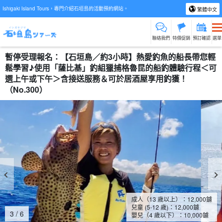
Ishigaki Island Tours，專門介紹石垣島的活動預約網站。
繁體中文
聯絡我們
特價促銷
預訂確認
選單
暫停受理報名：【石垣島／約3小時】熱愛釣魚的船長帶您輕
鬆學習♪使用「薩比基」釣組獵捕格魯昆的船釣體驗行程＜可
選上午或下午＞含接送服務＆可於居酒屋享用釣獲！
（No.300）
成人（13 歲以上）：
12,000
鑢
兒童 (5-12 歲)：
12,000
鑢
4
/
6
嬰兒（4 歲以下）：
10,000
鑢