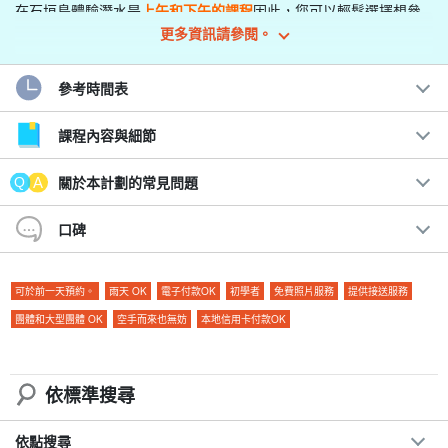
在石垣島體驗潛水是
上午和下午的課程
因此，您可以輕鬆選擇想參
更多資訊請參閱。
加的時間。
清晨欣賞清澈的海水，午後享受陽光普照的水域！
參考時間表
建議：
課程內容與細節
◆ 提供所有必要的設備！
關於本計劃的常見問題
◆分上下午兩場供您選擇。
◆ 人數少、導遊細心是人氣☆。
口碑
歡迎游泳新手和非游泳選手參加。
◆ 舒適的 10 分鐘船程可到達...
可於前一天預約。
雨天 OK
電子付款OK
初學者
免費照片服務
提供接送服務
團體和大型團體 OK
空手而來也無妨
本地信用卡付款OK
依標準搜尋
依點搜尋