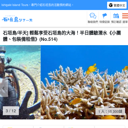
Ishigaki Island Tours，專門介紹石垣島的活動預約網站。
繁體中文
聯絡我們
特價促銷
預訂確認
選單
石垣島/半天] 輕鬆享受石垣島的大海！半日體驗潛水《小團
體、包裝備租借》(No.514)
4
/
12
1 人：
15,000
鑢