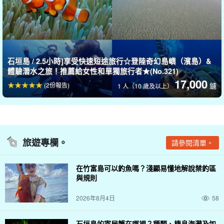
有充足的儲存空間，也不必擔心行李或其他物品會弄濕......她不是一
艘大船，但卻很寬敞。
前往該點的旅行時間少於 10 分鐘
該地區也靠近海邊，因此暈船的風
險較低☆。
石垣島 / 2.5小時]享受快速短途旅行☆登陸奇幻島嶼（濱島）&
體驗潛水之旅！推薦給女性和單獨旅行者★(No.321)
⬇︎ 也推薦完整的課程...
17,000
(2份報告)
鑢
1 人（10 歲及以上）
石垣島/半天] 出發潛入海底世界！想盡情享受潛水樂趣
的您，一定要來這裡♪《小團體，含裝備租借》（515
號)
開始時間8:00-12:00 hrs.
所要時間：約 4 小時。
20,000.
旅遊專欄。
請參閱清單。
在竹富島可以釣魚嗎？淺顯易懂地解說禁釣區
與規則
2026年8月4日
58
石垣島的寄居蟹在哪裡？種類、棲息海灘及如