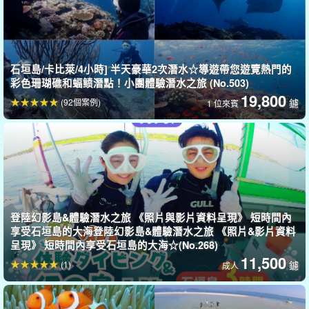
石垣島/卡比萊/4小時] 半天豪華2次潛水☆導遊帶您遊覽熱門的
彩色珊瑚礁和蝠鲼潛點！小團體驗潛水之旅 (No.503)
19,800
(92個案例)
鑢
1 位來賓
登陸幻影島&體驗潛水之旅 《照片與影片資料呈現》 短時間內
享受石垣島的大海登陸幻影島&體驗潛水之旅 《照片&影片資料
ポイントへの移動は専用ボートで10分以内♪
呈現》 短時間內享受石垣島的大海☆(No.268)
舒適的潛水支撐☆。
11,500
(1)
鑢
成人
搭乘私人遊艇前往潛水點，遊艇上設有遮陽避雨帳篷和廁所！