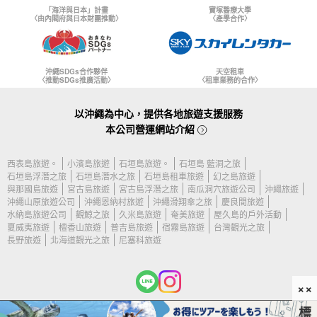
「海洋與日本」計畫
寶塚醫療大學
〈由內閣府與日本財團推動〉
〈產學合作〉
沖繩SDGs合作夥伴
天空租車
〈推動SDGs推廣活動〉
〈租車業務的合作〉
以沖繩為中心，提供各地旅遊支援服務
本公司營運網站介紹
西表島旅遊。
小濱島旅遊
石垣島旅遊。
石垣島 藍洞之旅
石垣島浮潛之旅
石垣島潛水之旅
石垣島租車旅遊
幻之島旅遊
與那國島旅遊
宮古島旅遊
宮古島浮潛之旅
南瓜洞穴旅遊公司
沖繩旅遊
沖繩山原旅遊公司
沖繩恩納村旅遊
沖繩滑翔傘之旅
慶良間旅遊
水納島旅遊公司
觀鯨之旅
久米島旅遊
奄美旅遊
屋久島的戶外活動
夏威夷旅遊
檀香山旅遊
普吉島旅遊
宿霧島旅遊
台灣觀光之旅
長野旅遊
北海道觀光之旅
尼塞科旅遊
××
標
(c) 2026 石垣島旅遊公司 版權所有。.