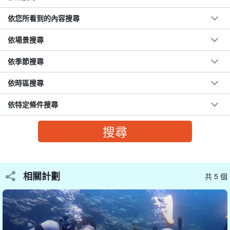
依您所看到的內容搜尋
依場景搜尋
依季節搜尋
依時區搜尋
依特定條件搜尋
我們也歡迎初次參加者和非游泳者！
一次潛水課程，快速探索水底世界。
第一次潛水、想慢慢潛、想慢慢拍照等、
依客戶需求量身打造
指
南！
相關計劃
共 5 個
這是一次潛水，所以只要您身體健康且年滿 10 歲，即使您不會游
泳、您的孩子或您感到焦慮☆。