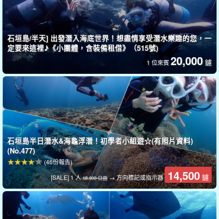
石垣島/半天] 出發潛入海底世界！想盡情享受潛水樂趣的您，一
定要來這裡♪《小團體，含裝備租借》（515號)
20,000
鑢
1 位來賓
沖繩最清晰的景點之一
石垣島半日潛水&海龜浮潛！初學者小組遊☆(有照片資料)
盡情欣賞石垣島如天然水族館般的海景。
(No.477)
(46份報告)
石垣島的海是沖繩最好的海之一。
高透明度
它以其
14,500
鑢
[SALE] 1 人
→ 方向標記或指示器
18,800 日圓
潛入奇幻的海中，每小時陽光照射下都會呈現不同的顏色...
放鬆心
情，欣賞美麗的景色，這裡就像是一個天然的水族館！