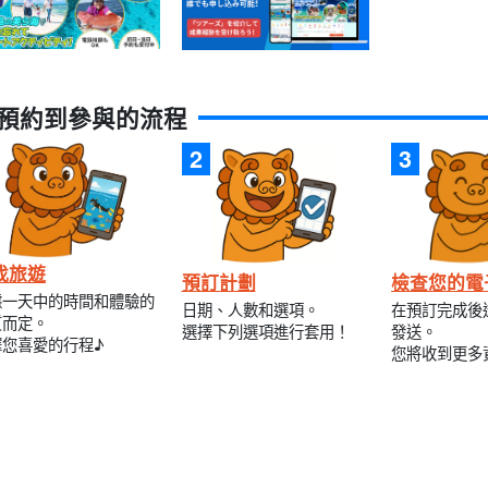
預約到參與的流程
找旅遊
預訂計劃
檢查您的電
據一天中的時間和體驗的
日期、人數和選項。
在預訂完成後
質而定。
選擇下列選項進行套用！
發送。
擇您喜愛的行程♪
您將收到更多