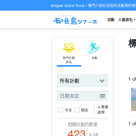
Ishigaki Island Tours，專門介紹石垣島的活動預約
活動
人氣排名
熱門計劃
活動
渡輪
排名
預訂機票
1 o
再者
今天
明天
收窄
1 o
相關計劃的數量
423
上述