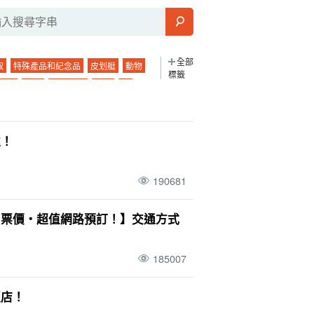
全部
取
特殊產品和紀念品
皮划艇
動物
標籤
夜景
珊瑚
城鎮地區
粘蠓
營
燒烤
濱島幻影島
山
釣魚
絕景
早上
長期服務
酒吧
觀景台
渡輪
處！
石垣島的海上運動
Mar.
四月。
竹富島
裝束
晚餐
190681
卡比拉灣
石灰岩洞
冬季
戟葉魚黃草
0 歲
七月
小笠原諸島
天氣
水牛
・票價・超值網路預訂！】交通方式
牛列車
台
宮古島（沖繩）
SUP
景點
3 歲
十月
新堡島
桑拿
185007
竹富島觀光
(a) 一天一夜
機場
飯店！