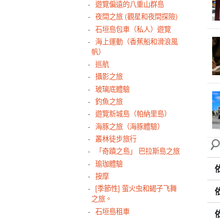
遊覽偏遠的八重山群島
夜間之旅 (觀星和夜間探險)
石垣島包車（私人）遊覽
海上運動（香蕉船和滑浪風
帆）
巡航
攝影之旅
玻璃底體驗
釣魚之旅
遊覽新城島（帕納里島）
海豚之旅（海豚體驗）
叢林徒步旅行
「奇蹟之島」 巴拉斯島之旅
瑜珈體驗
按摩
[季節性] 萤火虫和蝎子飞舞
之旅。
石垣島租車