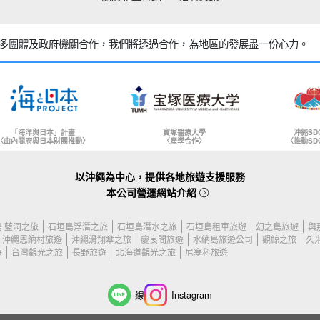
多團體及政府機關合作，
我們將透過合作，為地區的發展盡一份心力。
「海洋與日本」計畫
寶塚醫療大學
沖繩SD
〈由內閣府與日本財團推動〉
〈產學合作〉
〈推動SD
以沖繩為中心，提供各地旅遊支援服務
本公司營運網站介紹
 藍洞之旅
石垣島浮潛之旅
石垣島潛水之旅
石垣島租車旅遊
幻之島旅遊
與
沖繩恩納村旅遊
沖繩滑翔傘之旅
慶良間旅遊
水納島旅遊公司
觀鯨之旅
久
遊
台灣觀光之旅
長野旅遊
北海道觀光之旅
尼塞科旅遊
線
Instagram