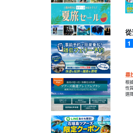
從
尋
根
性
選