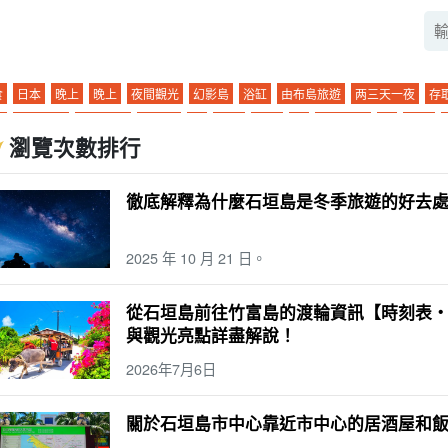
食
日本
晚上
晚上
夜間觀光
幻影島
浴缸
由布島旅遊
两三天一夜
存
暮
夜間活動
巴拉斯島
市中心
鼂
旅行
行踪
海
夜間導覽
雨
朝日
瀏覽次數排行
門旅遊
.... 河
海洋運動
日暮
半瓜形饅頭
十二月
珊瑚礁
三崎町
石垣島
清晨
栽
酒吧
帕納里島
室外
錯誤經驗
密林
海豚體驗
星空
二月
徹底解釋為什麼石垣島是冬季旅遊的好去
岛
玻璃舟
星空之旅
二月
早上
大氣溫度
飯店
海灘
魚
春季
徒步
表島（沖繩）
氣候
晚餐
模型課程
棒極了
夏天
手工製作體驗
畢業旅行
2025 年 10 月 21 日。
天三夜
便利店
秋天
萤火虫
拖兒帶女
五月。
由布島
私人物品
午餐
子
六月。
鸠摩島
溫度。
午餐
藍洞
西表島石灰岩洞穴
單獨旅行
駕駛
從石垣島前往竹富島的渡輪資訊【時刻表
垣島上的橋梁
Sabichi 洞穴
團體旅遊
排名
1 歲
八月
與那國島
溫泉
水
與觀光亮點詳盡解說！
要
2 歲
九月。
波照間島
大浴池
水牛城汽車觀光
雨季
圓
觀光
浮潛
2026年7月6日
牛城之旅
吸管
駕駛課程
活動
潛水
對
4 歲
十一月。
倉島
天然溫泉
關於石垣島市中心靠近市中心的居酒屋和