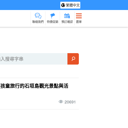
繁體中文
聯絡我們
特價促銷
預訂確認
選單
光旅遊
水療及放鬆
製造經驗
貨物銷售
保母
石垣島
動詞
在旅途中烹
帶孩童旅行的石垣島觀光景點與活
20691