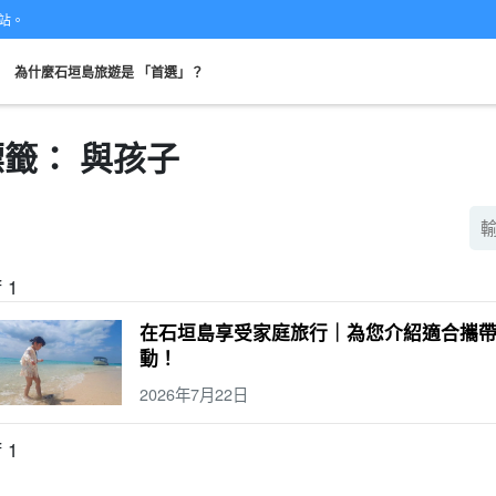
網站。
。
為什麼石垣島旅遊是 「首選」？
標籤： 與孩子
從現場開始
可當天預約
超值折扣
保費
租車
觀
搜索
計劃
既定計劃
選定計劃
f 1
在石垣島享受家庭旅行｜為您介紹適合攜
動！
2026年7月22日
f 1