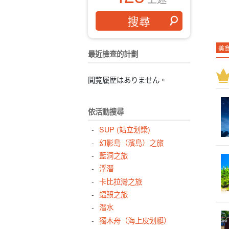
美
最近檢查的計劃
日
熱
閲覧履歴はありません。
暹
孤
依活動搜尋
西
SUP (站立划槳)
四
幻影島（濱島）之旅
孩
藍洞之旅
石
浮潛
卡比拉灣之旅
摘
蝠鲼之旅
水
潛水
獨木舟（海上皮划艇）