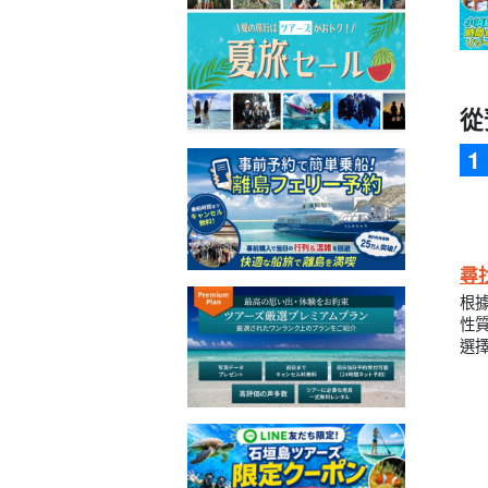
從
尋
根
性
選