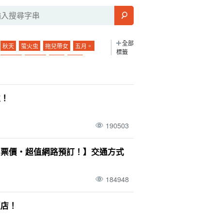
全部
秋天
萤火虫
拖兒帶女
五月。
標籤
鸠摩島
溫度。
午餐
藍洞
島上的橋梁
Sabichi 洞穴
團體旅遊
2 歲
九月。
波照間島
大浴池
處！
城之旅
吸管
駕駛課程
活動
潛水
本
晚上
晚上
夜間觀光
幻影島
190503
夜間活動
巴拉斯島
市中心
鼂
旅行
. 河
海洋運動
日暮
半瓜形饅頭
・票價・超值網路預訂！】交通方式
栽
酒吧
帕納里島
室外
錯誤經驗
舟
星空之旅
二月
早上
大氣溫度
184948
晚餐
模型課程
棒極了
飯店！