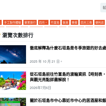
天
手工製作體驗
畢業旅行
四月。
竹富島
裝束
晚餐
四天三夜
便利店
布島
私人物品
午餐
卡比拉灣
石灰岩洞
冬季
戟葉魚黃草
孩子
六月。
瀏覽次數排行
表島石灰岩洞穴
單獨旅行
駕駛
0 歲
七月
小笠原諸島
天氣
水牛
石垣
名
1 歲
八月
與那國島
溫泉
水牛列車
台
宮古島（沖繩）
SUP
摘要
徹底解釋為什麼石垣島是冬季旅遊的好去
牛城汽車觀光
雨季
圓
觀光
浮潛
景點
3 歲
十月
新堡島
桑拿
水牛
4 歲
十一月。
倉島
天然溫泉
竹富島觀光
(a) 一天一夜
機場
美食
日
2025 年 10 月 21 日。
缸
由布島旅遊
两三天一夜
存取
特殊產品和紀念品
皮划艇
動物
日暮
踪
海
夜間導覽
雨
朝日
夜景
珊瑚
城鎮地區
粘蠓
營
熱門旅遊
...
從石垣島前往竹富島的渡輪資訊【時刻表
二月
珊瑚礁
三崎町
石垣島
燒烤
濱島幻影島
山
釣魚
絕景
暹
清晨
與觀光亮點詳盡解說！
林
海豚體驗
星空
二月
早上
長期服務
酒吧
觀景台
渡輪
孤岛
玻璃
2026年7月6日
店
海灘
魚
春季
徒步
石垣島的海上運動
Mar.
西表島（沖繩）
氣候
關於石垣島市中心靠近市中心的居酒屋和