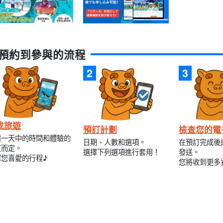
預約到參與的流程
找旅遊
預訂計劃
檢查您的電
據一天中的時間和體驗的
日期、人數和選項。
在預訂完成後
質而定。
選擇下列選項進行套用！
發送。
擇您喜愛的行程♪
您將收到更多