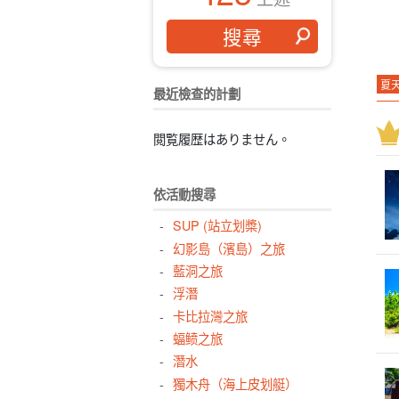
夏
最近檢查的計劃
由
西
閲覧履歴はありません。
排
水
依活動搜尋
對
SUP (站立划槳)
浴
幻影島（濱島）之旅
行
藍洞之旅
十
浮潛
卡比拉灣之旅
密
蝠鲼之旅
飯
潛水
獨木舟（海上皮划艇）