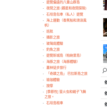
遊覽偏遠的八重山群島
夜間之旅 (觀星和夜間探險)
石垣島包車（私人）遊覽
海上運動（香蕉船和滑浪風
帆）
巡航
攝影之旅
玻璃底體驗
釣魚之旅
遊覽新城島（帕納里島）
海豚之旅（海豚體驗）
叢林徒步旅行
「奇蹟之島」 巴拉斯島之旅
瑜珈體驗
按摩
[季節性] 萤火虫和蝎子飞舞
之旅。
石垣島租車