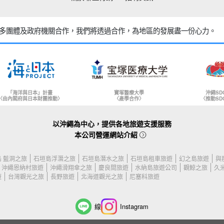
多團體及政府機關合作，
我們將透過合作，為地區的發展盡一份心力。
「海洋與日本」計畫
寶塚醫療大學
沖繩SD
〈由內閣府與日本財團推動〉
〈產學合作〉
〈推動SD
以沖繩為中心，提供各地旅遊支援服務
本公司營運網站介紹
 藍洞之旅
石垣島浮潛之旅
石垣島潛水之旅
石垣島租車旅遊
幻之島旅遊
與
沖繩恩納村旅遊
沖繩滑翔傘之旅
慶良間旅遊
水納島旅遊公司
觀鯨之旅
久
遊
台灣觀光之旅
長野旅遊
北海道觀光之旅
尼塞科旅遊
線
Instagram