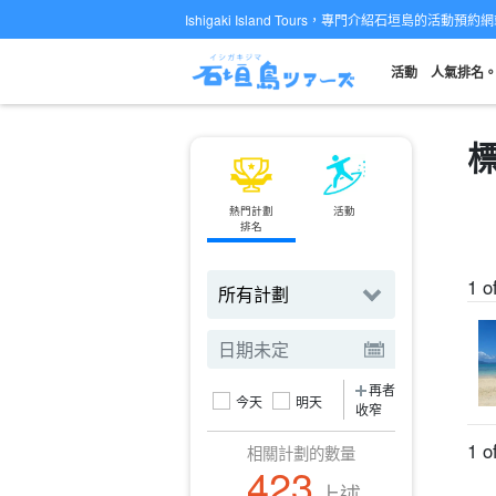
Ishigaki Island Tours，專門介紹石垣島的活動預約
活動
人氣排名
熱門計劃
活動
渡輪
排名
預訂機票
1 o
再者
今天
明天
收窄
1 o
相關計劃的數量
423
上述