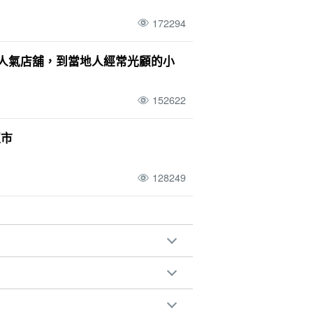
172294
的人氣店舖，到當地人經常光顧的小
152622
超市
128249