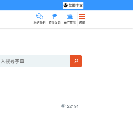
繁體中文
聯絡我們
特價促銷
預訂確認
選單
光旅遊
水療及放鬆
製造經驗
貨物銷售
保母
石垣島
動詞
在旅途中烹
22191