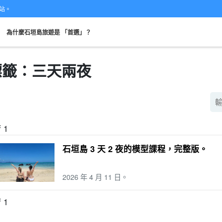
網站。
。
為什麼石垣島旅遊是 「首選」？
標籤：三天兩夜
從現場開始
可當天預約
超值折扣
保費
租車
觀
搜索
計劃
既定計劃
選定計劃
f 1
石垣島 3 天 2 夜的模型課程，完整版。
2026 年 4 月 11 日。
f 1