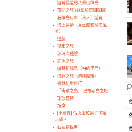
遊覽偏遠的八重山群島
夜間之旅 (觀星和夜間探險)
石垣島包車（私人）遊覽
海上運動（香蕉船和滑浪風
帆）
巡航
攝影之旅
玻璃底體驗
釣魚之旅
遊覽新城島（帕納里島）
海豚之旅（海豚體驗）
叢林徒步旅行
「奇蹟之島」 巴拉斯島之旅
瑜珈體驗
按摩
[季節性] 萤火虫和蝎子飞舞
之旅。
石垣島租車