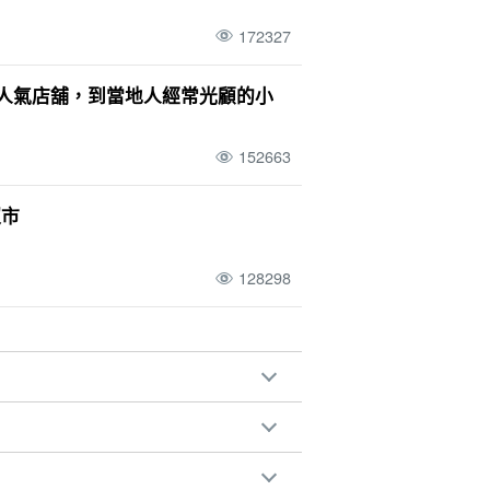
172327
的人氣店舖，到當地人經常光顧的小
152663
超市
128298