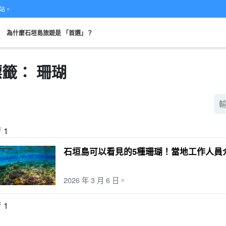
網站。
。
為什麼石垣島旅遊是 「首選」？
標籤： 珊瑚
從現場開始
可當天預約
超值折扣
保費
租車
觀
搜索
計劃
既定計劃
選定計劃
f 1
石垣島可以看見的5種珊瑚！當地工作人員
2026 年 3 月 6 日。
f 1