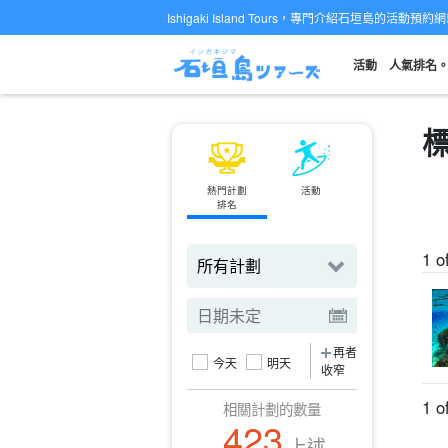
Ishigaki Island Tours，專門介紹石垣島的活動預約
活動
人氣排名
熱門計劃
活動
渡輪
排名
預訂機票
1 o
再者
今天
明天
收窄
1 o
相關計劃的數量
423
上述