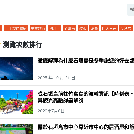
天
手工製作體驗
畢業旅行
四月。
竹富島
裝束
晚餐
四天三夜
便利店
布島
私人物品
午餐
卡比拉灣
石灰岩洞
冬季
戟葉魚黃草
孩子
六月。
瀏覽次數排行
表島石灰岩洞穴
單獨旅行
駕駛
0 歲
七月
小笠原諸島
天氣
水牛
石垣
名
1 歲
八月
與那國島
溫泉
水牛列車
台
宮古島（沖繩）
SUP
摘要
徹底解釋為什麼石垣島是冬季旅遊的好去
牛城汽車觀光
雨季
圓
觀光
浮潛
景點
3 歲
十月
新堡島
桑拿
水牛
4 歲
十一月。
倉島
天然溫泉
竹富島觀光
(a) 一天一夜
機場
美食
日
2025 年 10 月 21 日。
缸
由布島旅遊
两三天一夜
存取
特殊產品和紀念品
皮划艇
動物
日暮
踪
海
夜間導覽
雨
朝日
夜景
珊瑚
城鎮地區
粘蠓
營
熱門旅遊
...
從石垣島前往竹富島的渡輪資訊【時刻表
二月
珊瑚礁
三崎町
石垣島
燒烤
濱島幻影島
山
釣魚
絕景
暹
清晨
與觀光亮點詳盡解說！
林
海豚體驗
星空
二月
早上
長期服務
酒吧
觀景台
渡輪
孤岛
玻璃
2026年7月6日
店
海灘
魚
春季
徒步
石垣島的海上運動
Mar.
西表島（沖繩）
氣候
關於石垣島市中心靠近市中心的居酒屋和