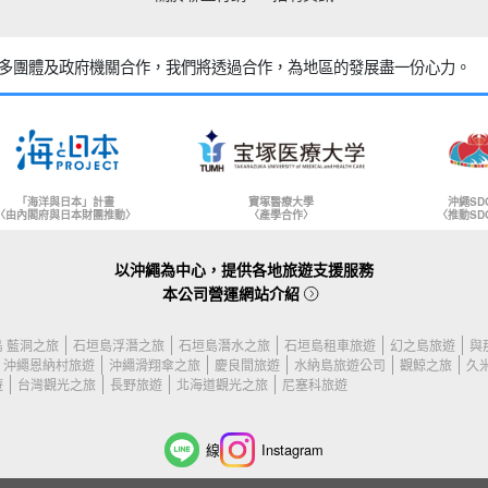
多團體及政府機關合作，
我們將透過合作，為地區的發展盡一份心力。
「海洋與日本」計畫
寶塚醫療大學
沖繩SD
〈由內閣府與日本財團推動〉
〈產學合作〉
〈推動SD
以沖繩為中心，提供各地旅遊支援服務
本公司營運網站介紹
 藍洞之旅
石垣島浮潛之旅
石垣島潛水之旅
石垣島租車旅遊
幻之島旅遊
與
沖繩恩納村旅遊
沖繩滑翔傘之旅
慶良間旅遊
水納島旅遊公司
觀鯨之旅
久
遊
台灣觀光之旅
長野旅遊
北海道觀光之旅
尼塞科旅遊
線
Instagram