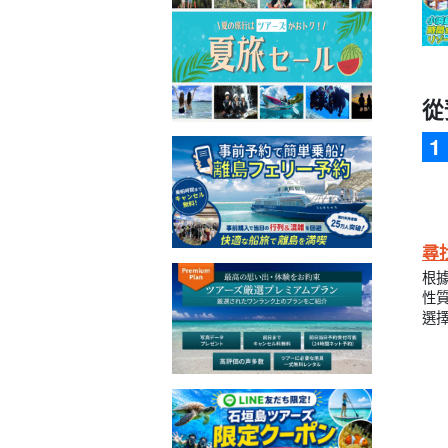
從
尋
根
性
選