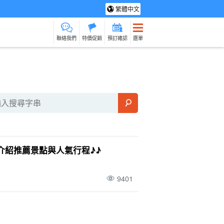
繁體中文
聯絡我們
特價促銷
預訂確認
選單
光旅遊
水療及放鬆
製造經驗
貨物銷售
保母
石垣島
動詞
在旅途中烹
介紹推薦景點與人氣行程♪♪
9401