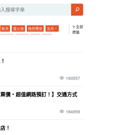
全部
秋天
萤火虫
拖兒帶女
五月。
標籤
鸠摩島
溫度。
午餐
藍洞
島上的橋梁
Sabichi 洞穴
團體旅遊
2 歲
九月。
波照間島
大浴池
處！
城之旅
吸管
駕駛課程
活動
潛水
本
晚上
晚上
夜間觀光
幻影島
190557
夜間活動
巴拉斯島
市中心
鼂
旅行
. 河
海洋運動
日暮
半瓜形饅頭
・票價・超值網路預訂！】交通方式
栽
酒吧
帕納里島
室外
錯誤經驗
舟
星空之旅
二月
早上
大氣溫度
184959
晚餐
模型課程
棒極了
飯店！