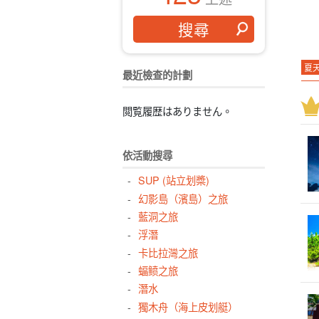
夏
最近檢查的計劃
由
西
閲覧履歴はありません。
排
水
依活動搜尋
對
SUP (站立划槳)
浴
幻影島（濱島）之旅
行
藍洞之旅
十
浮潛
卡比拉灣之旅
密
蝠鲼之旅
飯
潛水
獨木舟（海上皮划艇）