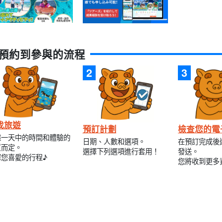
預約到參與的流程
找旅遊
預訂計劃
檢查您的電
據一天中的時間和體驗的
日期、人數和選項。
在預訂完成後
質而定。
選擇下列選項進行套用！
發送。
擇您喜愛的行程♪
您將收到更多