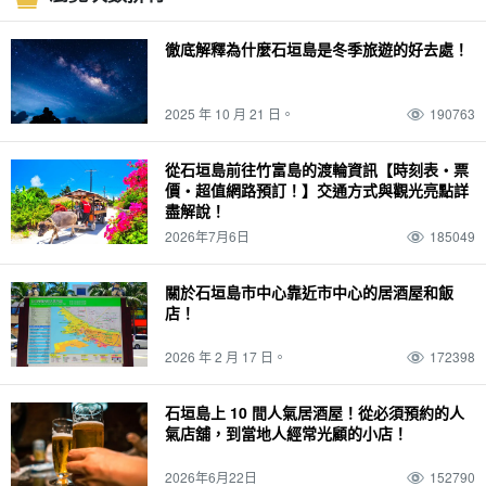
午餐
藍洞
西表島石灰岩洞穴
單獨旅行
駕駛
0 歲
七月
小笠原諸島
徹底解釋為什麼石垣島是冬季旅遊的好去處！
天氣
水牛
石垣島上的橋梁
Sabichi 洞穴
團體旅遊
排名
1 歲
八月
與那國島
溫泉
水牛列車
台
宮古島（沖繩）
SUP
摘要
2 歲
2025 年 10 月 21 日。
190763
九月。
波照間島
大浴池
水牛城汽車觀光
雨季
圓
觀光
浮潛
景點
3 歲
十月
新堡島
桑拿
水牛城之旅
吸管
駕駛課程
活動
潛水
對
從石垣島前往竹富島的渡輪資訊【時刻表・票
價・超值網路預訂！】交通方式與觀光亮點詳
4 歲
十一月。
倉島
天然溫泉
竹富島觀光
(a) 一天一夜
機場
美食
盡解說！
日本
晚上
晚上
夜間觀光
幻影島
浴缸
由布島旅遊
两三天一夜
2026年7月6日
185049
存取
特殊產品和紀念品
皮划艇
動物
日暮
夜間活動
巴拉斯島
市中心
鼂
旅行
行踪
海
夜間導覽
雨
朝日
夜景
珊瑚
關於石垣島市中心靠近市中心的居酒屋和飯
店！
城鎮地區
粘蠓
營
熱門旅遊
.... 河
海洋運動
日暮
半瓜形饅頭
十二月
珊瑚礁
三崎町
石垣島
燒烤
濱島幻影島
山
釣魚
絕景
暹
2026 年 2 月 17 日。
172398
清晨
栽
酒吧
帕納里島
室外
錯誤經驗
密林
海豚體驗
星空
二月
早上
長期服務
酒吧
觀景台
渡輪
孤岛
玻璃舟
星空之旅
二月
石垣島上 10 間人氣居酒屋！從必須預約的人
氣店舖，到當地人經常光顧的小店！
早上
大氣溫度
飯店
海灘
魚
春季
徒步
石垣島的海上運動
Mar.
西表島（沖繩）
氣候
晚餐
模型課程
棒極了
2026年6月22日
152790