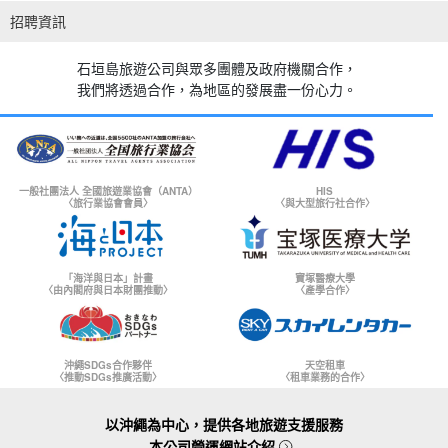
招聘資訊
石垣島旅遊公司與眾多團體及政府機關合作，
我們將透過合作，為地區的發展盡一份心力。
一般社團法人 全國旅遊業協會（ANTA）
HIS
〈旅行業協會會員〉
〈與大型旅行社合作〉
「海洋與日本」計畫
寶塚醫療大學
〈由內閣府與日本財團推動〉
〈產學合作〉
沖繩SDGs合作夥伴
天空租車
〈推動SDGs推廣活動〉
〈租車業務的合作〉
以沖繩為中心，提供各地旅遊支援服務
本公司營運網站介紹