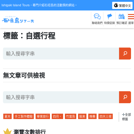
Ishigaki Island Tours，專門介紹石垣島的活動預約網站。
繁體中文
聯絡我們
特價促銷
預訂確認
選單
標籤：自選行程
無文章可供檢視
全部
夏天
手工製作體驗
畢業旅行
四月。
竹富島
裝束
晚餐
四天三夜
標籤
便利店
秋天
萤火虫
拖兒帶女
五月。
由布島
私人物品
午餐
瀏覽次數排行
卡比拉灣
石灰岩洞
冬季
戟葉魚黃草
孩子
六月。
鸠摩島
溫度。