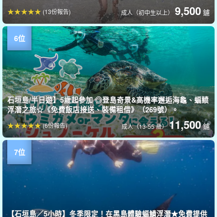
9,500
(13份報告)
鑢
成人（初中生以上）
石垣島/半日遊】5歲起參加 ◎登島奇景&高機率邂逅海龜、蝠鲼
浮潛之旅☆《免費飯店接送、裝備租借》（269號）。
11,500
(6份報告)
鑢
成人（13-55 歲）
【石垣島／5小時】冬季限定！在黑島體驗蝠鱝浮潛★免費提供