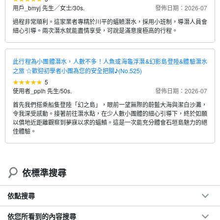
用戶_bmyj 先生／女士
/
30s.
發佈日期：2026-07
過程非常順利。這家業者專精於川平的蝠鲼潛水，採用小班制，導潛人員會
細心引導。兩次潛水就能盡情享受，可說是滿意度極高的行程。
此行程為小團體潛水，人數不多！人魚或海龜浮潛&幻影島登陸&體驗潛水
之旅 ☆歡迎初學者小團為您的安全把關♪(No.525)
5
使用者_pplh 先生
/
50s.
發佈日期：2026-07
首先我們搭乘船隻登陸「幻之島」，眼前一望無際的蔚藍大海與潔白沙灘，
令我深受感動。接著前往潛水點，在少人數小團體的細心引導下，終於如願
以償地近距離觀察到夢寐以求的蝠鱝。這是一次能充分體會石垣島魅力的絕
佳體驗。
依標準搜尋
依點搜尋
依您所看到的內容搜尋