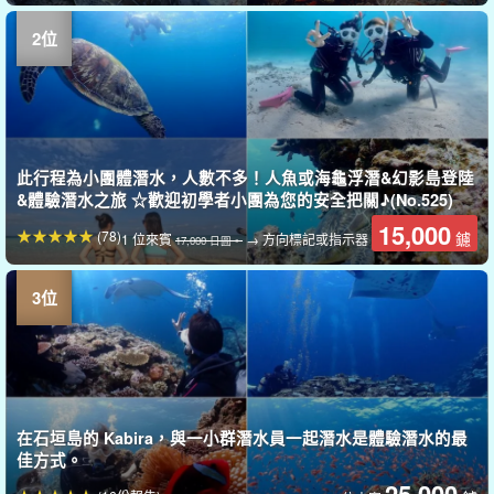
此行程為小團體潛水，人數不多！人魚或海龜浮潛&幻影島登陸
&體驗潛水之旅 ☆歡迎初學者小團為您的安全把關♪(No.525)
15,000
(78)
鑢
1 位來賓
→ 方向標記或指示器
17,000 日圓。
在石垣島的 Kabira，與一小群潛水員一起潛水是體驗潛水的最
佳方式。