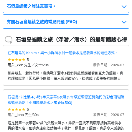
石垣島蝠鲼之旅注意事項。
有關石垣島蝠鲼之旅的常見問題 (FAQ)
石垣島蝠鲼之旅（浮潛／潛水）的最新體驗心得
在石垣島的 Kabira，與一小群潛水員一起潛水是體驗潛水的最佳方式。
5
用戶_xxtb 先生／女士
/
20s.
發佈日期：2026-07
和男朋友一起旅行時，我挑戰了潛水♪我們倆能近距離看到巨大的蝠鱝，真
的超級感動！因為是小團體，讓人感到很安心，這也成了最美好的回憶☆
石垣島/卡比萊/4小時] 半天豪華2次潛水☆導遊帶您遊覽熱門的彩色珊瑚礁
和蝠鲼潛點！小團體驗潛水之旅 (No.503)
5
用戶_jpno 先生
/
30s.
發佈日期：2026-07
這是我第一次帶著67歲的父親去潛水，雖然一直找不到願意接待高齡潛水
員的潛水店，但這家店卻欣然接待了我們！還見到了蝠鲼，真是令人感動的