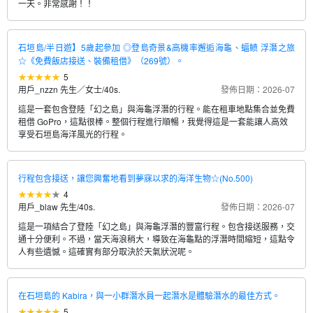
一天。非常感謝！！
石垣島/半日遊】5歲起參加 ◎登島奇景&高機率邂逅海龜、蝠鲼 浮潛之旅
☆《免費飯店接送、裝備租借》（269號）。
5
用戶_nzzn 先生／女士
/
40s.
發佈日期：2026-07
這是一套包含登陸「幻之島」與海龜浮潛的行程。能在租車地點集合並免費
租借 GoPro，這點很棒。整個行程進行順暢，我覺得這是一套能讓人高效
享受石垣島海洋風光的行程。
行程包含接送，讓您興奮地看到夢寐以求的海洋生物☆(No.500)
4
用戶_blaw 先生
/
40s.
發佈日期：2026-07
這是一項結合了登陸「幻之島」與海龜浮潛的豐富行程。包含接送服務，交
通十分便利。不過，當天海浪稍大，導致在海龜點的浮潛時間縮短，這點令
人有些遺憾。這確實有部分取決於天氣狀況呢。
在石垣島的 Kabira，與一小群潛水員一起潛水是體驗潛水的最佳方式。
5