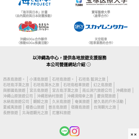
「海洋與日本」計畫
寶塚醫療大學
〈由內閣府與日本財團推動〉
〈產學合作〉
沖繩SDGs合作夥伴
天空租車
〈推動SDGs推廣活動〉
〈租車業務的合作〉
以沖繩為中心，提供各地旅遊支援服務
本公司營運網站介紹
西表島旅遊。
小濱島旅遊
石垣島旅遊。
石垣島 藍洞之旅
石垣島浮潛之旅
石垣島潛水之旅
石垣島租車旅遊
幻之島旅遊
與那國島旅遊
宮古島旅遊
宮古島浮潛之旅
南瓜洞穴旅遊公司
沖繩旅遊
沖繩山原旅遊公司
沖繩恩納村旅遊
沖繩滑翔傘之旅
慶良間旅遊
水納島旅遊公司
觀鯨之旅
久米島旅遊
奄美旅遊
屋久島的戶外活動
夏威夷旅遊
檀香山旅遊
普吉島旅遊
宿霧島旅遊
台灣觀光之旅
長野旅遊
北海道觀光之旅
尼塞科旅遊
××