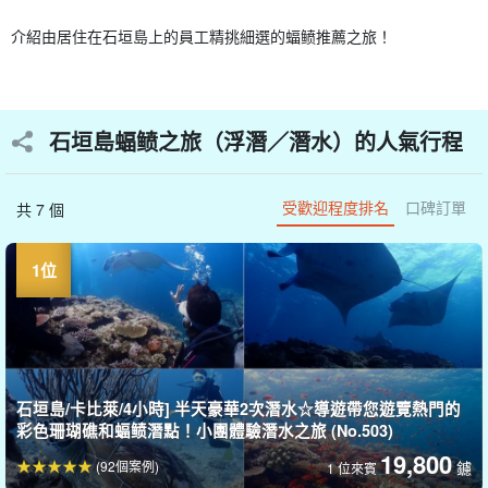
介紹由居住在石垣島上的員工精挑細選的蝠鲼推薦之旅！
石垣島蝠鲼之旅（浮潛／潛水）的人氣行程
受歡迎程度排名
口碑訂單
共 7 個
石垣島/卡比萊/4小時] 半天豪華2次潛水☆導遊帶您遊覽熱門的
彩色珊瑚礁和蝠鲼潛點！小團體驗潛水之旅 (No.503)
19,800
(92個案例)
鑢
1 位來賓