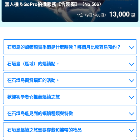
無人機＆GoPro拍攝服務《含裝備》（No.566）
13,000
鑢
1位（9歲～60歲）
石垣島的蝠鲼觀賞季節是什麼時候？哪個月比較容易預約？
石垣島（區域）的蝠鲼點。
在石垣島觀賞蝠魟的活動。
歡迎初學者☆推薦蝠鲼之旅
在石垣島能見到的蝠鱝種類與特徵
石垣島蝠鲼之旅需要穿戴和攜帶的物品