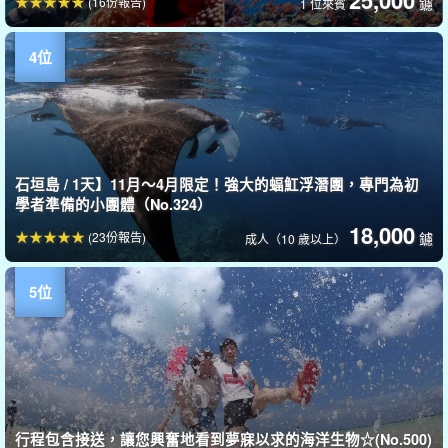
25,000
(16份報告)
鑢
1 位來賓
石垣島 / 1天】11月～4月限定！強大的蝠魟浮潛團，專門為初
學者準備的小團體（No.324）
18,000
(23份報告)
鑢
成人（10 歲以上）
行程包含接送，讓您興奮地看到夢寐以求的海洋生物☆(No.500)