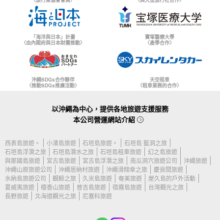
〈旅行業協會會員〉
〈與大型旅行社合作〉
「海洋與日本」計畫
寶塚醫療大學
〈由內閣府與日本財團推動〉
〈產學合作〉
沖繩SDGs合作夥伴
天空租車
〈推動SDGs推廣活動〉
〈租車業務的合作〉
以沖繩為中心，提供各地旅遊支援服務
本公司營運網站介紹
西表島旅遊。
小濱島旅遊
石垣島旅遊。
石垣島 藍洞之旅
石垣島浮潛之旅
石垣島潛水之旅
石垣島租車旅遊
幻之島旅遊
與那國島旅遊
宮古島旅遊
宮古島浮潛之旅
南瓜洞穴旅遊公司
沖繩旅遊
沖繩山原旅遊公司
沖繩恩納村旅遊
沖繩滑翔傘之旅
慶良間旅遊
水納島旅遊公司
觀鯨之旅
久米島旅遊
奄美旅遊
屋久島的戶外活動
夏威夷旅遊
檀香山旅遊
普吉島旅遊
宿霧島旅遊
台灣觀光之旅
長野旅遊
北海道觀光之旅
尼塞科旅遊