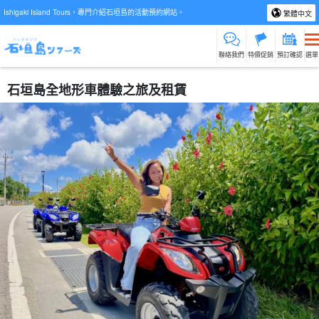
Ishigaki Island Tours，專門介紹石垣島的活動預約網站。
繁體中文
聯絡我們
特價促銷
預訂確認
選單
石垣島全地形車體驗之旅及租賃