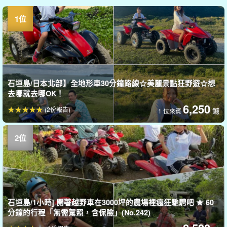
石垣島/日本北部】全地形車30分鐘路線☆美麗景點狂野遊☆想
去哪就去哪OK！
6,250
(2份報告)
鑢
1 位來賓
石垣島/1小時] 開著越野車在3000坪的農場裡瘋狂馳騁吧 ★ 60
分鐘的行程「無需駕照，含保險」(No.242)