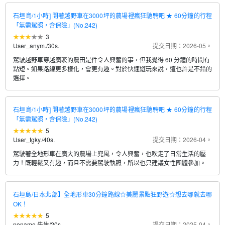
石垣島/1小時] 開著越野車在3000坪的農場裡瘋狂馳騁吧 ★ 60分鐘的行程
「無需駕照，含保險」(No.242)
3
User_anym.
/
30s.
提交日期：2026-05。
駕駛越野車穿越廣袤的農田是件令人興奮的事，但我覺得 60 分鐘的時間有
點短。如果路線更多樣化，會更有趣。對於快速遊玩來說，這也許是不錯的
選擇。
石垣島/1小時] 開著越野車在3000坪的農場裡瘋狂馳騁吧 ★ 60分鐘的行程
「無需駕照，含保險」(No.242)
5
User_tgky.
/
40s.
提交日期：2026-04。
駕駛著全地形車在廣大的農場上兜風，令人興奮，也吹走了日常生活的壓
力！既輕鬆又有趣，而且不需要駕駛執照，所以也只建議女性團體參加。
石垣島/日本北部】全地形車30分鐘路線☆美麗景點狂野遊☆想去哪就去哪
OK！
5
noname 先生
/
20s.
提交日期：2025-04。