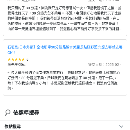
我只預約了 30 分鐘，因為我只是好奇想嘗試一次，但當我習慣了之後，就
覺得太好玩了，30 分鐘完全不夠用。 不過，老闆很好心地帶我們玩了比預
約時間更長的時間！ 我們被帶到滑翔傘的起飛點，看著壯觀的海景，在日
落的時候，還讓我們體驗一邊騎越野車，一邊在海中看日落，非常豪華！
由於第一天抵達石垣就體驗到了，我還擔心能不能好好享受接下來的計劃！
非常感謝
石垣島/日本北部】全地形車30分鐘路線☆美麗景點狂野遊☆想去哪就去哪
OK！
5
辰先生
/
20s.
提交日期：2025-02。
七位大學生預約了這次作為畢業旅行！ 導師非常好，我們玩得比預期開心
好幾倍。30 分鐘還不夠，所以我們在現場增加了 30 分鐘，跑了一個小
時！下次我想挑戰 2 小時！ 非常感謝您給我們這個機會。 我沒有任何抱
怨。
依標準搜尋
依點搜尋