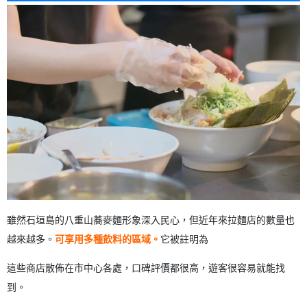
2.6.
No. 6: 阿古豬肉擔擔麵和石垣燒牛肉 提供烤肉+擔擔麵的
餐廳
2.7.
第 7 位：拉麵熊貓食堂 以優異的性價比深受當地人喜
愛。
2.8.
編號 8：設置石垣島 Mazesoba 類型的熱門話題。
2.9.
第 9 位：Hanare Ramen 居酒屋 Kamakura 人氣餐廳，
也可當居酒屋使用
2.10.
No. 10: 石垣島麵店，三崎町 喝完酒回家路上可以順便
逛逛的地點。
3.
石垣島拉麵的評論與 令人擔憂的傳言背後的真相
3.1.
禁止日本人進入」等謠言的背景。
4.
深夜營業 石垣島上可以在深夜用餐的拉麵店。
4.1.
Misakicho 區域的拉麵店深夜營業。
4.2.
拉麵作為飲料的結尾。
雖然石垣島的八重山蕎麥麵形象深入民心，但近年來拉麵店的數量也
4.3.
深夜使用的注意事項 開放時間與壅塞情況
5.
石垣島上最新的拉麵店資訊。
越來越多。
可享用多種飲料的區域。
它被註明為
5.1.
最近開張的拉麵店
5.2.
熱門主題的新增與更新資訊
這些商店散佈在市中心各處，口碑評價都很高，遊客很容易就能找
5.3.
石垣島拉麵的最新趨勢。
到。
6.
也有 Jiro-kei 和 kottekori-kei。 石垣島拉麵各類型概要