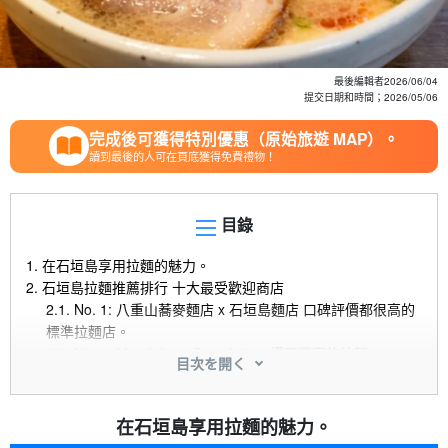
最後編輯者
2026/06/04
提交日期和時間；
2026/05/06
完成後可獲得特別優惠（原始旅遊 MAP）。
讀到最後的人可在頁底獲得免費禮物！
目錄
1.
在石垣島享用拉麵的魅力。
2.
石垣島拉麵推薦排行 十大最受歡迎商店
2.1.
No. 1: 八重山蕎麥麵店 x 石垣島麵店 口碑評價都很高的
標準拉麵店。
2.2.
No. 2: Mendokoro Onigakijima 湯頭豐富的拉麵。
目次を開く
2.3.
No. 3: 石垣島門屋虎二郎 很有天份的拉麵店，雞肉湯頭
很受歡迎
2.4.
No. 4: 石垣中式蕎麥麵牛卡多德 清淡、口碑好的飲料。
在石垣島享用拉麵的魅力。
2.5.
No. 5: 門屋八重山風味 深受遊客喜愛的獨特拉麵。