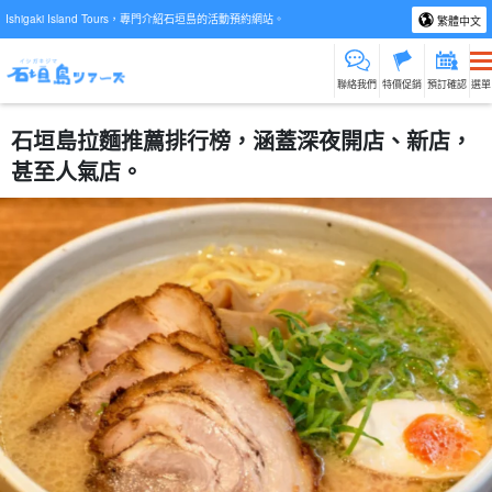
Ishigaki Island Tours，專門介紹石垣島的活動預約網站。
繁體中文
聯絡我們
特價促銷
預訂確認
選單
石垣島拉麵推薦排行榜，涵蓋深夜開店、新店，
甚至人氣店。