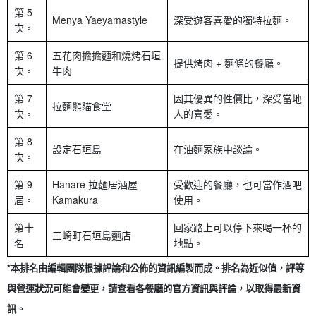
第 5
Menya Yaeyamastyle
深受遊客喜愛的獨特拉麵。
次。
第 6
五花肉擔擔麵和燒烤石垣
提供烤肉 + 麵條的餐廳。
次。
牛肉
第 7
因其優異的性價比，深受當地
拉麵熊貓食堂
次。
人的喜愛。
第 8
設定石垣島
在油麵家族中談論。
次。
第 9
Hanare 拉麵居酒屋
受歡迎的餐廳，也可當作酒吧
屆。
Kamakura
使用。
第十
回家路上可以停下來喝一杯的
三崎町石垣島麵店
名
地點。
*本排名由編輯團隊根據評論和公佈的資訊編製而成。排名為近似值，評等
與營運狀況可能會變更，請查看各餐廳的官方資訊與評論，以取得最新資
訊。