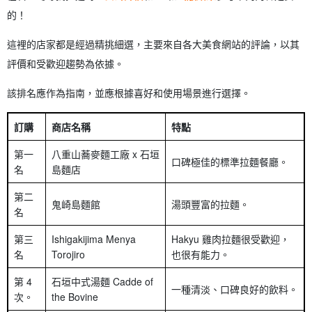
的！
這裡的店家都是經過精挑細選，主要來自各大美食網站的評論，以其
評價和受歡迎趨勢為依據。
該排名應作為指南，並應根據喜好和使用場景進行選擇。
訂購
商店名稱
特點
第一
八重山蕎麥麵工廠 x 石垣
口碑極佳的標準拉麵餐廳。
名
島麵店
第二
鬼崎島麵館
湯頭豐富的拉麵。
名
第三
Ishigakijima Menya
Hakyu 雞肉拉麵很受歡迎，
名
Torojiro
也很有能力。
第 4
石垣中式湯麵 Cadde of
一種清淡、口碑良好的飲料。
次。
the Bovine