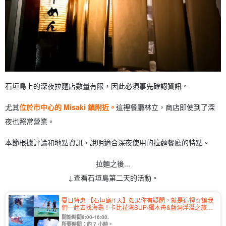
石垣島上的深夜拉麵店數量有限，因此必須事先確認資訊。
尤其
位於市中心的 Misaki 鎮附近。
這裡餐廳林立，商店即使到了深
夜也照常營業。
本節根據評論和地點資訊，說明適合深夜使用的拉麵餐廳的特點。
拉麵之後...
↓查看石垣島第二天的活動。
夏日特惠 【石垣島/1天】如果你有疑問，就是這裡☆讓我
們一起去找海龜！卡比菈灣SUP/獨木舟&藍洞浮潛之旅★
(No.349)
開始時間9:00-16:00.
所要時間：約 7 小時。