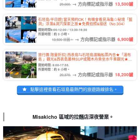
→ 方向標記或指示器
13,500
鑢
29,000.
石垣島/半日遊] 當天預約OK！有機會看見海龜☆秘境「藍
洞」浮潛&洞穴探索之旅★免費拍照&接送（No.304）
開始時間9:00-12:00 / 13:30-16:30
所要時間：約 3 小時。
→ 方向標記或指示器
6,900
鑢
13,500 日圓。
旅行團 限量折扣] 西表島⇆石垣島渡輪船票內含★「湯布
島 」觀光&西表島叢林SUP或獨木舟乘坐水牛車觀光★免
費照片 (No.546)
開始時間: 8:00-17:55.
所要時間：約 9 小時。
→ 方向標記或指示器
18,200
鑢
20,370.
點擊這裡查看石垣島最熱門的旅遊路線排名。
Misakicho 區域的拉麵店深夜營業。