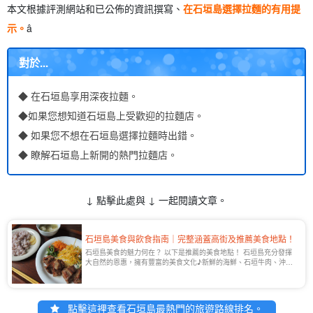
6.1.
以 Jiro 為靈感的拉麵店。
本文根據評測網站和已公佈的資訊撰寫、
在石垣島選擇拉麵的有用提
6.2.
推薦使用豬肉、醬油、鹽和味噌拉麵
示。
â
6.3.
輕型和厚型的差異以及如何選擇
7.
從連鎖店到個體店 石垣島拉麵的特色與選擇方法
對於...
7.1.
石垣島上的拉麵連鎖餐廳。
7.2.
當地拉麵店的吸引力。
◆ 在石垣島享用深夜拉麵。
7.3.
觀光導向與當地導向的差異
8.
在石垣島吃拉麵的注意事項。
◆如果您想知道石垣島上受歡迎的拉麵店。
8.1.
避免擁擠的最佳時段
◆ 如果您不想在石垣島選擇拉麵時出錯。
8.2.
關於售罄和開放時間的說明。
◆ 瞭解石垣島上新開的熱門拉麵店。
8.3.
如何在觀光期間有效率地繞圈的提示。
9.
有關石垣島拉麵的常見問題 (FAQ)
10.
摘要
↓ 點擊此處與 ↓ 一起閱讀文章。
石垣島美食與飲食指南｜完整涵蓋高街及推薦美食地點！
石垣島美食的魅力何在？ 以下是推薦的美食地點！ 石垣島充分發揮
大自然的恩惠，擁有豐富的美食文化♪新鮮的海鮮、石垣牛肉、沖繩
當地料理等，到處都能品嚐到美味的食物。 在觀光區參觀[...]。
點擊這裡查看石垣島最熱門的旅遊路線排名。