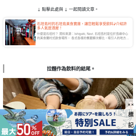
↓ 點擊此處與 ↓ 一起閱讀文章。
石垣島村的石垣島美食寶庫，讓您輕鬆享受飲料♪介紹許
多人氣居酒屋！
什麼是石垣村？ 資料來源：Ishigaki, Navi. 石垣島村是位於島嶼中心
的美食攤村式飲食場所。 各式各樣的餐廳鱗次櫛比，吸引人的地方在
於您可以一次品嚐到從當地美食到國際料理的所有美食♪在觀光的途
中[...]。
拉麵作為飲料的結尾。
××
標
記
（