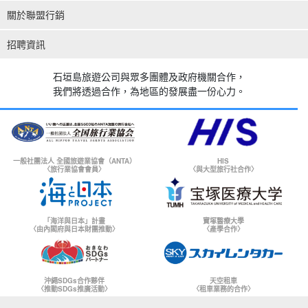
關於聯盟行銷
招聘資訊
石垣島旅遊公司與眾多團體及政府機關合作，
我們將透過合作，為地區的發展盡一份心力。
一般社團法人 全國旅遊業協會（ANTA）
HIS
〈旅行業協會會員〉
〈與大型旅行社合作〉
「海洋與日本」計畫
寶塚醫療大學
〈由內閣府與日本財團推動〉
〈產學合作〉
沖繩SDGs合作夥伴
天空租車
〈推動SDGs推廣活動〉
〈租車業務的合作〉