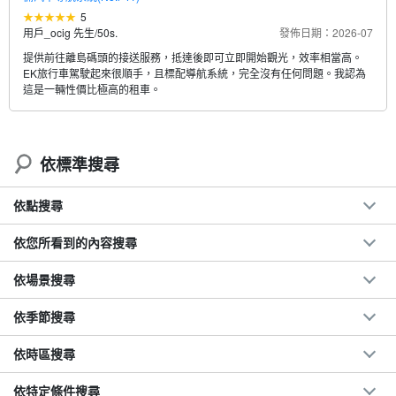
5
用戶_ocig 先生
/
50s.
發佈日期：2026-07
提供前往離島碼頭的接送服務，抵達後即可立即開始觀光，效率相當高。
EK旅行車駕駛起來很順手，且標配導航系統，完全沒有任何問題。我認為
這是一輛性價比極高的租車。
依標準搜尋
依點搜尋
依您所看到的內容搜尋
依場景搜尋
依季節搜尋
依時區搜尋
依特定條件搜尋