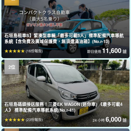
石垣島租車S】緊湊型車輛「最多可載5人」標準配備汽車導航
系統【含免費及廣域保護費，無須還滿油箱】(No.r-13)
11,600
(16份報告)
鑢
即日使用
石垣島碼頭接送服務！三菱EK WAGON (迷你車) 《最多可載4
人》 標準配備汽車導航系統(No.r-41)
6,000
(23份報告)
鑢
24 小時