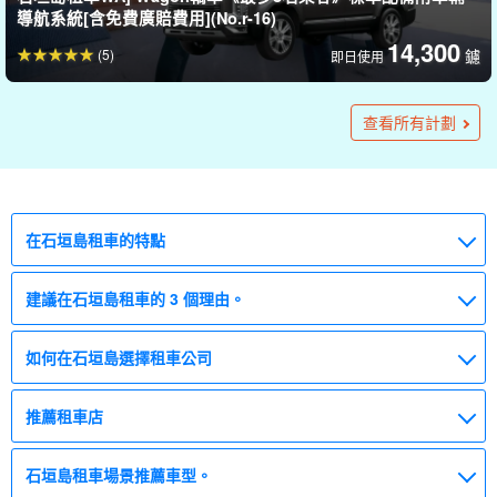
導航系統[含免費廣賠費用](No.r-16)
14,300
(5)
鑢
即日使用
石垣島租車] 開放式轎車◆Mini Cooper Convertible《最多4人
石垣島, 租車] 小型車◆日產Cube [AT/最多5人座]☆[提供海上運
在石垣島碼頭提供接送服務！Daihatsu Tanto (Mini Car) 《最
石垣島租車WA]Wagon等級車《最多可搭乘8人》汽車導航系統
石垣島租車] 開放式轎車◆大眾甲蟲《最多4人》免費接送(No.r-
本車已購買全額保險，讓您在緊急情況下不必擔心！迷你車 A
石垣島租車] 開放式轎車◆Mini Cooper Convertible《最多4人
石垣島, 租車] 開放式轎車 ◆白色 BMW Cabriolet《最多4人》
石垣島租車] 開篷車◆BMW 335i Cabriolet《AT/最多可搭乘4
石垣島租車] 開放式轎車◆平治SLK《AT/最多2人》免費接送♪
不再提供租車服務（No.r-29）。
停止受理 [石垣島租車] 小型轎車◆PEUGEOT 207CC《AT/最多
石垣島租車] 開放式轎車 ◆紅色 BMW Cabriolet 《最多可搭乘
石垣島租車] 開放式轎車 ◆LEXUS SC430《AT/最多4名乘客》
停靠站點: [石垣島, 租車] 開放式轎車◆PEUGEOT 308CC
在石垣島碼頭提供接送服務！旅行車 ◆豐田BELLFIRE《最多8
石垣島碼頭接送服務！旅行車等級轎車◆日產Lafesta《最多可
石垣島, 租車] 開放式轎車◆平治E250 Cabriolet White《最多4
石垣島租車] 開放式轎車 ◆VOLKSWAGEN GOLF
乘坐》免費接送(No.r-22)
動器材租借, 免費接送](No.r-45)
多可載4人》(No.r-49)
標準配備[含免費廣賠費用、無需歸還滿箱汽油](No.r-17)
21)
等級《最多可載4人》(No.r-18)
乘坐》免費接送（No.r-24）
免費接送 (No.r-23)
人》免費接送♪可搭乘(No.r-31)
可搭乘(No.r-30)
4人》免費接送♪可搭乘(No.r-38)
4 人》 免費接送 (No.r-20)
免費接送♪可搭乘(No.r-34)
Blue《AT/最多可搭乘4人》免費接送♪可搭乘(No.r-33)
座》 標準配備汽車導航系統（No.r-44）
搭乘7人》汽車導航系統標準配備(No.r-42)
人乘坐》免費接送(No.r-28)
CABRIORE《最多4人》免費接送（No.r-27）
7,500
查看所有計劃
鑢
即日使用
→ 方向標記或指示器
20,600 日圓。
22,000
20,050
22,000
15,000
22,000
25,300
25,300
14,000
10,000
27,500
22,000
7,000
6,000
9,000
8,000
6,000
8,000
7,500
(4份報告)
(4份報告)
(5)
(4份報告)
(5)
(7份報告)
(1)
(2份報告)
(3)
(1)
(5)
鑢
鑢
鑢
鑢
鑢
鑢
鑢
鑢
鑢
鑢
鑢
鑢
鑢
鑢
鑢
鑢
鑢
鑢
即日使用
即日使用
即日使用
即日使用
即日使用
即日使用
即日使用
1 夜 2 天
24 小時
24 小時
24 小時
天天
天天
即日使用
即日使用
即日使用
即日使用
即日使用
→ 方向標記或指示器
→ 方向標記或指示器
→ 方向標記或指示器
→ 方向標記或指示器
→ 方向標記或指示器
30,200 日圓。
26,400 日圓。
19,600 日圓。
26,400 日圓。
20,600 日圓。
在石垣島租車的特點
建議在石垣島租車的 3 個理由。
如何在石垣島選擇租車公司
推薦租車店
石垣島租車場景推薦車型。