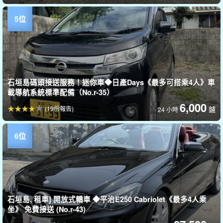
石垣島碼頭接送服務！迷你車◆日產Days《最多可搭乘4人》車
載導航系統標準配備（No.r-35）
6,000
(19份報告)
鑢
24 小時
石垣島, 租車] 開放式轎車 ◆平治E250 Cabriolet《最多4人乘
坐》 免費接送 (No.r-43)