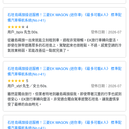
石垣島碼頭接送服務！三菱EK WAGON (迷你車) 《最多可載4人》 標準配
備汽車導航系統(No.r-41)
4
用戶_bpix 先生
/
30s.
發佈日期：2026-07
從離島碼頭一出來就能立刻租到車，過程非常順暢。EK旅行車轉向靈活，
即使在狹窄道路眾多的石垣島上，駕駛起來也很輕鬆。不過，感覺空調的冷
氣效果稍弱，若能改善這一點就完美了。
石垣島碼頭接送服務！三菱EK WAGON (迷你車) 《最多可載4人》 標準配
備汽車導航系統(No.r-41)
5
用戶_xfzf 先生／女士
/
50s.
發佈日期：2026-07
雖然是獨自旅行，但業者特地到離島碼頭接我，即使帶著沉重的行李也感到
很安心。EK旅行車轉向靈活，非常適合獨自駕車遊覽石垣島，讓我盡情享
受了最棒的自由時光。
石垣島碼頭接送服務！三菱EK WAGON (迷你車) 《最多可載4人》 標準配
備汽車導航系統(No.r-41)