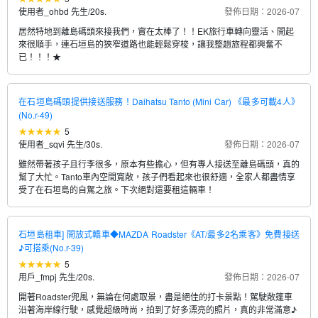
使用者_ohbd 先生
/
20s.
發佈日期：2026-07
居然特地到離島碼頭來接我們，實在太棒了！！EK旅行車轉向靈活、開起
來很順手，連石垣島的狹窄道路也能輕鬆穿梭，讓我整趟旅程都興奮不
已！！！★
在石垣島碼頭提供接送服務！Daihatsu Tanto (Mini Car) 《最多可載4人》
(No.r-49)
5
使用者_sqvi 先生
/
30s.
發佈日期：2026-07
雖然帶著孩子且行李很多，原本有些擔心，但有專人接送至離島碼頭，真的
幫了大忙。Tanto車內空間寬敞，孩子們看起來也很舒適，全家人都盡情享
受了在石垣島的自駕之旅。下次絕對還要租這輛車！
石垣島租車] 開放式轎車◆MAZDA Roadster《AT/最多2名乘客》免費接送
♪可搭乘(No.r-39)
5
用戶_fmpj 先生
/
20s.
發佈日期：2026-07
開著Roadster兜風，無論在何處取景，盡是絕佳的打卡景點！駕駛敞篷車
沿著海岸線行駛，感覺超級時尚，拍到了好多漂亮的照片，真的非常滿意♪