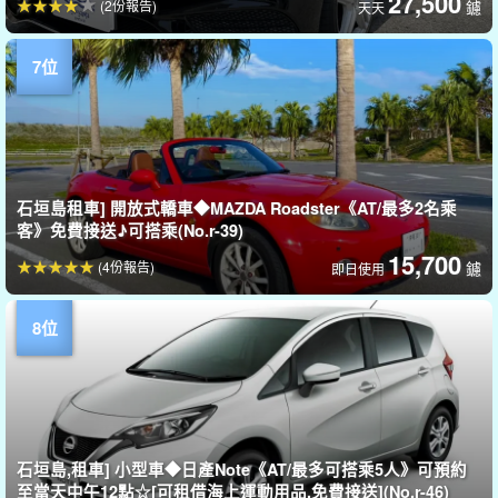
27,500
(2份報告)
鑢
天天
石垣島租車] 開放式轎車◆MAZDA Roadster《AT/最多2名乘
客》免費接送♪可搭乘(No.r-39)
15,700
(4份報告)
鑢
即日使用
石垣島,租車] 小型車◆日產Note《AT/最多可搭乘5人》可預約
至當天中午12點☆[可租借海上運動用品,免費接送](No.r-46)