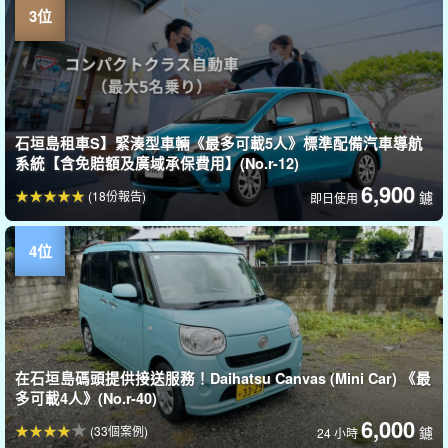
石垣島租車S】緊湊型車輛《最多可載5人》標準配備汽車導航
系統【含免賠額及廣域承保費用】(No.r-12)
6,900
(18份報告)
鑢
即日使用
在石垣島碼頭提供接送服務！Daihatsu Canvas (Mini Car) 《最
多可載4人》(No.r-40)
6,000
(33個案例)
鑢
24 小時