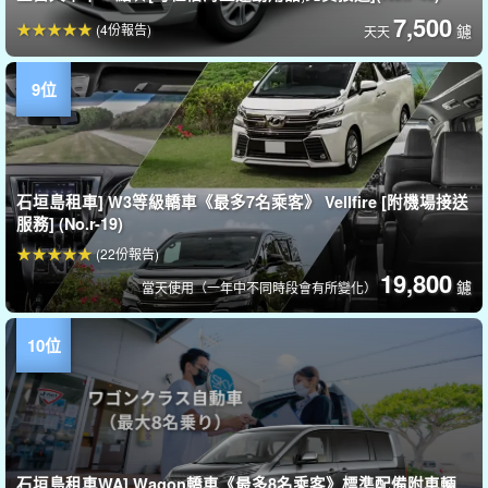
7,500
(4份報告)
鑢
天天
石垣島租車] W3等級轎車《最多7名乘客》 Vellfire [附機場接送
服務] (No.r-19)
(22份報告)
19,800
鑢
當天使用（一年中不同時段會有所變化）
石垣島租車WA] Wagon轎車《最多8名乘客》標準配備附車輛