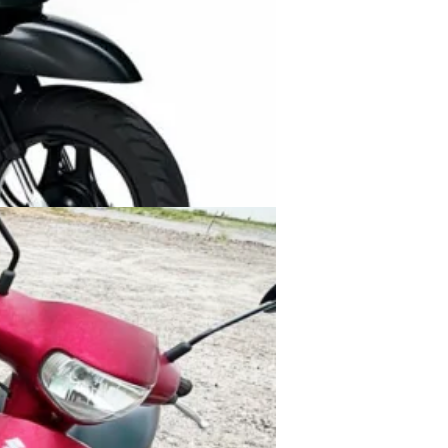
当日：
3,500
円
1泊2日：7,000円
2泊3日：10,500円
このプランのQ&A
関連プラン
直近で
8
人が検討しています。
会員登録不要
予約・空き状況を見る