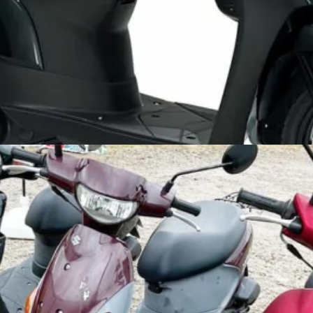
4.9
(
口コミ7件
)
プランの特徴
参考スケジュール
内容と詳細