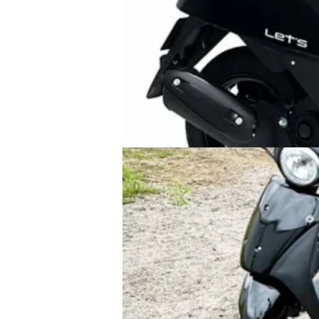
1
/
7
車両タイプを選択
全ての車両
未定