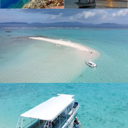
1組：
180,000
円
4.8
(
口コミ30件
)
プランの特徴
スケジュール
内容と詳細
よくある質問
直近で
31
人が検討しています。
会員登録不要
予約・空き状況を見る
お気に入りに追加・比較
×
金額
1組：
180,000
円
時間帯
要相談
所要時間
約7時間