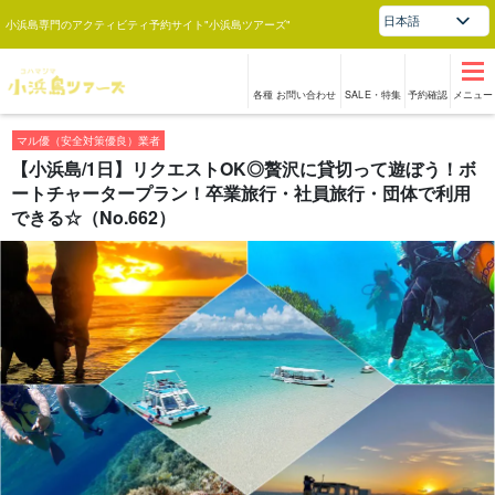
日本語
小浜島専門のアクティビティ予約サイト"小浜島ツアーズ"
各種 お問い合わせ
SALE・特集
予約確認
メニュー
マル優（安全対策優良）業者
【小浜島/1日】リクエストOK◎贅沢に貸切って遊ぼう！ボ
ートチャータープラン！卒業旅行・社員旅行・団体で利用
できる☆（No.662）
1
/
23