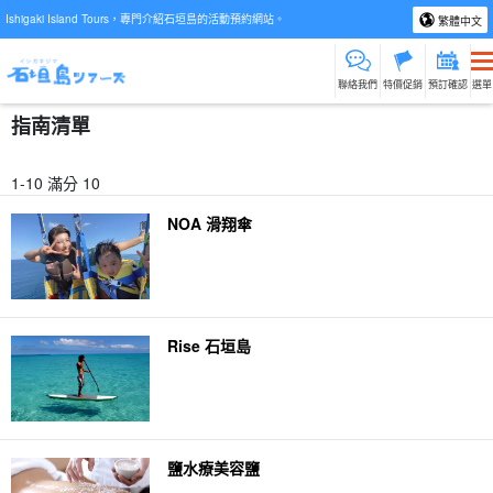
Ishigaki Island Tours，專門介紹石垣島的活動預約網站。
繁體中文
聯絡我們
特價促銷
預訂確認
選單
指南清單
1-10 滿分 10
NOA 滑翔傘
Rise 石垣島
鹽水療美容鹽