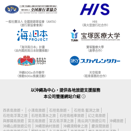
一般社團法人 全國旅遊業協會（ANTA）
HIS
〈旅行業協會會員〉
〈與大型旅行社合作〉
「海洋與日本」計畫
寶塚醫療大學
〈由內閣府與日本財團推動〉
〈產學合作〉
沖繩SDGs合作夥伴
天空租車
〈推動SDGs推廣活動〉
〈租車業務的合作〉
以沖繩為中心，提供各地旅遊支援服務
本公司營運網站介紹
西表島旅遊。
小濱島旅遊
石垣島旅遊。
石垣島 藍洞之旅
石垣島浮潛之旅
石垣島潛水之旅
石垣島租車旅遊
幻之島旅遊
與那國島旅遊
宮古島旅遊
宮古島浮潛之旅
南瓜洞穴旅遊公司
沖繩旅遊
沖繩山原旅遊公司
沖繩恩納村旅遊
沖繩滑翔傘之旅
慶良間旅遊