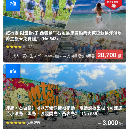
旅行團 限量折扣] 西表島⇆石垣島連渡輪票★芭拉蘇島浮潛溪
降之旅★免費照片 (No.543)
(78)
20,700
鑢
成人（初中生以上）
→ 方向標記或指示器
28,070 日圓。
沖繩，石垣島】可以方便快捷地移動！電動滑板出租《可運送
至小濱島、黑島、波照間島、西表島》（No.589）
3,000
(4份報告)
鑢
一