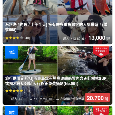
石垣島 / 釣魚 / 上午半天] 擁有許多重複顧客的人氣導遊！(編
號558)
13,000
(40)
鑢
成人（13-80 歲）
旅行團限定折扣]西表島⇆石垣島渡輪船票內含★紅樹林SUP
或獨木舟&溪降1天行程★免費攝影(No.561)
(124)
20,700
鑢
成人（初中生以上）
→ 方向標記或指示器
28,070 日圓。