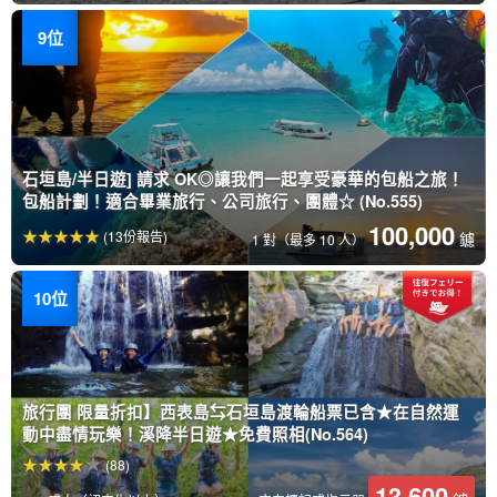
石垣島/半日遊] 請求 OK◎讓我們一起享受豪華的包船之旅！
包船計劃！適合畢業旅行、公司旅行、團體☆ (No.555)
100,000
(13份報告)
鑢
1 對（最多 10 人）
旅行團 限量折扣】西表島⇆石垣島渡輪船票已含★在自然運
動中盡情玩樂！溪降半日遊★免費照相(No.564)
(88)
13,600