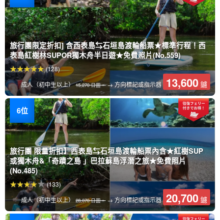
旅行團限定折扣] 含西表島⇆石垣島渡輪船票★標準行程！西
表島紅樹林SUPOR獨木舟半日遊★免費照片(No.559)
(128)
13,600
鑢
成人（初中生以上）
→ 方向標記或指示器
15,270 日圓。
旅行團 限量折扣】西表島⇆石垣島渡輪船票內含★紅樹SUP
或獨木舟&「奇蹟之島 」巴拉蘇島浮潛之旅★免費照片
(No.485)
(133)
20,700
鑢
成人（初中生以上）
→ 方向標記或指示器
28,070 日圓。