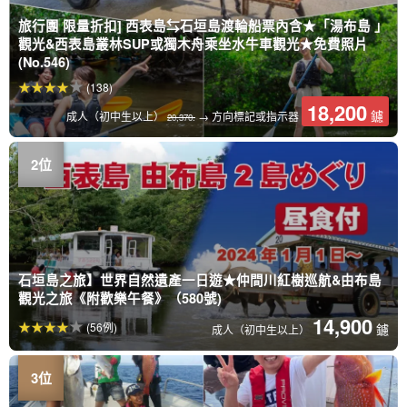
旅行團 限量折扣] 西表島⇆石垣島渡輪船票內含★「湯布島 」
觀光&西表島叢林SUP或獨木舟乘坐水牛車觀光★免費照片
(No.546)
(138)
18,200
鑢
成人（初中生以上）
→ 方向標記或指示器
20,370.
石垣島之旅】世界自然遺產一日遊★仲間川紅樹巡航&由布島
觀光之旅《附歡樂午餐》（580號)
14,900
(56例)
鑢
成人（初中生以上）