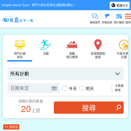
Ishigaki Island Tours，專門介紹石垣島的活動預約網站。
繁體中文
聯絡我們
特價促銷
預訂確認
選單
熱門計劃
活動
渡輪
從現場開始
可當天預
排名
預訂機票
搜索
計劃
再者
今天
明天
收窄
相關計劃的數量
20
上述
T✕ 西表島